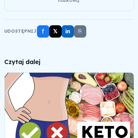
naukową.
f
𝕏
in
⎘
UDOSTĘPNIJ
Czytaj dalej