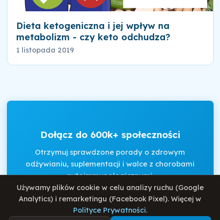
Dieta ketogeniczna i jej wpływ na
metabolizm - czy keto odchudza?
1 listopada 2019
Dołącz do 600k+ społeczności
Otrzymuj sprawdzone porady o zdrowym
odżywianiu, suplementacji i walce z chorobami
autoimmunologicznymi.
Używamy plików cookie w celu analizy ruchu (Google
Analytics) i remarketingu (Facebook Pixel). Więcej w
Polityce Prywatności
.
Akceptuję
Regulamin
i
Politykę Prywatności
.