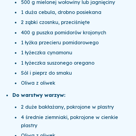
500 g mielonej wołowiny lub jagnięciny
1 duża cebula, drobno posiekana
2 ząbki czosnku, przeciśnięte
400 g puszka pomidorów krojonych
1 łyżka przecieru pomidorowego
1 łyżeczka cynamonu
1 łyżeczka suszonego oregano
Sól i pieprz do smaku
Oliwa z oliwek
Do warstwy warzyw:
2 duże bakłażany, pokrojone w plastry
4 średnie ziemniaki, pokrojone w cienkie
plastry
Oliwa z oliwek