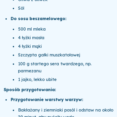
Sól
Do sosu beszamelowego:
500 ml mleka
4 łyżki masła
4 łyżki mąki
Szczypta gałki muszkatołowej
100 g startego sera twardzego, np.
parmezanu
1 jajko, lekko ubite
Sposób przygotowania:
Przygotowanie warstwy warzyw:
Bakłażany i ziemniaki posól i odstaw na około
20 minut, aby puściły wodę.