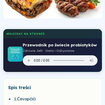
SŁUCHAJ NA STRONIE
Przewodnik po świecie probiotyków
Zdrowie Jelit · Dieta i Odżywianie
Spis treści
1.Ćevapčići