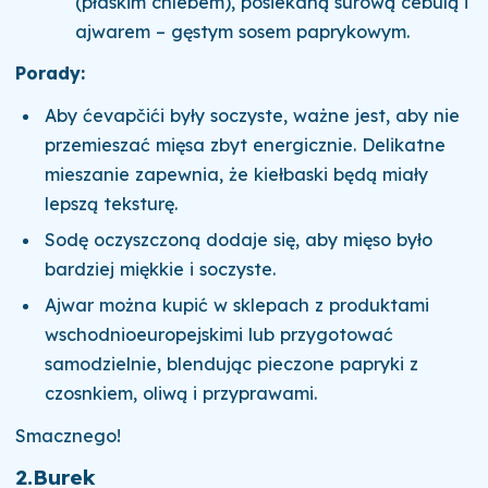
(płaskim chlebem), posiekaną surową cebulą i
ajwarem – gęstym sosem paprykowym.
Porady:
Aby ćevapčići były soczyste, ważne jest, aby nie
przemieszać mięsa zbyt energicznie. Delikatne
mieszanie zapewnia, że kiełbaski będą miały
lepszą teksturę.
Sodę oczyszczoną dodaje się, aby mięso było
bardziej miękkie i soczyste.
Ajwar można kupić w sklepach z produktami
wschodnioeuropejskimi lub przygotować
samodzielnie, blendując pieczone papryki z
czosnkiem, oliwą i przyprawami.
Smacznego!
2.
Burek