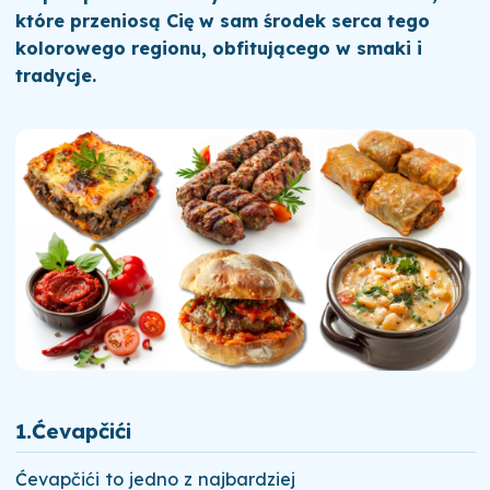
które przeniosą Cię w sam środek serca tego
kolorowego regionu, obfitującego w smaki i
tradycje.
1.
Ćevapčići
Ćevapčići to jedno z najbardziej