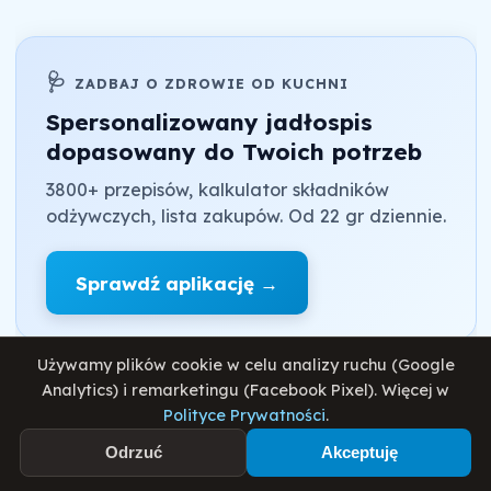
🩺
ZADBAJ O ZDROWIE OD KUCHNI
Spersonalizowany jadłospis
dopasowany do Twoich potrzeb
3800+ przepisów, kalkulator składników
odżywczych, lista zakupów. Od 22 gr dziennie.
Sprawdź aplikację →
Używamy plików cookie w celu analizy ruchu (Google
Analytics) i remarketingu (Facebook Pixel). Więcej w
Ajvar świetnie smakuje jako dodatek do
Polityce Prywatności
.
grillowanego mięsa, ryb, jako spread na
Odrzuć
Akceptuję
pieczywo czy nawet jako składnik sosów i
dressingów.