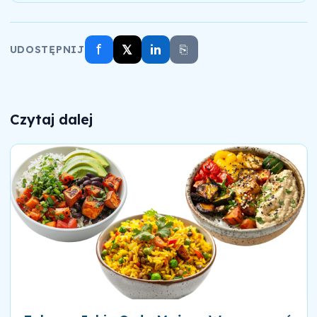
f
𝕏
in
⎘
UDOSTĘPNIJ
Czytaj dalej