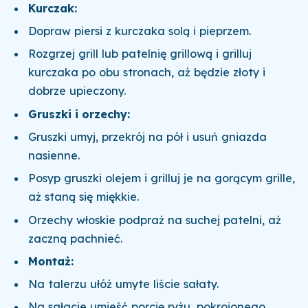
Kurczak:
Dopraw piersi z kurczaka solą i pieprzem.
Rozgrzej grill lub patelnię grillową i grilluj
kurczaka po obu stronach, aż będzie złoty i
dobrze upieczony.
Gruszki i orzechy:
Gruszki umyj, przekrój na pół i usuń gniazda
nasienne.
Posyp gruszki olejem i grilluj je na gorącym grille,
aż staną się miękkie.
Orzechy włoskie podpraż na suchej patelni, aż
zaczną pachnieć.
Montaż:
Na talerzu ułóż umyte liście sałaty.
Na sałacie umieść porcję ryżu, pokrojonego