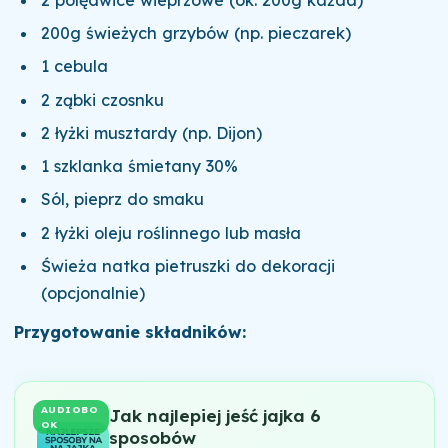
200g świeżych grzybów (np. pieczarek)
1 cebula
2 ząbki czosnku
2 łyżki musztardy (np. Dijon)
1 szklanka śmietany 30%
Sól, pieprz do smaku
2 łyżki oleju roślinnego lub masła
Świeża natka pietruszki do dekoracji
(opcjonalnie)
Przygotowanie składników:
AUDIOBO
Jak najlepiej jeść jajka 6
OK
sposobów