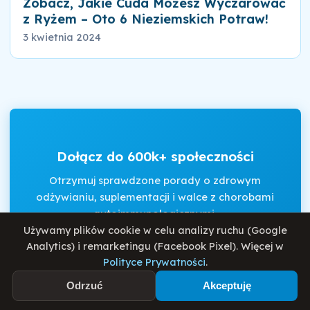
Zobacz, Jakie Cuda Możesz Wyczarować
z Ryżem – Oto 6 Nieziemskich Potraw!
3 kwietnia 2024
Dołącz do 600k+ społeczności
Otrzymuj sprawdzone porady o zdrowym
odżywianiu, suplementacji i walce z chorobami
autoimmunologicznymi.
Używamy plików cookie w celu analizy ruchu (Google
Analytics) i remarketingu (Facebook Pixel). Więcej w
Polityce Prywatności
.
Akceptuję
Regulamin
i
Politykę Prywatności
.
Odrzuć
Akceptuję
Zapisz się