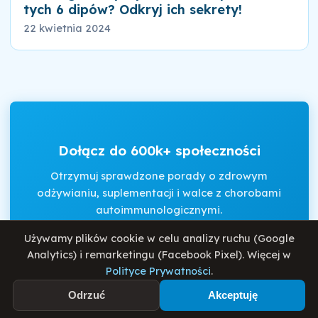
tych 6 dipów? Odkryj ich sekrety!
22 kwietnia 2024
Dołącz do 600k+ społeczności
Otrzymuj sprawdzone porady o zdrowym
odżywianiu, suplementacji i walce z chorobami
autoimmunologicznymi.
Używamy plików cookie w celu analizy ruchu (Google
Analytics) i remarketingu (Facebook Pixel). Więcej w
Akceptuję
Regulamin
i
Politykę Prywatności
.
Polityce Prywatności
.
Odrzuć
Akceptuję
Zapisz się