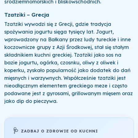
śródziemnomorskich i bliskowschodnich.
Tzatziki – Grecja
Tzatziki wywodzi się z Grecji, gdzie tradycja
spożywania jogurtu sięga tysięcy lat. Jogurt,
wprowadzony na Bałkany przez ludy tureckie i inne
koczownicze grupy z Azji Środkowej, stał się stałym
składnikiem kuchni greckiej. Tzatziki jako sos na
bazie jogurtu, ogórka, czosnku, oliwy z oliwek i
koperku, zyskało popularność jako dodatek do dań
mięsnych i warzywnych. Współcześnie tzatziki jest
nieodłącznym elementem greckiego meze i często
podawane jest z gyrosami, grillowanym mięsem oraz
jako dip do pieczywa.
🩺
ZADBAJ O ZDROWIE OD KUCHNI