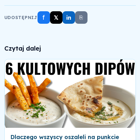
f
𝕏
in
⎘
UDOSTĘPNIJ
Czytaj dalej
Dlaczego wszyscy oszaleli na punkcie