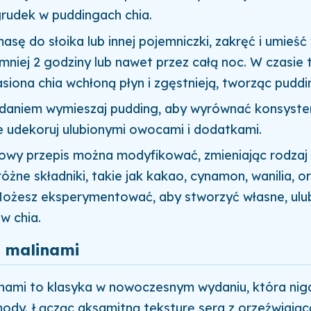
grudek w puddingach chia.
asę do słoika lub innej pojemniczki, zakręć i umieś
mniej 2 godziny lub nawet przez całą noc. W czasie t
siona chia wchłoną płyn i zgęstnieją, tworząc puddi
daniem wymieszaj pudding, aby wyrównać konsysten
e udekoruj ulubionymi owocami i dodatkami.
wy przepis można modyfikować, zmieniając rodzaj 
óżne składniki, takie jak kakao, cynamon, wanilia, o
ożesz eksperymentować, aby stworzyć własne, ulub
w chia.
z malinami
inami to klasyka w nowoczesnym wydaniu, która nig
ody. Łącząc aksamitną teksturę sera z orzeźwiającą