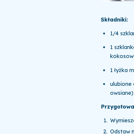
Składniki:
1/4 szkla
1 szklan
kokosowe
1 łyżka m
ulubione 
owsiane)
Przygotowa
Wymieszaj
Odstaw m