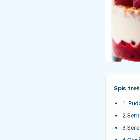
Spis treś
1. Pud
2.Sern
3.Sere
4.Ows