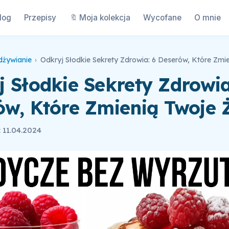
log
Przepisy
🔖 Moja kolekcja
Wycofane
O mnie
dżywianie
›
Odkryj Słodkie Sekrety Zdrowia: 6 Deserów, Które Zmie
 Słodkie Sekrety Zdrowia
ów, Które Zmienią Twoje Ż
 11.04.2024