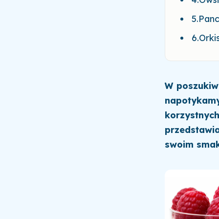
5.Pan
6.Orki
W poszukiwa
napotykamy 
korzystnych
przedstawia
swoim smak