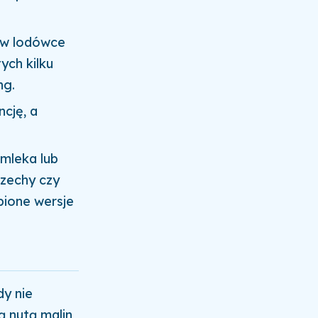
ć w lodówce
ych kilku
ng.
cję, a
mleka lub
rzechy czy
ione wersje
dy nie
 nutą malin,