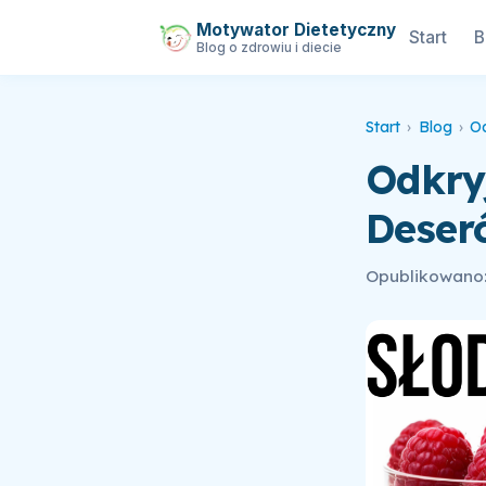
Motywator Dietetyczny
Start
B
Blog o zdrowiu i diecie
Start
›
Blog
›
O
Odkryj
Deser
Opublikowano: