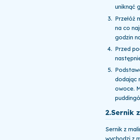
uniknąć 
Przełóż m
na co naj
godzin na
Przed po
następni
Podstawo
dodając r
owoce. M
puddingó
2.Sernik
Sernik z mal
wychodzi z m