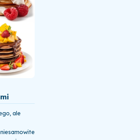
ami
ego, ale
 niesamowite