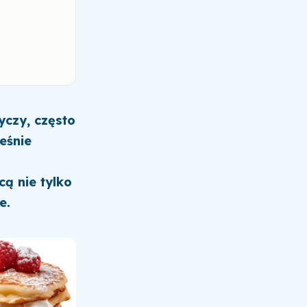
yczy, często
eśnie
ą nie tylko
e.