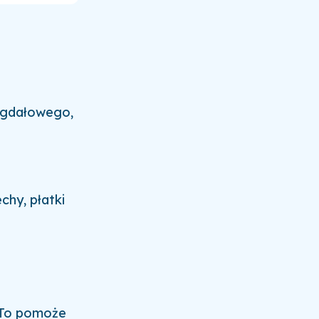
igdałowego,
chy, płatki
. To pomoże