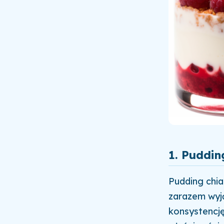
1.
Puddin
Pudding chia
zarazem wyj
konsystencj