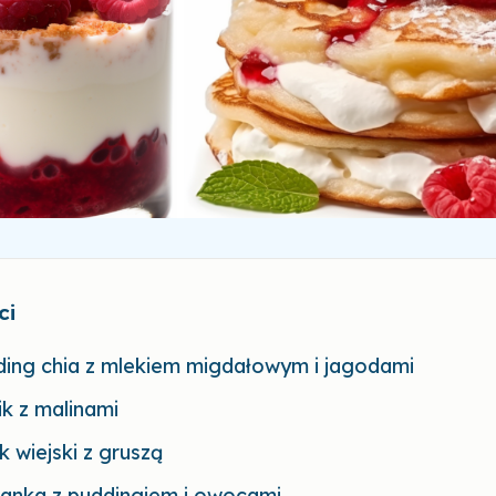
ci
ding chia z mlekiem migdałowym i jagodami
ik z malinami
k wiejski z gruszą
ianka z puddingiem i owocami