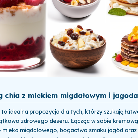
g chia z mlekiem migdałowym i jagod
 to idealna propozycja dla tych, którzy szukają łatw
ątkowo zdrowego deseru. Łącząc w sobie kremową
ę mleka migdałowego, bogactwo smaku jagód oraz