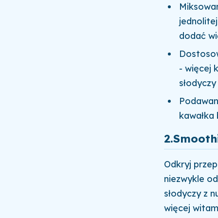
Miksowani
jednolite
dodać wi
Dostosow
- więcej
słodyczy 
Podawani
kawałka 
2.
Smoothi
Odkryj przep
niezwykle od
słodyczy z n
więcej witam