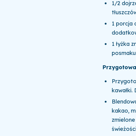
1/2 dojr
tłuszczó
1 porcja
dodatko
1 łyżka 
posmaku 
Przygotowa
Przygoto
kawałki. 
Blendowa
kakao, m
zmielone
świeżości