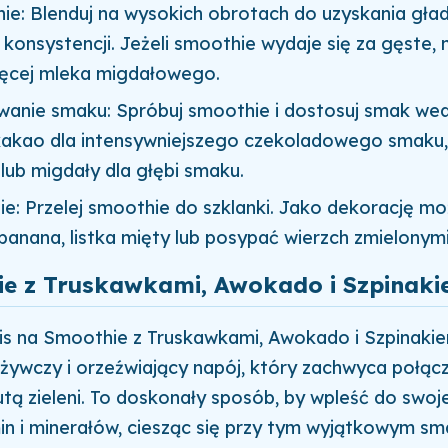
e: Blenduj na wysokich obrotach do uzyskania gładk
j konsystencji. Jeżeli smoothie wydaje się za gęste,
ęcej mleka migdałowego.
anie smaku: Spróbuj smoothie i dostosuj smak wed
 kakao dla intensywniejszego czekoladowego smaku,
lub migdały dla głębi smaku.
e: Przelej smoothie do szklanki. Jako dekorację mo
banana, listka mięty lub posypać wierzch zmielonym
e z Truskawkami, Awokado i Szpinak
is na Smoothie z Truskawkami, Awokado i Szpinaki
żywczy i orzeźwiający napój, który zachwyca połąc
utą zieleni. To doskonały sposób, by wpleść do swoje
in i minerałów, ciesząc się przy tym wyjątkowym sm