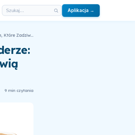
Aplikacja →
Sekrety Zdrowia Ukryte w Blenderze: Odkryj 6 Smoothie, Które Zadziwią Cię Efektami!
derze:
iwią
9 min czytania