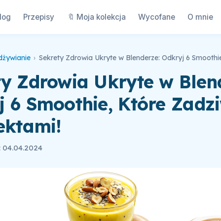
log
Przepisy
🔖 Moja kolekcja
Wycofane
O mnie
dżywianie
›
ty Zdrowia Ukryte w Blen
j 6 Smoothie, Które Zadz
ektami!
 04.04.2024