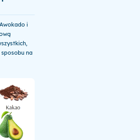
 Awokado i
mową
szystkich,
o sposobu na