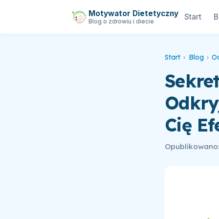
Motywator Dietetyczny
Start
B
Blog o zdrowiu i diecie
Start
›
Blog
›
O
Sekre
Odkry
Cię Ef
Opublikowano: