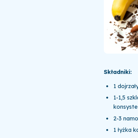
Składniki:
1 dojrzał
1-1,5 szk
konsysten
2-3 namo
1 łyżka 