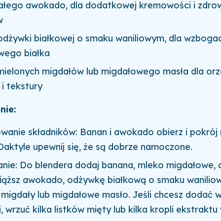
załego awokado, dla dodatkowej kremowości i zdro
w
 odżywki białkowej o smaku waniliowym, dla wzboga
wego białka
zmielonych migdałów lub migdałowego masła dla o
i tekstury
nie:
wanie składników: Banan i awokado obierz i pokrój 
Daktyle upewnij się, że są dobrze namoczone.
nie: Do blendera dodaj banana, mleko migdałowe, d
iąższ awokado, odżywkę białkową o smaku wanilio
 migdały lub migdałowe masło. Jeśli chcesz dodać w
, wrzuć kilka listków mięty lub kilka kropli ekstrakt