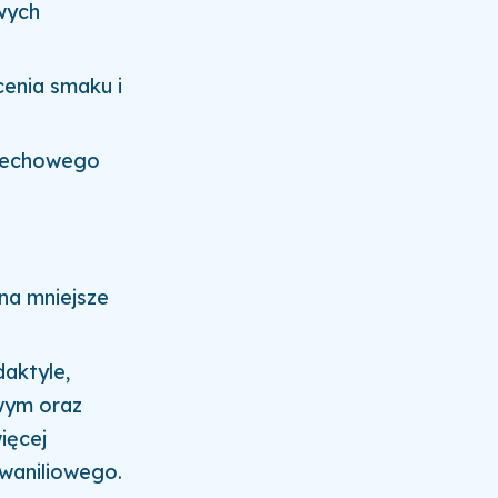
wych
cenia smaku i
rzechowego
na mniejsze
aktyle,
wym oraz
ięcej
u waniliowego.