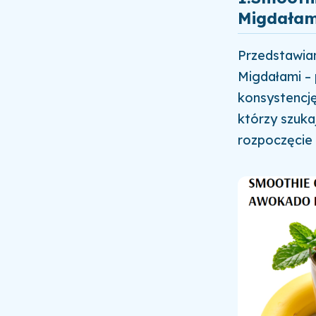
Migdałam
Przedstawia
Migdałami – 
konsystencję
którzy szuka
rozpoczęcie 