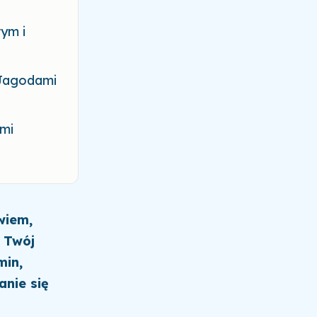
ym i
 Jagodami
mi
wiem,
ą Twój
min,
anie się