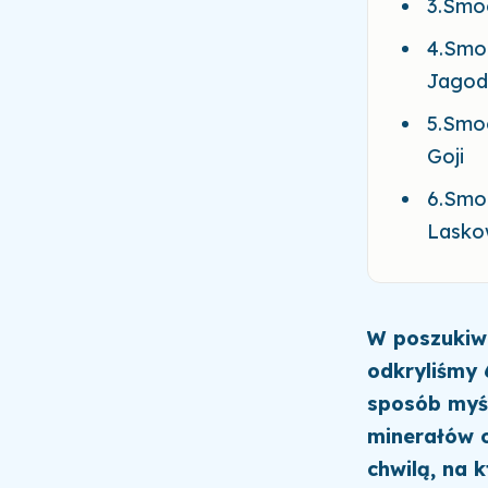
3.Smoo
4.Smoo
Jagod
5.Smo
Goji
6.Smo
Lasko
W poszukiw
odkryliśmy 
sposób myśl
minerałów o
chwilą, na k