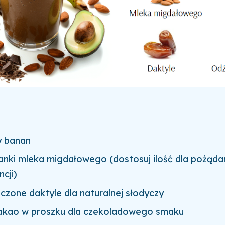
y banan
lanki mleka migdałowego (dostosuj ilość dla pożąda
cji)
czone daktyle dla naturalnej słodyczy
kakao w proszku dla czekoladowego smaku