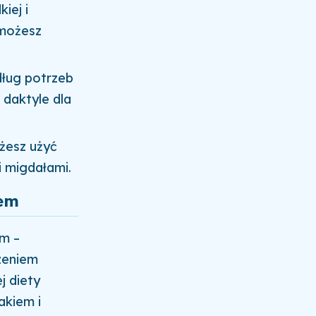
iej i
 możesz
ług potrzeb
 daktyle dla
żesz użyć
i migdałami.
iem
em –
zeniem
j diety
akiem i