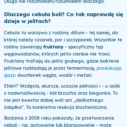
Długo nie rozumiałam/rozumiałem dlaczego.
Dlaczego cebula boli? Co tak naprawdę się
dzieje w jelitach?
Cebula to warzywo z rodziny
Allium
- tej samej, do
której należy czosnek, por i szczypiorek. Wszystkie te
rośliny zawierają
fruktany
- specyficzny typ
węglowodanów, których jelito cienkie nie trawi.
Fruktany trafiają do jelita grubego, gdzie bakterie
jelitowe rozkładają je przez fermentację,
produkując
gazy
: dwutlenek węgla, wodór i metan.
Efekt? Wzdęcia, skurcze, uczucie pełności i - u osób
z nadwrażliwością - ból brzucha oraz biegunka. To
nie jest kwestia słabej woli ani „delikatnego
żołądka". To konkretna reakcja biochemiczna.
Badania z 2008 roku pokazały, że przetwarzanie
cebuli - np. gotowanie lub blanszowanie - może