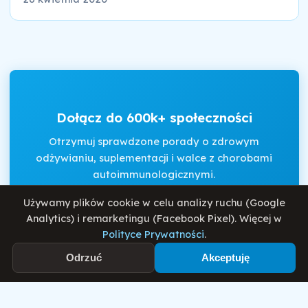
Dołącz do 600k+ społeczności
Otrzymuj sprawdzone porady o zdrowym
odżywianiu, suplementacji i walce z chorobami
autoimmunologicznymi.
Używamy plików cookie w celu analizy ruchu (Google
Analytics) i remarketingu (Facebook Pixel). Więcej w
Akceptuję
Regulamin
i
Politykę Prywatności
.
Polityce Prywatności
.
Odrzuć
Akceptuję
Zapisz się