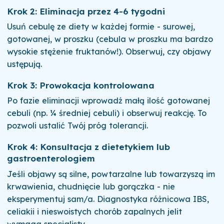
Krok 2: Eliminacja przez 4-6 tygodni
Usuń cebulę ze diety w każdej formie - surowej,
gotowanej, w proszku (cebula w proszku ma bardzo
wysokie stężenie fruktanów!). Obserwuj, czy objawy
ustępują.
Krok 3: Prowokacja kontrolowana
Po fazie eliminacji wprowadź małą ilość gotowanej
cebuli (np. ¼ średniej cebuli) i obserwuj reakcję. To
pozwoli ustalić Twój próg tolerancji.
Krok 4: Konsultacja z dietetykiem lub
gastroenterologiem
Jeśli objawy są silne, powtarzalne lub towarzyszą im
krwawienia, chudnięcie lub gorączka - nie
eksperymentuj sam/a. Diagnostyka różnicowa IBS,
celiakii i nieswoistych chorób zapalnych jelit
wymaga specjalisty.