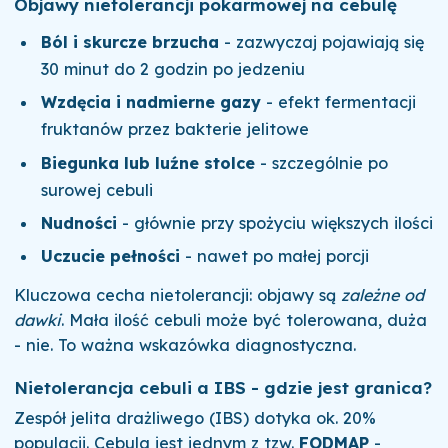
Objawy nietolerancji pokarmowej na cebulę
Ból i skurcze brzucha
- zazwyczaj pojawiają się
30 minut do 2 godzin po jedzeniu
Wzdęcia i nadmierne gazy
- efekt fermentacji
fruktanów przez bakterie jelitowe
Biegunka lub luźne stolce
- szczególnie po
surowej cebuli
Nudności
- głównie przy spożyciu większych ilości
Uczucie pełności
- nawet po małej porcji
Kluczowa cecha nietolerancji: objawy są
zależne od
dawki
. Mała ilość cebuli może być tolerowana, duża
- nie. To ważna wskazówka diagnostyczna.
Nietolerancja cebuli a IBS - gdzie jest granica?
Zespół jelita drażliwego (IBS) dotyka ok. 20%
populacji. Cebula jest jednym z tzw.
FODMAP
-