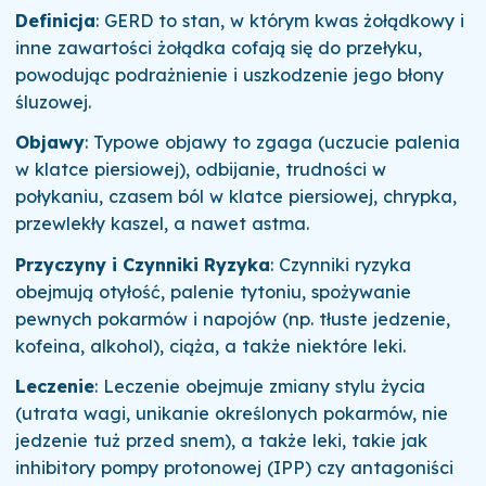
Definicja
: GERD to stan, w którym kwas żołądkowy i
inne zawartości żołądka cofają się do przełyku,
powodując podrażnienie i uszkodzenie jego błony
śluzowej.
Objawy
: Typowe objawy to zgaga (uczucie palenia
w klatce piersiowej), odbijanie, trudności w
połykaniu, czasem ból w klatce piersiowej, chrypka,
przewlekły kaszel, a nawet astma.
Przyczyny i Czynniki Ryzyka
: Czynniki ryzyka
obejmują otyłość, palenie tytoniu, spożywanie
pewnych pokarmów i napojów (np. tłuste jedzenie,
kofeina, alkohol), ciąża, a także niektóre leki.
Leczenie
: Leczenie obejmuje zmiany stylu życia
(utrata wagi, unikanie określonych pokarmów, nie
jedzenie tuż przed snem), a także leki, takie jak
inhibitory pompy protonowej (IPP) czy antagoniści