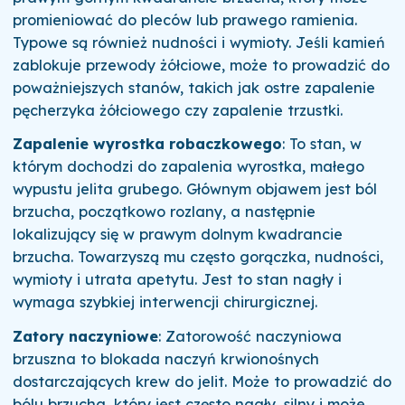
promieniować do pleców lub prawego ramienia.
Typowe są również nudności i wymioty. Jeśli kamień
zablokuje przewody żółciowe, może to prowadzić do
poważniejszych stanów, takich jak ostre zapalenie
pęcherzyka żółciowego czy zapalenie trzustki.
Zapalenie wyrostka robaczkowego
: To stan, w
którym dochodzi do zapalenia wyrostka, małego
wypustu jelita grubego. Głównym objawem jest ból
brzucha, początkowo rozlany, a następnie
lokalizujący się w prawym dolnym kwadrancie
brzucha. Towarzyszą mu często gorączka, nudności,
wymioty i utrata apetytu. Jest to stan nagły i
wymaga szybkiej interwencji chirurgicznej.
Zatory naczyniowe
: Zatorowość naczyniowa
brzuszna to blokada naczyń krwionośnych
dostarczających krew do jelit. Może to prowadzić do
bólu brzucha, który jest często nagły, silny i może