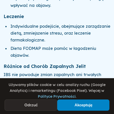
wpływać na objawy.
Leczenie
Indywidualne podejście, obejmujące zarządzanie
dietą, zmniejszenie stresu, oraz leczenie
farmakologiczne.
Dieta FODMAP może pomóc w łagodzeniu
objawów.
Różnice od Chorób Zapalnych Jelit
IBS nie powoduje zmian zapalnych ani trwałych
uszkodzeń w przewodzie pokarmowym, w
Używamy plików cookie w celu analizy ruchu (Google
przeciwieństwie do chorób zapalnych jelit.
Analytics) i remarketingu (Facebook Pixel). Więcej w
Polityce Prywatności
.
Choroby Zapalne Jelit (IBD)
Odrzuć
Akceptuję
Definicja