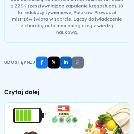
z ZZSK (zesztywniające zapalenie kręgosłupa). 18
lat edukacji żywieniowej Polaków. Prowadził
mistrzów świata w sporcie. Łączy doświadczenie
z chorobą autoimmunologiczną z wiedzą
naukową.
f
𝕏
in
⎘
UDOSTĘPNIJ
Czytaj dalej