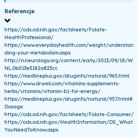
Referencje
https://ods.od.nih.gov/factsheets/Folate-
HealthProfessional/
https://www.everydayhealth.com/weight/understan
ding-your-metabolism.aspx
http://n.neurology.org/content/early/2013/09/18/W
NL.0b013e3182a823cc
https://medlineplus.gov/druginfo/natural/965.html
https://www.drweil.com/vitamins-supplements-
herbs/vitamins/vitamin-b1-for-energy/
https://medlineplus.gov/druginfo/natural/957.html#
Dosage
https://ods.od.nih.gov/factsheets/Folate-Consumer/
https://ods.od.nih.gov/HealthInformation/DS_What
YouNeedToKnow.aspx