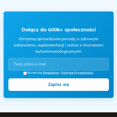
Dołącz do 600k+ społeczności
Otrzymuj sprawdzone porady o zdrowym
odżywianiu, suplementacji i walce z chorobami
autoimmunologicznymi.
Akceptuję
Regulamin
i
Politykę Prywatności
.
Zapisz się
Motywator Dietetyczny