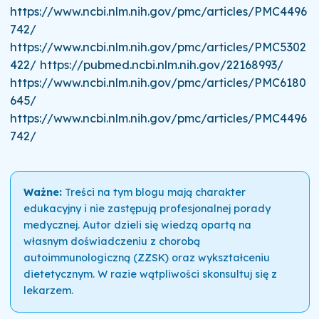
https://www.ncbi.nlm.nih.gov/pmc/articles/PMC4496
742/
https://www.ncbi.nlm.nih.gov/pmc/articles/PMC5302
422/ https://pubmed.ncbi.nlm.nih.gov/22168993/
https://www.ncbi.nlm.nih.gov/pmc/articles/PMC6180
645/
https://www.ncbi.nlm.nih.gov/pmc/articles/PMC4496
742/
Ważne:
Treści na tym blogu mają charakter
edukacyjny i nie zastępują profesjonalnej porady
medycznej. Autor dzieli się wiedzą opartą na
własnym doświadczeniu z chorobą
autoimmunologiczną (ZZSK) oraz wykształceniu
dietetycznym. W razie wątpliwości skonsultuj się z
lekarzem.