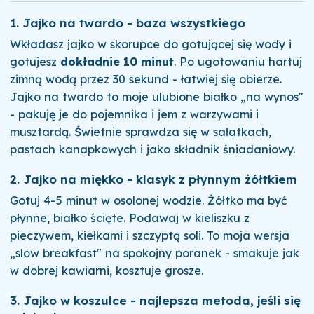
1. Jajko na twardo - baza wszystkiego
Wkładasz jajko w skorupce do gotującej się wody i
gotujesz
dokładnie 10 minut
. Po ugotowaniu hartuj
zimną wodą przez 30 sekund - łatwiej się obierze.
Jajko na twardo to moje ulubione białko „na wynos"
- pakuję je do pojemnika i jem z warzywami i
musztardą. Świetnie sprawdza się w sałatkach,
pastach kanapkowych i jako składnik śniadaniowy.
2. Jajko na miękko - klasyk z płynnym żółtkiem
Gotuj 4-5 minut w osolonej wodzie. Żółtko ma być
płynne, białko ścięte. Podawaj w kieliszku z
pieczywem, kiełkami i szczyptą soli. To moja wersja
„slow breakfast" na spokojny poranek - smakuje jak
w dobrej kawiarni, kosztuje grosze.
3. Jajko w koszulce - najlepsza metoda, jeśli się