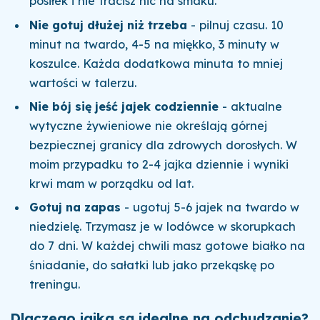
posiłek i nie tracisz nic na smaku.
Nie gotuj dłużej niż trzeba
- pilnuj czasu. 10
minut na twardo, 4-5 na miękko, 3 minuty w
koszulce. Każda dodatkowa minuta to mniej
wartości w talerzu.
Nie bój się jeść jajek codziennie
- aktualne
wytyczne żywieniowe nie określają górnej
bezpiecznej granicy dla zdrowych dorosłych. W
moim przypadku to 2-4 jajka dziennie i wyniki
krwi mam w porządku od lat.
Gotuj na zapas
- ugotuj 5-6 jajek na twardo w
niedzielę. Trzymasz je w lodówce w skorupkach
do 7 dni. W każdej chwili masz gotowe białko na
śniadanie, do sałatki lub jako przekąskę po
treningu.
Dlaczego jajka są idealne na odchudzanie?