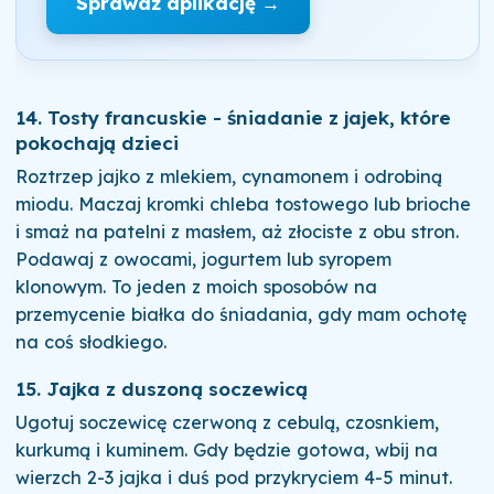
Sprawdź aplikację →
14. Tosty francuskie - śniadanie z jajek, które
pokochają dzieci
Roztrzep jajko z mlekiem, cynamonem i odrobiną
miodu. Maczaj kromki chleba tostowego lub brioche
i smaż na patelni z masłem, aż złociste z obu stron.
Podawaj z owocami, jogurtem lub syropem
klonowym. To jeden z moich sposobów na
przemycenie białka do śniadania, gdy mam ochotę
na coś słodkiego.
15. Jajka z duszoną soczewicą
Ugotuj soczewicę czerwoną z cebulą, czosnkiem,
kurkumą i kuminem. Gdy będzie gotowa, wbij na
wierzch 2-3 jajka i duś pod przykryciem 4-5 minut.