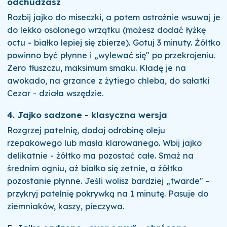
odchudzasz
Rozbij jajko do miseczki, a potem ostrożnie wsuwaj je
do lekko osolonego wrzątku (możesz dodać łyżkę
octu - białko lepiej się zbierze). Gotuj 3 minuty. Żółtko
powinno być płynne i „wylewać się" po przekrojeniu.
Zero tłuszczu, maksimum smaku. Kładę je na
awokado, na grzance z żytiego chleba, do sałatki
Cezar - działa wszędzie.
4. Jajko sadzone - klasyczna wersja
Rozgrzej patelnię, dodaj odrobinę oleju
rzepakowego lub masła klarowanego. Wbij jajko
delikatnie - żółtko ma pozostać całe. Smaż na
średnim ogniu, aż białko się zetnie, a żółtko
pozostanie płynne. Jeśli wolisz bardziej „twarde" -
przykryj patelnię pokrywką na 1 minutę. Pasuje do
ziemniaków, kaszy, pieczywa.