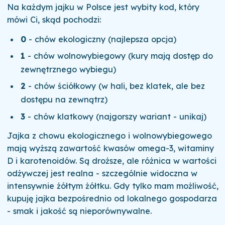
Na każdym jajku w Polsce jest wybity kod, który
mówi Ci, skąd pochodzi:
0
- chów ekologiczny (najlepsza opcja)
1
- chów wolnowybiegowy (kury mają dostęp do
zewnętrznego wybiegu)
2
- chów ściółkowy (w hali, bez klatek, ale bez
dostępu na zewnątrz)
3
- chów klatkowy (najgorszy wariant - unikaj)
Jajka z chowu ekologicznego i wolnowybiegowego
mają wyższą zawartość kwasów omega-3, witaminy
D i karotenoidów. Są droższe, ale różnica w wartości
odżywczej jest realna - szczególnie widoczna w
intensywnie żółtym żółtku. Gdy tylko mam możliwość,
kupuję jajka bezpośrednio od lokalnego gospodarza
- smak i jakość są nieporównywalne.