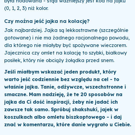
była hodowana - stąd ważniejszy jest kod na jajku
(0, 1, 2, 3) niż kolor.
Czy można jeść jajka na kolację?
Jak najbardziej. Jajka są lekkostrawne (szczególnie
gotowane) i nie ma żadnego racjonalnego powodu,
dla którego nie miałyby być spożywane wieczorem.
Jajecznica czy omlet na kolację to szybki, białkowy
posiłek, który nie obciąży żołądka przed snem.
Jeśli miałbym wskazać jeden produkt, który
warto jeść codziennie bez względu na cel - to
właśnie jajka. Tanie, odżywcze, wszechstronne i
smaczne. Mam nadzieję, że te 20 sposobów na
jajka da Ci dość inspiracji, żeby nie jadać ich
zawsze tak samo. Spróbuj shakshuki, jajek w
koszulkach albo omletu biszkoptowego - i daj
znać w komentarzu, które danie wygrało u Ciebie.