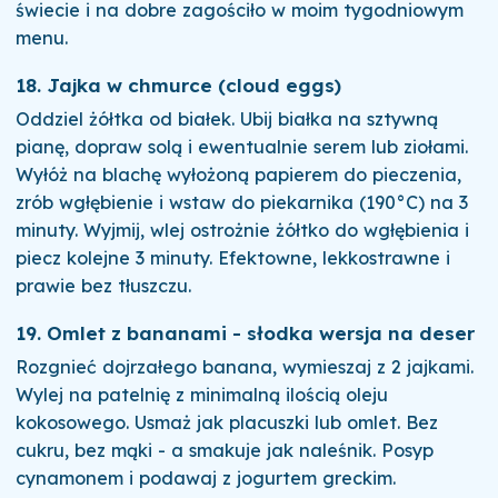
świecie i na dobre zagościło w moim tygodniowym
menu.
18. Jajka w chmurce (cloud eggs)
Oddziel żółtka od białek. Ubij białka na sztywną
pianę, dopraw solą i ewentualnie serem lub ziołami.
Wyłóż na blachę wyłożoną papierem do pieczenia,
zrób wgłębienie i wstaw do piekarnika (190°C) na 3
minuty. Wyjmij, wlej ostrożnie żółtko do wgłębienia i
piecz kolejne 3 minuty. Efektowne, lekkostrawne i
prawie bez tłuszczu.
19. Omlet z bananami - słodka wersja na deser
Rozgnieć dojrzałego banana, wymieszaj z 2 jajkami.
Wylej na patelnię z minimalną ilością oleju
kokosowego. Usmaż jak placuszki lub omlet. Bez
cukru, bez mąki - a smakuje jak naleśnik. Posyp
cynamonem i podawaj z jogurtem greckim.