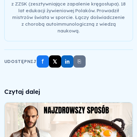
z ZZSK (zesztywniające zapalenie kręgosłupa). 18
lat edukacji żywieniowej Polaków. Prowadził
mistrzów świata w sporcie. Łączy doświadczenie
z chorobą autoimmunologiczną z wiedzą
naukową.
f
𝕏
in
⎘
UDOSTĘPNIJ
Czytaj dalej