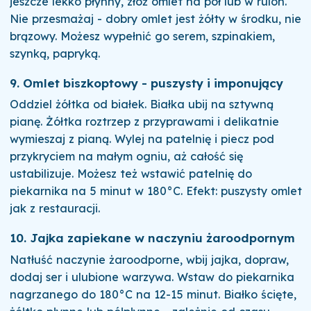
jeszcze lekko płynny, złóż omlet na pół lub w rulon.
Nie przesmażaj - dobry omlet jest żółty w środku, nie
brązowy. Możesz wypełnić go serem, szpinakiem,
szynką, papryką.
9. Omlet biszkoptowy - puszysty i imponujący
Oddziel żółtka od białek. Białka ubij na sztywną
pianę. Żółtka roztrzep z przyprawami i delikatnie
wymieszaj z pianą. Wylej na patelnię i piecz pod
przykryciem na małym ogniu, aż całość się
ustabilizuje. Możesz też wstawić patelnię do
piekarnika na 5 minut w 180°C. Efekt: puszysty omlet
jak z restauracji.
10. Jajka zapiekane w naczyniu żaroodpornym
Natłuść naczynie żaroodporne, wbij jajka, dopraw,
dodaj ser i ulubione warzywa. Wstaw do piekarnika
nagrzanego do 180°C na 12-15 minut. Białko ścięte,