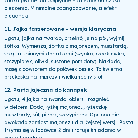
żółtko płynne lub półpłynne - zależnie od czasu
pieczenia. Minimalne zaangażowanie, a efekt
elegancki.
11. Jajka faszerowane - wersja klasyczna
Ugotuj jajka na twardo, przekrój je na pół, wyjmij
żółtka. Wymieszaj żółtka z majonezem, musztardą,
solą i ulubionymi dodatkami (szynka, rzodkiewka,
szczypiorek, oliwki, suszone pomidory). Nakładaj
masę z powrotem do połówek białek. To świetna
przekąska na imprezy i wielkanocny stół.
12. Pasta jajeczna do kanapek
Ugotuj 4 jajka na twardo, obierz i rozgnieć
widelcem. Dodaj łyżkę majonezu, łyżeczkę
musztardy, sól, pieprz, szczypiorek. Opcjonalnie -
awokado zamiast majonezu dla lżejszej wersji. Pasta
trzyma się w lodówce 2 dni i ratuje śniadania w
ciągu tygodnia.