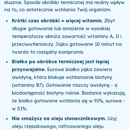
słusznie. Sposób obróbki termicznej ma realny wpływ
na to, co ostatecznie wchłania Twój organizm.
Krótki czas obróbki = więcej witamin.
Zbyt
długie gotowanie lub smażenie w wysokiej
temperaturze obniża zawartość witaminy A, D i
przeciwutleniaczy. Jajko gotowane 10 minut na
twardo to rozsądny kompromis.
Białko po obróbce termicznej jest lepiej
przyswajalne.
Surowe białko jajka zawiera
awidynę, która blokuje wchłanianie biotyny
(witaminy B7). Gotowanie niszczy awidynę - a
biodostępność biotyny rośnie. Badania wykazują,
że białko gotowane wchłania się w 91%, surowe -
w 51%.
Nie smażysz na oleju słonecznikowym.
Użyj
oleju rzepakowego, rafinowanego oleju