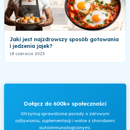
Jaki jest najzdrowszy sposób gotowania
i jedzenia jajek?
18 czerwca 2023
Dołącz do 600k+ społeczności
Otrzymuj sprawdzone porady o zdrowym
odżywianiu, suplementacji i walce z chorobami
autoimmunologicznymi.