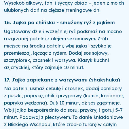
Wysokobiałkowy, tani i sycący obiad - jeden z moich
ulubionych dań na cięższe treningowe dni.
16. Jajka po chińsku - smażony ryż z jajkiem
Ugotowany dzień wcześniej ryż podsmaż na mocno
rozgrzanej patelni z olejem sezamowym. Zrób
miejsce na środku patelni, wbij jajka i szybko je
przemieszaj, łącząc z ryżem. Dodaj sos sojowy,
szczypiorek, czosnek i warzywa. Klasyk kuchni
azjatyckiej, który zajmuje 10 minut.
17. Jajka zapiekane z warzywami (shakshuka)
Na patelni usmaż cebulę i czosnek, dodaj pomidory
z puszki, paprykę, chili i przyprawy (kumin, koriander,
papryka wędzona). Duś 10 minut, aż sos zgęstnieje.
Wbij jajka bezpośrednio do sosu, przykryj i gotuj 5-7
minut. Podawaj z pieczywem. To danie śniadaniowe
z Bliskiego Wschodu, które zrobiło furorę w całym