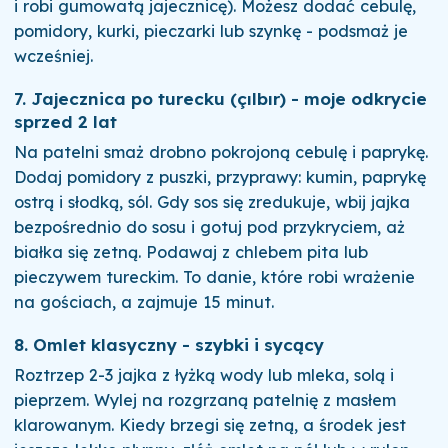
i robi gumowatą jajecznicę). Możesz dodać cebulę,
pomidory, kurki, pieczarki lub szynkę - podsmaż je
wcześniej.
7. Jajecznica po turecku (çılbır) - moje odkrycie
sprzed 2 lat
Na patelni smaż drobno pokrojoną cebulę i paprykę.
Dodaj pomidory z puszki, przyprawy: kumin, paprykę
ostrą i słodką, sól. Gdy sos się zredukuje, wbij jajka
bezpośrednio do sosu i gotuj pod przykryciem, aż
białka się zetną. Podawaj z chlebem pita lub
pieczywem tureckim. To danie, które robi wrażenie
na gościach, a zajmuje 15 minut.
8. Omlet klasyczny - szybki i sycący
Roztrzep 2-3 jajka z łyżką wody lub mleka, solą i
pieprzem. Wylej na rozgrzaną patelnię z masłem
klarowanym. Kiedy brzegi się zetną, a środek jest