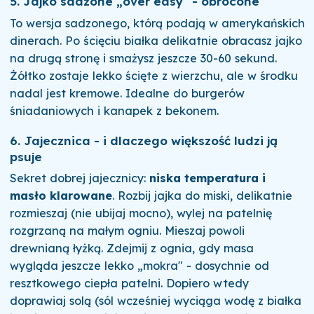
5. Jajko sadzone „over easy" - obrócone
To wersja sadzonego, którą podają w amerykańskich
dinerach. Po ścięciu białka delikatnie obracasz jajko
na drugą stronę i smażysz jeszcze 30-60 sekund.
Żółtko zostaje lekko ścięte z wierzchu, ale w środku
nadal jest kremowe. Idealne do burgerów
śniadaniowych i kanapek z bekonem.
6. Jajecznica - i dlaczego większość ludzi ją
psuje
Sekret dobrej jajecznicy:
niska temperatura i
masło klarowane
. Rozbij jajka do miski, delikatnie
rozmieszaj (nie ubijaj mocno), wylej na patelnię
rozgrzaną na małym ogniu. Mieszaj powoli
drewnianą łyżką. Zdejmij z ognia, gdy masa
wygląda jeszcze lekko „mokra" - dosychnie od
resztkowego ciepła patelni. Dopiero wtedy
doprawiaj solą (sól wcześniej wyciąga wodę z białka