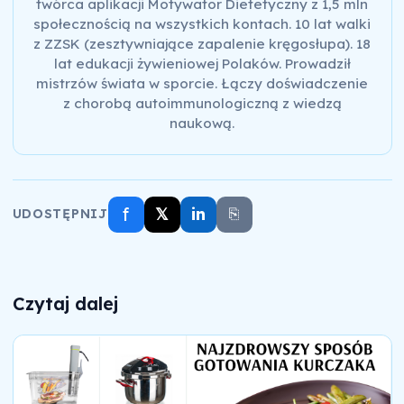
twórca aplikacji Motywator Dietetyczny z 1,5 mln
społecznością na wszystkich kontach. 10 lat walki
z ZZSK (zesztywniające zapalenie kręgosłupa). 18
lat edukacji żywieniowej Polaków. Prowadził
mistrzów świata w sporcie. Łączy doświadczenie
z chorobą autoimmunologiczną z wiedzą
naukową.
f
𝕏
in
⎘
UDOSTĘPNIJ
Czytaj dalej