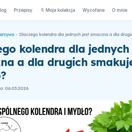
log
Przepisy
🔖 Moja kolekcja
Wycofane
O mnie
arzywa
›
go kolendra dla jednych 
na a dla drugich smakuj
?
o: 06.03.2026