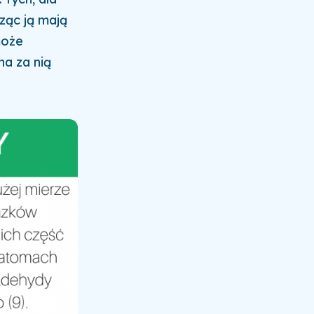
ząc ją mają
może
na za nią