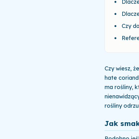
Dlacz
Dlacz
Czy da
Refer
Czy wiesz, ż
hate coriand
ma rośliny, 
nienawidzący
rośliny odrz
Jak smak
Podobno jeśli