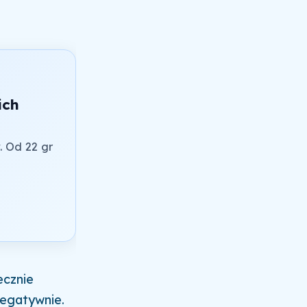
ich
. Od 22 gr
ecznie
negatywnie.