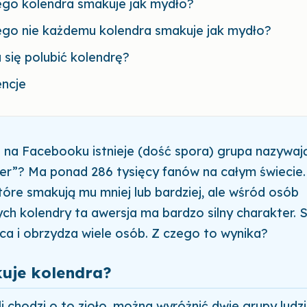
ego kolendra smakuje jak mydło?
ego nie każdemu kolendra smakuje jak mydło?
 się polubić kolendrę?
encje
e na Facebooku istnieje (dość spora) grupa nazywają
er”? Ma ponad 286 tysięcy fanów na całym świecie.
które smakują mu mniej lub bardziej, ale wśród osób
ch kolendry ta awersja ma bardzo silny charakter. 
uca i obrzydza wiele osób. Z czego to wynika?
uje kolendra?
 chodzi o to zioło, można wyróżnić dwie grupy ludzi: