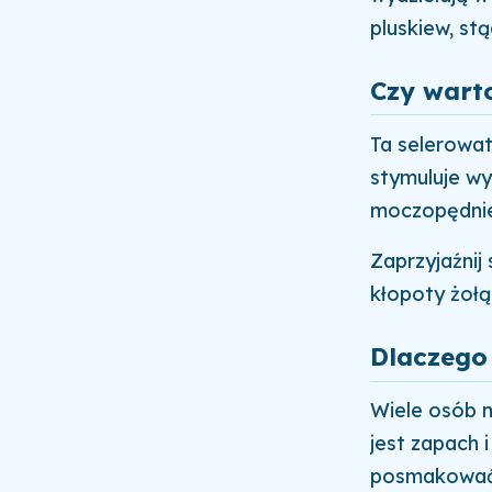
pluskiew, st
Czy warto
Ta selerowa
stymuluje wy
moczopędnie
Zaprzyjaźnij 
kłopoty żołą
Dlaczego
Wiele osób n
jest zapach 
posmakować m