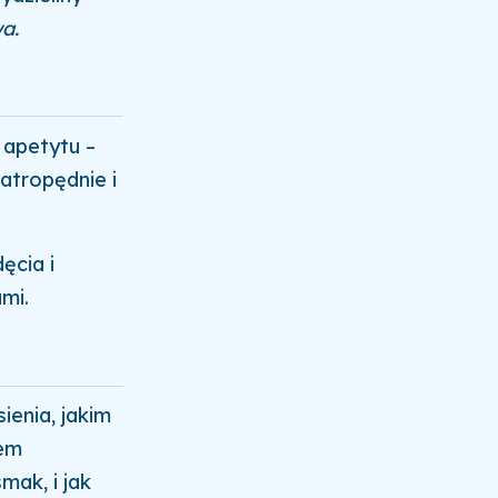
wa.
 apetytu –
atropędnie i
ęcia i
mi.
ienia, jakim
iem
mak, i jak