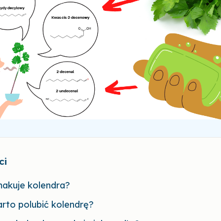
ci
makuje kolendra?
rto polubić kolendrę?