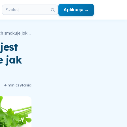
Aplikacja →
Dlaczego kolendra dla jednych jest smaczna a dla drugich smakuje jak mydło?
jest
e jak
4 min czytania