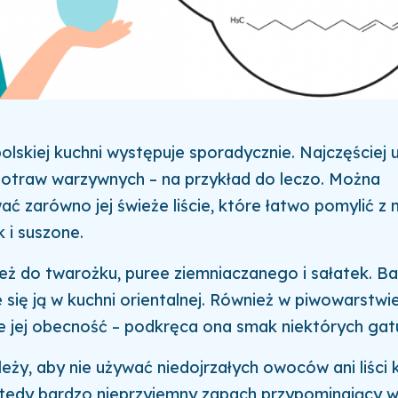
olskiej kuchni występuje sporadycznie. Najczęściej u
potraw warzywnych – na przykład do leczo. Można
ć zarówno jej świeże liście, które łatwo pomylić z 
k i suszone.
eż do twarożku, puree ziemniaczanego i sałatek. B
 się ją w kuchni orientalnej. Również w piwowarstwi
nie jej obecność – podkręca ona smak niektórych ga
eży, aby nie używać niedojrzałych owoców ani liści 
tedy bardzo nieprzyjemny zapach przypominający w