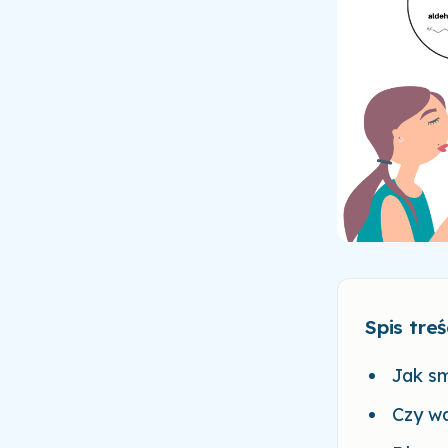
Spis treś
Jak s
Czy wa