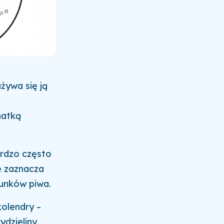
żywa się ją
natką
ardzo często
e zaznacza
tunków piwa.
kolendry –
ydzieliny