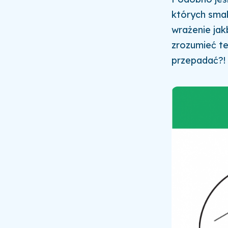
których smak
wrażenie jak
zrozumieć te
przepadać?!