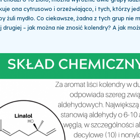
uje ona cytrusowo i orzeźwiająco, i tych, którzy jed
by żuli mydło. Co ciekawsze, żadna z tych grup nie 
j drugiej – jak można nie znosić kolendry? A jak moż