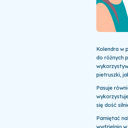
Kolendra w p
do różnych 
wykorzystywa
pietruszki, ja
Pasuje równi
wykorzystuje
się dość sil
Pamiętać nal
wydzielają w