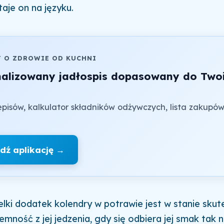
aje on na języku.
J O ZDROWIE OD KUCHNI
nalizowany jadłospis dopasowany do Two
pisów, kalkulator składników odżywczych, lista zakupów
dź aplikację →
lki dodatek kolendry w potrawie jest w stanie skut
emność z jej jedzenia, gdy się odbiera jej smak tak 