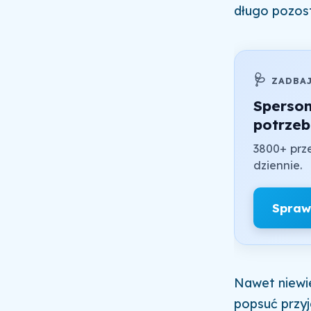
długo pozost
🩺
ZADBA
Sperso
potrzeb
3800+ prze
dziennie.
Spraw
Nawet niewie
popsuć przyj