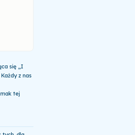
ca się „I
 Każdy z nas
Smak tej
 tych, dla