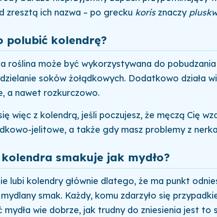
ąd zresztą ich nazwa – po grecku
koris
znaczy
plusk
 polubić kolendrę?
ta roślina może być wykorzystywana do pobudzania
dzielanie soków żołądkowych. Dodatkowo działa wi
, a nawet rozkurczowo.
się więc z kolendrą, jeśli poczujesz, że męczą Cię wzd
dkowo-jelitowe, a także gdy masz problemy z nerka
 kolendra smakuje jak mydło?
ie lubi kolendry głównie dlatego, że ma punkt odnies
i mydlany smak. Każdy, komu zdarzyło się przypadk
ydła wie dobrze, jak trudny do zniesienia jest to s