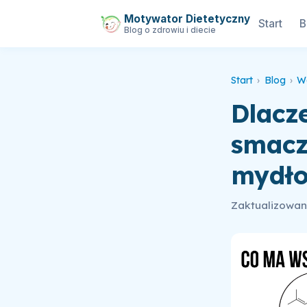
Motywator Dietetyczny
Start
B
Blog o zdrowiu i diecie
Start
›
Blog
›
W
Dlacze
smacz
mydło
Zaktualizowan