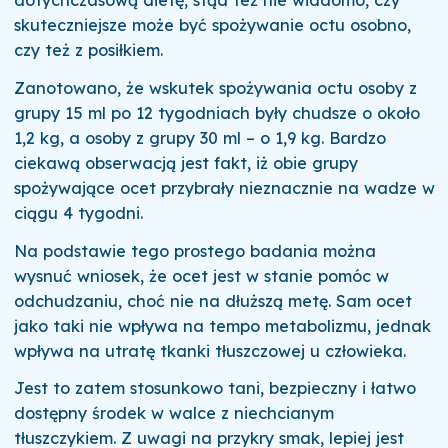
dotychczasową dietę, stąd też nie wiadomo, czy
skuteczniejsze może być spożywanie octu osobno,
czy też z posiłkiem.
Zanotowano, że wskutek spożywania octu osoby z
grupy 15 ml po 12 tygodniach były chudsze o około
1,2 kg, a osoby z grupy 30 ml – o 1,9 kg. Bardzo
ciekawą obserwacją jest fakt, iż obie grupy
spożywające ocet przybrały nieznacznie na wadze w
ciągu 4 tygodni.
Na podstawie tego prostego badania można
wysnuć wniosek, że ocet jest w stanie pomóc w
odchudzaniu, choć nie na dłuższą metę. Sam ocet
jako taki nie wpływa na tempo metabolizmu, jednak
wpływa na utratę tkanki tłuszczowej u człowieka.
Jest to zatem stosunkowo tani, bezpieczny i łatwo
dostępny środek w walce z niechcianym
tłuszczykiem. Z uwagi na przykry smak, lepiej jest