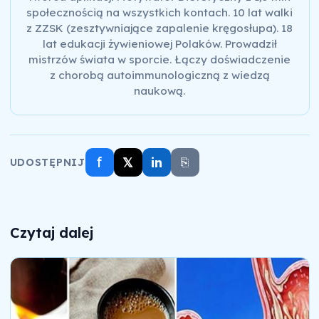
społecznością na wszystkich kontach. 10 lat walki
z ZZSK (zesztywniające zapalenie kręgosłupa). 18
lat edukacji żywieniowej Polaków. Prowadził
mistrzów świata w sporcie. Łączy doświadczenie
z chorobą autoimmunologiczną z wiedzą
naukową.
f
𝕏
in
⎘
UDOSTĘPNIJ
Czytaj dalej