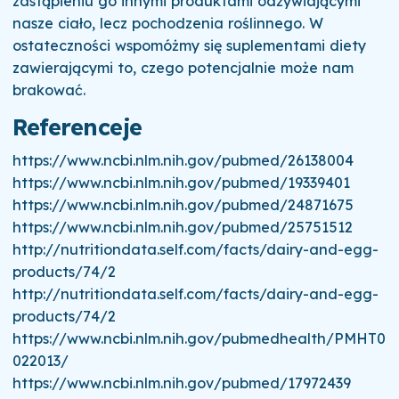
zastąpieniu go innymi produktami odżywiającymi
nasze ciało, lecz pochodzenia roślinnego. W
ostateczności wspomóżmy się suplementami diety
zawierającymi to, czego potencjalnie może nam
brakować.
Referenceje
https://www.ncbi.nlm.nih.gov/pubmed/26138004
https://www.ncbi.nlm.nih.gov/pubmed/19339401
https://www.ncbi.nlm.nih.gov/pubmed/24871675
https://www.ncbi.nlm.nih.gov/pubmed/25751512
http://nutritiondata.self.com/facts/dairy-and-egg-
products/74/2
http://nutritiondata.self.com/facts/dairy-and-egg-
products/74/2
https://www.ncbi.nlm.nih.gov/pubmedhealth/PMHT0
022013/
https://www.ncbi.nlm.nih.gov/pubmed/17972439