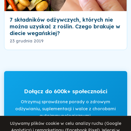
7 składników odżywczych, których nie
można uzyskać z roślin. Czego brakuje w
diecie wegańskiej?
23 grudnia 2019
Dołącz do 600k+ społeczności
Otrzymuj sprawdzone porady o zdrowym
odżywianiu, suplementacji i walce z chorobami
autoimmunologicznymi.
Używamy plików cookie w celu analizy ruchu (Google
Analytics) i remarketingu (Facebook Pixel). Więcej w