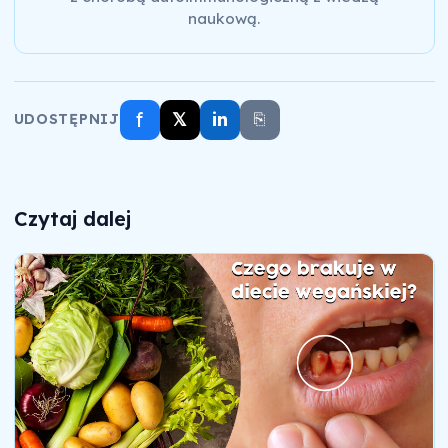
naukową.
f
𝕏
in
⎘
UDOSTĘPNIJ
Czytaj dalej