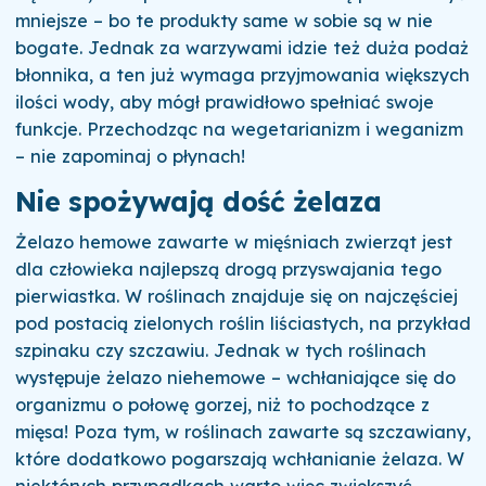
mniejsze – bo te produkty same w sobie są w nie
bogate. Jednak za warzywami idzie też duża podaż
błonnika, a ten już wymaga przyjmowania większych
ilości wody, aby mógł prawidłowo spełniać swoje
funkcje. Przechodząc na wegetarianizm i weganizm
– nie zapominaj o płynach!
Nie spożywają dość żelaza
Żelazo hemowe zawarte w mięśniach zwierząt jest
dla człowieka najlepszą drogą przyswajania tego
pierwiastka. W roślinach znajduje się on najczęściej
pod postacią zielonych roślin liściastych, na przykład
szpinaku czy szczawiu. Jednak w tych roślinach
występuje żelazo niehemowe – wchłaniające się do
organizmu o połowę gorzej, niż to pochodzące z
mięsa! Poza tym, w roślinach zawarte są szczawiany,
które dodatkowo pogarszają wchłanianie żelaza. W
niektórych przypadkach warto więc zwiększyć