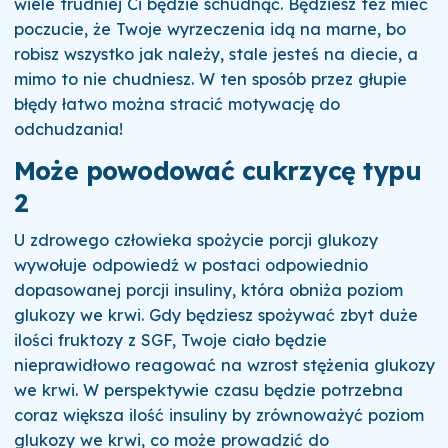
wiele trudniej Ci będzie schudnąć. Będziesz też mieć
poczucie, że Twoje wyrzeczenia idą na marne, bo
robisz wszystko jak należy, stale jesteś na diecie, a
mimo to nie chudniesz.
W ten sposób przez głupie
błędy łatwo można stracić motywację do
odchudzania!
Może powodować cukrzycę typu
2
U zdrowego człowieka spożycie porcji glukozy
wywołuje odpowiedź w postaci odpowiednio
dopasowanej porcji insuliny, która obniża poziom
glukozy we krwi. Gdy będziesz spożywać zbyt duże
ilości fruktozy z SGF, Twoje ciało będzie
nieprawidłowo reagować na wzrost stężenia glukozy
we krwi.
W perspektywie czasu będzie potrzebna
coraz większa ilość insuliny by zrównoważyć poziom
glukozy we krwi, co może prowadzić do