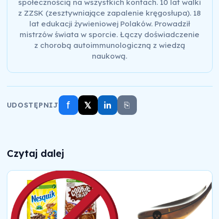
społecznością na wszystkich kontach. 10 lat walki
z ZZSK (zesztywniające zapalenie kręgosłupa). 18
lat edukacji żywieniowej Polaków. Prowadził
mistrzów świata w sporcie. Łączy doświadczenie
z chorobą autoimmunologiczną z wiedzą
naukową.
f
𝕏
in
⎘
UDOSTĘPNIJ
Czytaj dalej