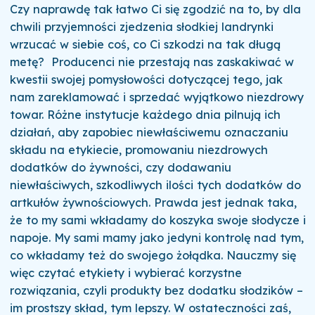
Czy naprawdę tak łatwo Ci się zgodzić na to, by dla
chwili przyjemności zjedzenia słodkiej landrynki
wrzucać w siebie coś, co Ci szkodzi na tak długą
metę?
Producenci nie przestają nas zaskakiwać w
kwestii swojej pomysłowości dotyczącej tego, jak
nam zareklamować i sprzedać wyjątkowo niezdrowy
towar.
Różne instytucje każdego dnia pilnują ich
działań, aby zapobiec niewłaściwemu oznaczaniu
składu na etykiecie, promowaniu niezdrowych
dodatków do żywności, czy dodawaniu
niewłaściwych, szkodliwych ilości tych dodatków do
artkułów żywnościowych.
Prawda jest jednak taka,
że to my sami wkładamy do koszyka swoje słodycze i
napoje.
My sami mamy jako jedyni kontrolę nad tym,
co wkładamy też do swojego żołądka. Nauczmy się
więc czytać etykiety i wybierać korzystne
rozwiązania, czyli produkty bez dodatku słodzików –
im prostszy skład, tym lepszy.
W ostateczności zaś,