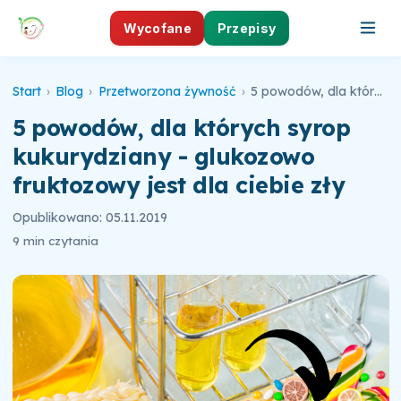
Wycofane
Przepisy
Start
›
Blog
›
Przetworzona żywność
›
5 powodów, dla których syrop kukurydziany - glukozowo fruktozowy jest dla ciebie zły
5 powodów, dla których syrop
kukurydziany - glukozowo
fruktozowy jest dla ciebie zły
Opublikowano: 05.11.2019
9 min czytania