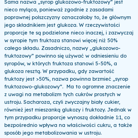
Sama nazwa „syrop glukozowo-fruktozowy” jest
nieco myląca, ponieważ zgodnie z zasadami
poprawnej polszczyzny oznaczałoby to, że głównym
jego składnikiem jest glukoza. W rzeczywistości
proporcje te są podzielone nieco inaczej, i zazwyczaj
w syropie tym fruktoza stanowi więcej niż 50%
całego składu.
Zasadniczo, nazwy „glukozowo-
fruktozowy” powinno się używać w odniesieniu do
syropów, w których fruktoza stanowi 5-50%, a
glukoza resztą.
W przypadku, gdy zawartość
fruktozy jest >50%, nazwa powinna brzmieć „syrop
fruktozowo-glukozowy”.
Ma to ogromne znaczenie
z uwagi na metabolizm tych cukrów prostych w
ustroju. Sacharoza, czyli zwyczajny biały cukier,
również jest mieszanką glukozy i fruktozy. Jednak w
tym przypadku proporcje wynoszą dokładnie 1:1, co
bezpośrednio wpływa na właściwości cukru, a także
sposób jego metabolizowania w ustroju.