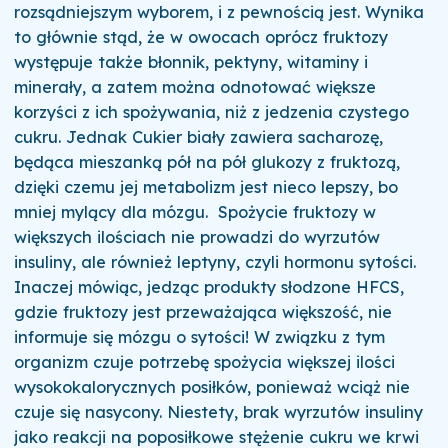
rozsądniejszym wyborem, i z pewnością jest.
Wynika
to głównie stąd, że w owocach oprócz fruktozy
występuje także błonnik, pektyny, witaminy i
minerały, a zatem można odnotować większe
korzyści z ich spożywania, niż z jedzenia czystego
cukru. Jednak Cukier biały zawiera sacharozę,
będąca mieszanką pół na pół glukozy z fruktozą,
dzięki czemu jej metabolizm jest nieco lepszy, bo
mniej mylący dla mózgu.
Spożycie fruktozy w
większych ilościach nie prowadzi do wyrzutów
insuliny, ale również leptyny, czyli hormonu sytości.
Inaczej mówiąc, jedząc produkty słodzone HFCS,
gdzie fruktozy jest przeważająca większość, nie
informuje się mózgu o sytości!
W związku z tym
organizm czuje potrzebę spożycia większej ilości
wysokokalorycznych posiłków, ponieważ wciąż nie
czuje się nasycony. Niestety, brak wyrzutów insuliny
jako reakcji na poposiłkowe stężenie cukru we krwi