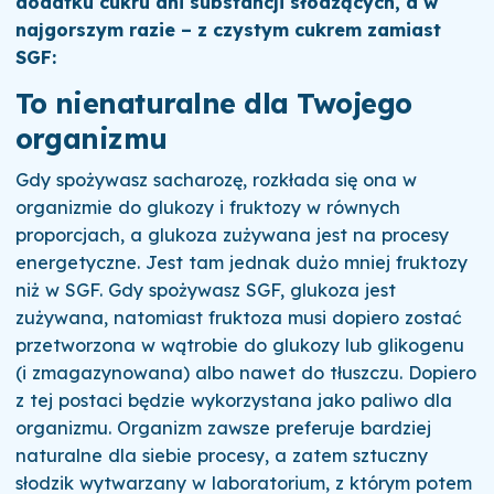
dodatku cukru ani substancji słodzących, a w
najgorszym razie – z czystym cukrem zamiast
SGF:
To nienaturalne dla Twojego
organizmu
Gdy spożywasz sacharozę, rozkłada się ona w
organizmie do glukozy i fruktozy w równych
proporcjach, a glukoza zużywana jest na procesy
energetyczne. Jest tam jednak dużo mniej fruktozy
niż w SGF. Gdy spożywasz SGF, glukoza jest
zużywana, natomiast fruktoza musi dopiero zostać
przetworzona w wątrobie do glukozy lub glikogenu
(i zmagazynowana) albo nawet do tłuszczu. Dopiero
z tej postaci będzie wykorzystana jako paliwo dla
organizmu.
Organizm zawsze preferuje bardziej
naturalne dla siebie procesy, a zatem sztuczny
słodzik wytwarzany w laboratorium, z którym potem