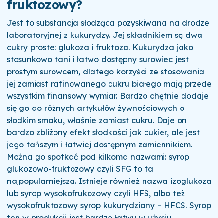
fruktozowy?
Jest to substancja słodząca pozyskiwana na drodze
laboratoryjnej z kukurydzy. Jej składnikiem są dwa
cukry proste: glukoza i fruktoza.
Kukurydza jako
stosunkowo tani i łatwo dostępny surowiec jest
prostym surowcem, dlatego korzyści ze stosowania
jej zamiast rafinowanego cukru białego mają przede
wszystkim finansowy wymiar. Bardzo chętnie dodaje
się go do różnych artykułów żywnościowych o
słodkim smaku, właśnie zamiast cukru.
Daje on
bardzo zbliżony efekt słodkości jak cukier, ale jest
jego tańszym i łatwiej dostępnym zamiennikiem.
Można go spotkać pod kilkoma nazwami: syrop
glukozowo-fruktozowy czyli SFG to ta
najpopularniejsza. Istnieje również nazwa izoglukoza
lub syrop wysokofrukozowy czyli HFS, albo też
wysokofruktozowy syrop kukurydziany – HFCS. Syrop
ten w produkcji jest bardzo łatwy w użyciu,