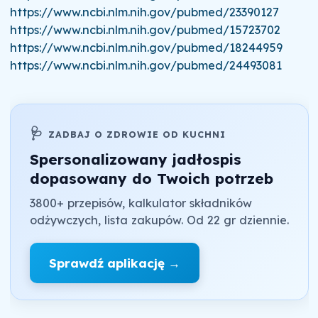
https://www.ncbi.nlm.nih.gov/pubmed/23390127
https://www.ncbi.nlm.nih.gov/pubmed/15723702
https://www.ncbi.nlm.nih.gov/pubmed/18244959
https://www.ncbi.nlm.nih.gov/pubmed/24493081
🩺
ZADBAJ O ZDROWIE OD KUCHNI
Spersonalizowany jadłospis
dopasowany do Twoich potrzeb
3800+ przepisów, kalkulator składników
odżywczych, lista zakupów. Od 22 gr dziennie.
Sprawdź aplikację →