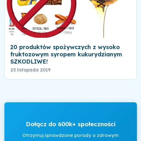
20 produktów spożywczych z wysoko
fruktozowym syropem kukurydzianym
SZKODLIWE!
25 listopada 2019
Dołącz do 600k+ społeczności
Otrzymuj sprawdzone porady o zdrowym