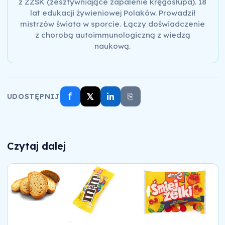
z ZZSK (zesztywniające zapalenie kręgosłupa). 18
lat edukacji żywieniowej Polaków. Prowadził
mistrzów świata w sporcie. Łączy doświadczenie
z chorobą autoimmunologiczną z wiedzą
naukową.
f
𝕏
in
⎘
UDOSTĘPNIJ
Czytaj dalej