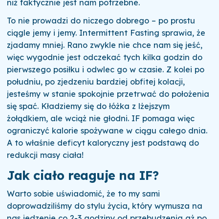
niż faktycznie jest nam potrzebne.
To nie prowadzi do niczego dobrego – po prostu
ciągle jemy i jemy. Intermittent Fasting sprawia, że
zjadamy mniej. Rano zwykle nie chce nam się jeść,
więc wygodnie jest odczekać tych kilka godzin do
pierwszego posiłku i odwlec go w czasie. Z kolei po
południu, po zjedzeniu bardziej obfitej kolacji,
jesteśmy w stanie spokojnie przetrwać do położenia
się spać. Kładziemy się do łóżka z lżejszym
żołądkiem, ale wciąż nie głodni. IF pomaga więc
ograniczyć kalorie spożywane w ciągu całego dnia.
A to właśnie deficyt kaloryczny jest podstawą do
redukcji masy ciała!
Jak ciało reaguje na IF?
Warto sobie uświadomić, że to my sami
doprowadziliśmy do stylu życia, który wymusza na
nas jedzenie co 2-3 godziny od przebudzenia aż po