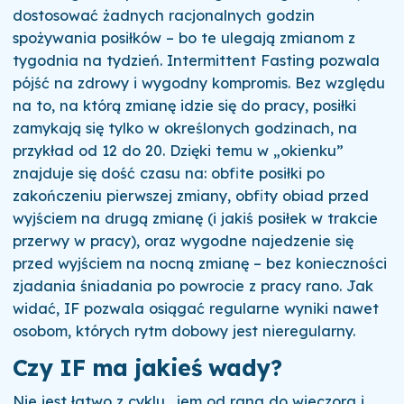
dostosować żadnych racjonalnych godzin
spożywania posiłków – bo te ulegają zmianom z
tygodnia na tydzień. Intermittent Fasting pozwala
pójść na zdrowy i wygodny kompromis. Bez względu
na to, na którą zmianę idzie się do pracy, posiłki
zamykają się tylko w określonych godzinach, na
przykład od 12 do 20. Dzięki temu w „okienku”
znajduje się dość czasu na: obfite posiłki po
zakończeniu pierwszej zmiany, obfity obiad przed
wyjściem na drugą zmianę (i jakiś posiłek w trakcie
przerwy w pracy), oraz wygodne najedzenie się
przed wyjściem na nocną zmianę – bez konieczności
zjadania śniadania po powrocie z pracy rano. Jak
widać, IF pozwala osiągać regularne wyniki nawet
osobom, których rytm dobowy jest nieregularny.
Czy IF ma jakieś wady?
Nie jest łatwo z cyklu „jem od rana do wieczora i