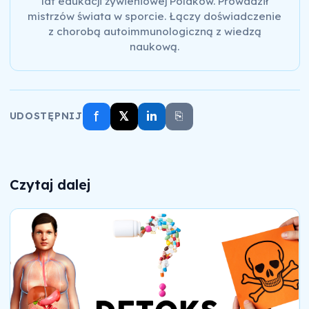
lat edukacji żywieniowej Polaków. Prowadził
mistrzów świata w sporcie. Łączy doświadczenie
z chorobą autoimmunologiczną z wiedzą
naukową.
f
𝕏
in
⎘
UDOSTĘPNIJ
Czytaj dalej