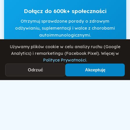
Dołącz do 600k+ społeczności
Otrzymuj sprawdzone porady o zdrowym
odżywianiu, suplementacji i walce z chorobami
autoimmunologicznymi.
Używamy plików cookie w celu analizy ruchu (Google
Analytics) i remarketingu (Facebook Pixel). Więcej w
Akceptuję
Regulamin
i
Politykę Prywatności
.
Polityce Prywatności
.
Odrzuć
Akceptuję
Zapisz się
Motywator Dietetyczny
© 2026 Damian Wiatrowski. Wszelkie prawa zastrzeżone.