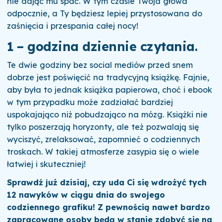
nie dając mu spać. W tym czasie Twoja głowa
odpocznie, a Ty będziesz lepiej przystosowana do
zaśnięcia i przespania całej nocy!
1 – godzina dziennie czytania.
Te dwie godziny bez social mediów przed snem
dobrze jest poświęcić na tradycyjną książkę. Fajnie,
aby była to jednak książka papierowa, choć i ebook
w tym przypadku może zadziałać bardziej
uspokajająco niż pobudzająco na mózg. Książki nie
tylko poszerzają horyzonty, ale też pozwalają się
wyciszyć, zrelaksować, zapomnieć o codziennych
troskach. W takiej atmosferze zasypia się o wiele
łatwiej i skuteczniej!
Sprawdź już dzisiaj, czy uda Ci się wdrożyć tych
12 nawyków w ciągu dnia do swojego
codziennego grafiku! Z pewnością nawet bardzo
zapracowane osoby będą w stanie zdobyć się na