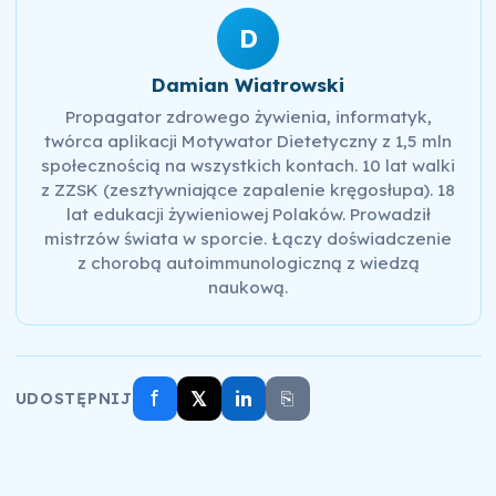
D
Damian Wiatrowski
Propagator zdrowego żywienia, informatyk,
twórca aplikacji Motywator Dietetyczny z 1,5 mln
społecznością na wszystkich kontach. 10 lat walki
z ZZSK (zesztywniające zapalenie kręgosłupa). 18
lat edukacji żywieniowej Polaków. Prowadził
mistrzów świata w sporcie. Łączy doświadczenie
z chorobą autoimmunologiczną z wiedzą
naukową.
f
𝕏
in
⎘
UDOSTĘPNIJ