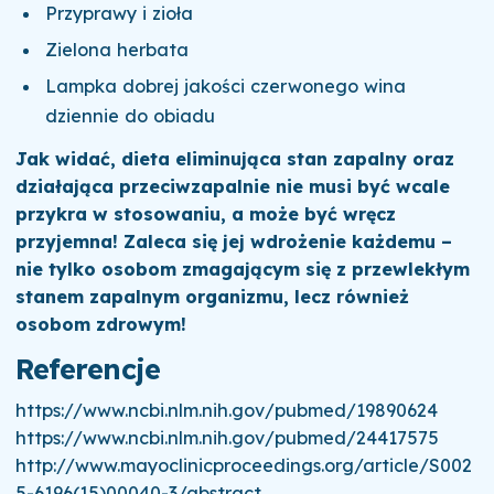
Przyprawy i zioła
Zielona herbata
Lampka dobrej jakości czerwonego wina
dziennie do obiadu
Jak widać, dieta eliminująca stan zapalny oraz
działająca przeciwzapalnie nie musi być wcale
przykra w stosowaniu, a może być wręcz
przyjemna! Zaleca się jej wdrożenie każdemu –
nie tylko osobom zmagającym się z przewlekłym
stanem zapalnym organizmu, lecz również
osobom zdrowym!
Referencje
https://www.ncbi.nlm.nih.gov/pubmed/19890624
https://www.ncbi.nlm.nih.gov/pubmed/24417575
http://www.mayoclinicproceedings.org/article/S002
5-6196(15)00040-3/abstract