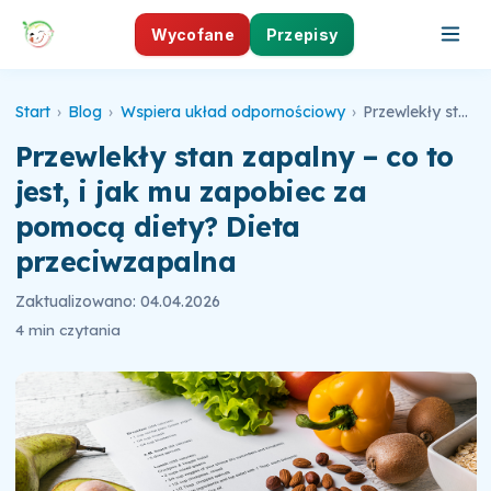
Wycofane
Przepisy
Start
›
Blog
›
Wspiera układ odpornościowy
›
Przewlekły stan zapalny – co to jest, i jak mu zapobiec za pomocą diety? Dieta przeciwzapalna
Przewlekły stan zapalny – co to
jest, i jak mu zapobiec za
pomocą diety? Dieta
przeciwzapalna
Zaktualizowano: 04.04.2026
4 min czytania