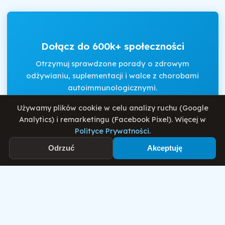
Dołącz do 600k+ społeczności
Otrzymuj sprawdzone porady o zdrowym
odżywianiu, suplementacji i walce z chorobami
autoimmunologicznymi.
Używamy plików cookie w celu analizy ruchu (Google
Analytics) i remarketingu (Facebook Pixel). Więcej w
Akceptuję
Regulamin
i
Politykę Prywatności
.
Polityce Prywatności
.
Odrzuć
Akceptuję
Zapisz się
Motywator Dietetyczny
© 2026 Damian Wiatrowski. Wszelkie prawa zastrzeżone.