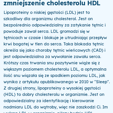
zmniejszenie cholesterolu HDL
Lipoproteiny o niskiej gęstości (LDL) jest to
szkodliwy dla organizmu cholesterol. J
est on
bezpośrednio odpowiedzialny za zatykanie tętnic i
powoduje zawał serca.
LDL gromadzi się w
tętnicach w czasie i blokuje je utrudniając przepływ
krwi bogatej w tlen do serca.
Taka blokada tętnic
określa się jako choroby tętnic wieńcowych (CAD) i
jest odpowiedzialna za wywołanie zawału serca.
Krótszy czas trwania snu pozytywnie wiąże się z
większym poziomem cholesterolu LDL, a optymalna
ilość snu wiązała się ze spadkiem poziomu LDL, jak
wynika z artykułu opublikowanego w 2010 w "Sleep".
Z drugiej strony, lipoproteiny o wysokiej gęstości
(HDL) to dobry cholesterolu w organizmie.
Jest on
odpowiedzialny za identyfikację i kierowanie
nadmiaru LDL do wątroby, więc nie zaszkodzi Ci.
Im