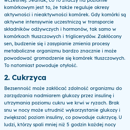
wcześniej.
Jednak, co to znaczy na poziomie
komórkowym jest to, że także reguluje okresy
aktywności i nieaktywności komórek.
Gdy komórki są
aktywne intensywnie uczestniczą w transporcie
składników odżywczych i hormonów, tak samo w
komórkach tłuszczowych i triglicerydów.
Zakłócony
sen, budzenie się i zasypianie zmienia procesy
metaboliczne organizmu bardzo znacznie i może
powodować gromadzenie się komórek tłuszczowych.
To natomiast powoduje otyłość.
2. Cukrzyca
Bezsenność może zakłócać zdolność organizmu do
zarządzania nadmiarem glukozy przez insulinę i
utrzymania poziomu cukru we krwi w ryzach.
Brak
snu w nocy może utrudnić wykorzystanie glukozy i
zwiększać poziom insuliny, co powoduje cukrzycę. U
l
udzi, którzy spali mniej niż 5 godzin każdej nocy