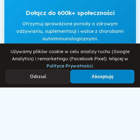
Dołącz do 600k+ społeczności
Otrzymuj sprawdzone porady o zdrowym
odżywianiu, suplementacji i walce z chorobami
autoimmunologicznymi.
Używamy plików cookie w celu analizy ruchu (Google
Analytics) i remarketingu (Facebook Pixel). Więcej w
Akceptuję
Regulamin
i
Politykę Prywatności
.
Polityce Prywatności
.
Odrzuć
Akceptuję
Zapisz się
Motywator Dietetyczny
© 2026 Damian Wiatrowski. Wszelkie prawa zastrzeżone.