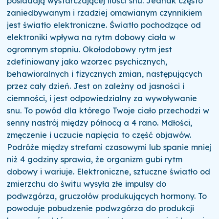
posiadają wystarczającej ilości snu.
Jednak często
zaniedbywanym i rzadziej omawianym czynnikiem
jest światło elektroniczne.
Światło pochodzące od
elektroniki wpływa na rytm dobowy ciała w
ogromnym stopniu.
Okołodobowy rytm jest
zdefiniowany jako wzorzec psychicznych,
behawioralnych i fizycznych zmian, następujących
przez cały dzień.
Jest on zależny od jasności i
ciemności, i jest odpowiedzialny za wywoływanie
snu.
To powód dla którego Twoje ciało przechodzi w
senny nastrój między północą a 4 rano.
Mdłości,
zmęczenie i uczucie napięcia to część objawów.
Podróże między strefami czasowymi lub spanie mniej
niż 4 godziny sprawia, że organizm gubi rytm
dobowy i wariuje.
Elektroniczne, sztuczne światło od
zmierzchu do świtu wysyła złe impulsy do
podwzgórza, gruczołów produkujących hormony.
To
powoduje pobudzenie podwzgórza do produkcji