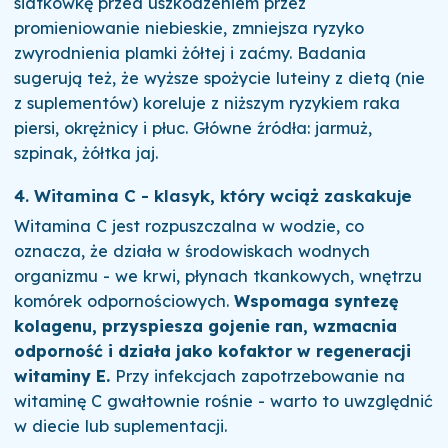
siatkówkę przed uszkodzeniem przez
promieniowanie niebieskie, zmniejsza ryzyko
zwyrodnienia plamki żółtej i zaćmy. Badania
sugerują też, że wyższe spożycie luteiny z dietą (nie
z suplementów) koreluje z niższym ryzykiem raka
piersi, okrężnicy i płuc. Główne źródła: jarmuż,
szpinak, żółtka jaj.
4. Witamina C - klasyk, który wciąż zaskakuje
Witamina C jest rozpuszczalna w wodzie, co
oznacza, że działa w środowiskach wodnych
organizmu - we krwi, płynach tkankowych, wnętrzu
komórek odpornościowych.
Wspomaga syntezę
kolagenu, przyspiesza gojenie ran, wzmacnia
odporność i działa jako kofaktor w regeneracji
witaminy E.
Przy infekcjach zapotrzebowanie na
witaminę C gwałtownie rośnie - warto to uwzględnić
w diecie lub suplementacji.