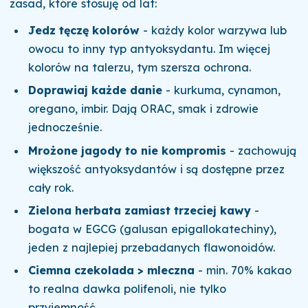
zasad, które stosuję od lat:
Jedz tęczę kolorów
- każdy kolor warzywa lub
owocu to inny typ antyoksydantu. Im więcej
kolorów na talerzu, tym szersza ochrona.
Doprawiaj każde danie
- kurkuma, cynamon,
oregano, imbir. Dają ORAC, smak i zdrowie
jednocześnie.
Mrożone jagody to nie kompromis
- zachowują
większość antyoksydantów i są dostępne przez
cały rok.
Zielona herbata zamiast trzeciej kawy
-
bogata w EGCG (galusan epigallokatechiny),
jeden z najlepiej przebadanych flawonoidów.
Ciemna czekolada > mleczna
- min. 70% kakao
to realna dawka polifenoli, nie tylko
przyjemność.