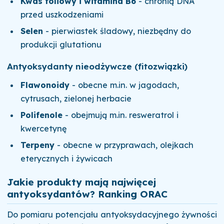
Kwas foliowy i witamina B6
- chronią DNA
przed uszkodzeniami
Selen
- pierwiastek śladowy, niezbędny do
produkcji glutationu
Antyoksydanty nieodżywcze (fitozwiązki)
Flawonoidy
- obecne m.in. w jagodach,
cytrusach, zielonej herbacie
Polifenole
- obejmują m.in. resweratrol i
kwercetynę
Terpeny
- obecne w przyprawach, olejkach
eterycznych i żywicach
Jakie produkty mają najwięcej
antyoksydantów? Ranking ORAC
Do pomiaru potencjału antyoksydacyjnego żywności