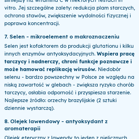
vitro. Jej szczególne zalety: redukcja plam starczych,
ochrona stawów, zwiększenie wydolności fizycznej i
poprawa koncentracji.
7. Selen - mikroelement o makroznaczeniu
Selen jest kofaktorem do produkcji glutationu i kilku
innych enzymów antyoksydacyjnych.
Wspiera pracę
tarczycy i nadnerczy, chroni funkcje poznawcze i
może hamować replikację wirusów.
Niedobór
selenu - bardzo powszechny w Polsce ze względu na
niską zawartość w glebach - zwiększa ryzyko chorób
tarczycy, osłabia odporność i przyspiesza starzenie.
Najlepsze źródło: orzechy brazylijskie (2 sztuki
dziennie wystarczą).
8. Olejek lawendowy - antyoksydant z
aromaterapii
Olejek eteryczny z lawendy to jeden z nielicznych