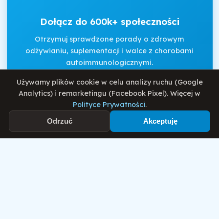
Dołącz do 600k+ społeczności
Otrzymuj sprawdzone porady o zdrowym
odżywianiu, suplementacji i walce z chorobami
autoimmunologicznymi.
Używamy plików cookie w celu analizy ruchu (Google
Analytics) i remarketingu (Facebook Pixel). Więcej w
Akceptuję
Regulamin
i
Politykę Prywatności
.
Polityce Prywatności
.
Odrzuć
Akceptuję
Zapisz się
Motywator Dietetyczny
© 2026 Damian Wiatrowski. Wszelkie prawa zastrzeżone.