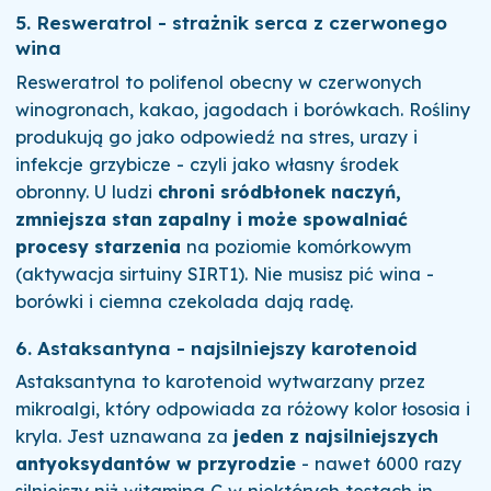
5. Resweratrol - strażnik serca z czerwonego
wina
Resweratrol to polifenol obecny w czerwonych
winogronach, kakao, jagodach i borówkach. Rośliny
produkują go jako odpowiedź na stres, urazy i
infekcje grzybicze - czyli jako własny środek
obronny. U ludzi
chroni sródbłonek naczyń,
zmniejsza stan zapalny i może spowalniać
procesy starzenia
na poziomie komórkowym
(aktywacja sirtuiny SIRT1). Nie musisz pić wina -
borówki i ciemna czekolada dają radę.
6. Astaksantyna - najsilniejszy karotenoid
Astaksantyna to karotenoid wytwarzany przez
mikroalgi, który odpowiada za różowy kolor łososia i
kryla. Jest uznawana za
jeden z najsilniejszych
antyoksydantów w przyrodzie
- nawet 6000 razy
silniejszy niż witamina C w niektórych testach in