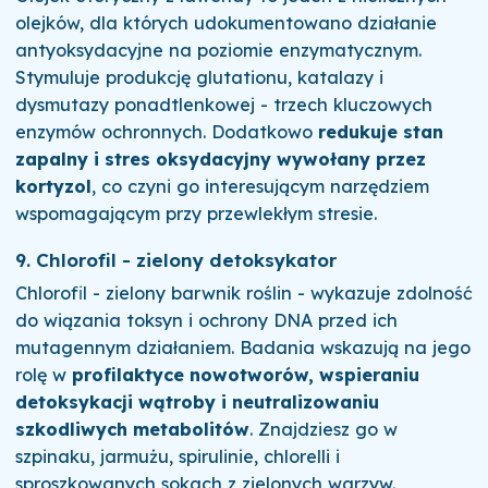
olejków, dla których udokumentowano działanie
antyoksydacyjne na poziomie enzymatycznym.
Stymuluje produkcję glutationu, katalazy i
dysmutazy ponadtlenkowej - trzech kluczowych
enzymów ochronnych. Dodatkowo
redukuje stan
zapalny i stres oksydacyjny wywołany przez
kortyzol
, co czyni go interesującym narzędziem
wspomagającym przy przewlekłym stresie.
9. Chlorofil - zielony detoksykator
Chlorofil - zielony barwnik roślin - wykazuje zdolność
do wiązania toksyn i ochrony DNA przed ich
mutagennym działaniem. Badania wskazują na jego
rolę w
profilaktyce nowotworów, wspieraniu
detoksykacji wątroby i neutralizowaniu
szkodliwych metabolitów
. Znajdziesz go w
szpinaku, jarmużu, spirulinie, chlorelli i
sproszkowanych sokach z zielonych warzyw.