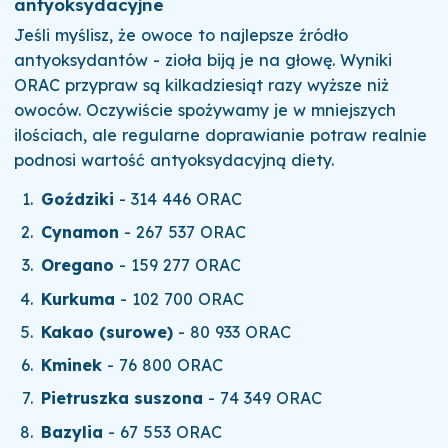
antyoksydacyjne
Jeśli myślisz, że owoce to najlepsze źródło
antyoksydantów - zioła biją je na głowę. Wyniki
ORAC przypraw są kilkadziesiąt razy wyższe niż
owoców. Oczywiście spożywamy je w mniejszych
ilościach, ale regularne doprawianie potraw realnie
podnosi wartość antyoksydacyjną diety.
Goździki
- 314 446 ORAC
Cynamon
- 267 537 ORAC
Oregano
- 159 277 ORAC
Kurkuma
- 102 700 ORAC
Kakao (surowe)
- 80 933 ORAC
Kminek
- 76 800 ORAC
Pietruszka suszona
- 74 349 ORAC
Bazylia
- 67 553 ORAC