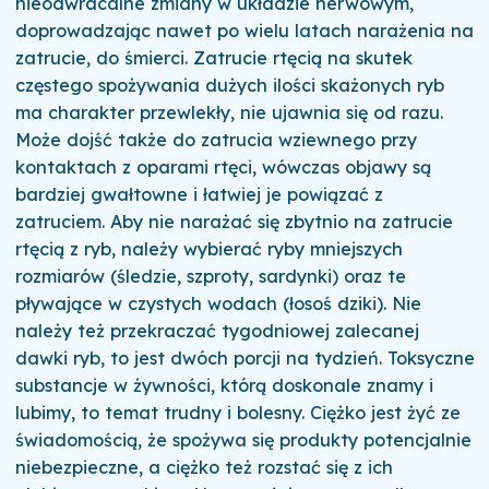
nieodwracalne zmiany w układzie nerwowym,
doprowadzając nawet po wielu latach narażenia na
zatrucie, do śmierci. Zatrucie rtęcią na skutek
częstego spożywania dużych ilości skażonych ryb
ma charakter przewlekły, nie ujawnia się od razu.
Może dojść także do zatrucia wziewnego przy
kontaktach z oparami rtęci, wówczas objawy są
bardziej gwałtowne i łatwiej je powiązać z
zatruciem. Aby nie narażać się zbytnio na zatrucie
rtęcią z ryb, należy wybierać ryby mniejszych
rozmiarów (śledzie, szproty, sardynki) oraz te
pływające w czystych wodach (łosoś dziki). Nie
należy też przekraczać tygodniowej zalecanej
dawki ryb, to jest dwóch porcji na tydzień. Toksyczne
substancje w żywności, którą doskonale znamy i
lubimy, to temat trudny i bolesny. Ciężko jest żyć ze
świadomością, że spożywa się produkty potencjalnie
niebezpieczne, a ciężko też rozstać się z ich