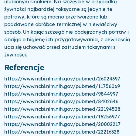
ulubionym smakiem. Na szczęście w przypadku
żywności najbardziej toksyczne są jedynie te
potrawy, które są mocno przetworzone lub
poddawane obróbce termicznej w niewłaściwy
sposób. Unikając szczególnie podejrzanych potraw i
dbając o higienę ich przygotowywania, z pewnością
uda się uchować przed zatruciem toksynami z
żywności.
Referencje
https://www.ncbi.nlm.nih.gov/pubmed/26024397
https://www.ncbi.nlm.nih.gov/pubmed/11756069
https://www.ncbi.nlm.nih.gov/pubmed/9844997
https://www.ncbi.nlm.nih.gov/pubmed/8402646
https://www.ncbi.nlm.nih.gov/pubmed/22194528
https://www.ncbi.nlm.nih.gov/pubmed/16256977
https://www.ncbi.nlm.nih.gov/pubmed/20002217
https://www.ncbi.nlm.nih.gov/pubmed/22216328