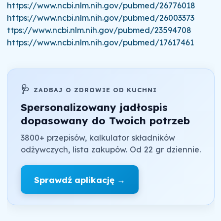
https://www.ncbi.nlm.nih.gov/pubmed/26776018
https://www.ncbi.nlm.nih.gov/pubmed/26003373
ttps://www.ncbi.nlm.nih.gov/pubmed/23594708
https://www.ncbi.nlm.nih.gov/pubmed/17617461
🩺
ZADBAJ O ZDROWIE OD KUCHNI
Spersonalizowany jadłospis
dopasowany do Twoich potrzeb
3800+ przepisów, kalkulator składników
odżywczych, lista zakupów. Od 22 gr dziennie.
Sprawdź aplikację →