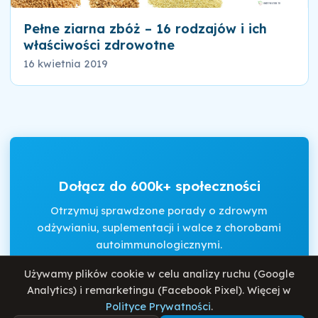
Pełne ziarna zbóż – 16 rodzajów i ich
właściwości zdrowotne
16 kwietnia 2019
Dołącz do 600k+ społeczności
Otrzymuj sprawdzone porady o zdrowym
odżywianiu, suplementacji i walce z chorobami
autoimmunologicznymi.
Używamy plików cookie w celu analizy ruchu (Google
Analytics) i remarketingu (Facebook Pixel). Więcej w
Akceptuję
Regulamin
i
Politykę Prywatności
.
Polityce Prywatności
.