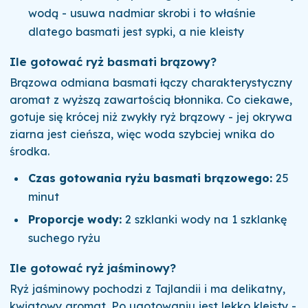
wodą - usuwa nadmiar skrobi i to właśnie
dlatego basmati jest sypki, a nie kleisty
Ile gotować ryż basmati brązowy?
Brązowa odmiana basmati łączy charakterystyczny
aromat z wyższą zawartością błonnika. Co ciekawe,
gotuje się krócej niż zwykły ryż brązowy - jej okrywa
ziarna jest cieńsza, więc woda szybciej wnika do
środka.
Czas gotowania ryżu basmati brązowego:
25
minut
Proporcje wody:
2 szklanki wody na 1 szklankę
suchego ryżu
Ile gotować ryż jaśminowy?
Ryż jaśminowy pochodzi z Tajlandii i ma delikatny,
kwiatowy aromat. Po ugotowaniu jest lekko kleisty -