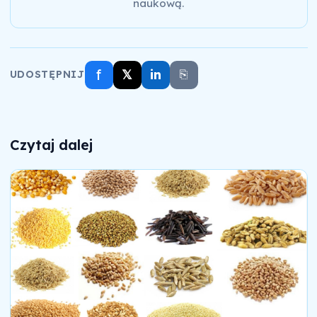
naukową.
f
𝕏
in
⎘
UDOSTĘPNIJ
Czytaj dalej