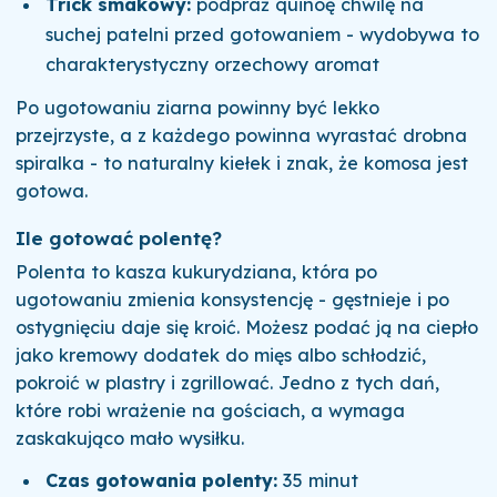
Trick smakowy:
podpraż quinoę chwilę na
suchej patelni przed gotowaniem - wydobywa to
charakterystyczny orzechowy aromat
Po ugotowaniu ziarna powinny być lekko
przejrzyste, a z każdego powinna wyrastać drobna
spiralka - to naturalny kiełek i znak, że komosa jest
gotowa.
Ile gotować polentę?
Polenta to kasza kukurydziana, która po
ugotowaniu zmienia konsystencję - gęstnieje i po
ostygnięciu daje się kroić. Możesz podać ją na ciepło
jako kremowy dodatek do mięs albo schłodzić,
pokroić w plastry i zgrillować. Jedno z tych dań,
które robi wrażenie na gościach, a wymaga
zaskakująco mało wysiłku.
Czas gotowania polenty:
35 minut