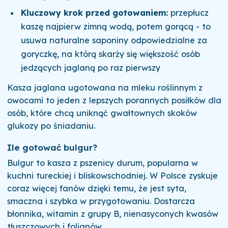
Kluczowy krok przed gotowaniem:
przepłucz
kaszę najpierw zimną wodą, potem gorącą - to
usuwa naturalne saponiny odpowiedzialne za
goryczkę, na którą skarży się większość osób
jedzących jaglaną po raz pierwszy
Kasza jaglana ugotowana na mleku roślinnym z
owocami to jeden z lepszych porannych posiłków dla
osób, które chcą uniknąć gwałtownych skoków
glukozy po śniadaniu.
Ile gotować bulgur?
Bulgur to kasza z pszenicy durum, popularna w
kuchni tureckiej i bliskowschodniej. W Polsce zyskuje
coraz więcej fanów dzięki temu, że jest syta,
smaczna i szybka w przygotowaniu. Dostarcza
błonnika, witamin z grupy B, nienasyconych kwasów
tłuszczowych i folianów.