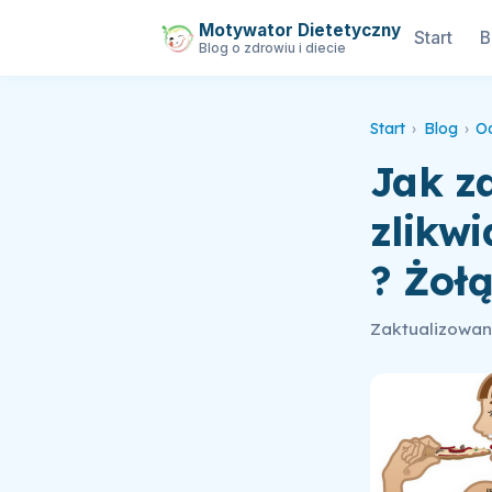
Motywator Dietetyczny
Start
B
Blog o zdrowiu i diecie
Start
›
Blog
›
O
Jak z
zlikwi
? Żoł
Zaktualizowan