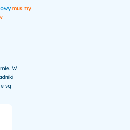
mowy
musimy
w
?
zmie. W
adniki
ie są