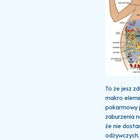
To że jesz z
makro eleme
pokarmowy je
zaburzenia n
że nie dosta
odżywczych.