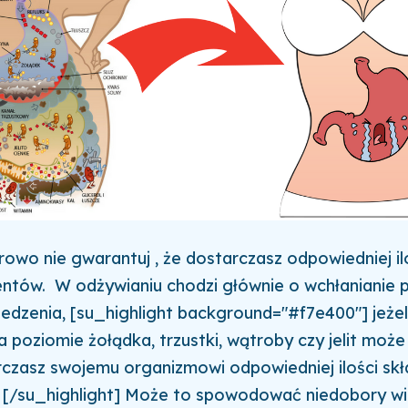
drowo nie gwarantuj , że dostarczasz odpowiedniej ilo
ntów. W odżywianiu chodzi głównie o wchłanianie p
dzenia, [su_highlight background="#f7e400"] jeżel
a poziomie żołądka, trzustki, wątroby czy jelit może
rczasz swojemu organizmowi odpowiedniej ilości sk
 [/su_highlight] Może to spowodować niedobory wi