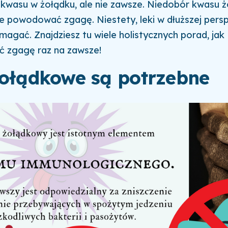
 kwasu w żołądku, ale nie zawsze.
Niedobór
kwasu 
e powodować
zgagę
.
Niestety,
leki w dłuższej pers
omagać
.
Znajdziesz tu wiele
holistycznych
porad
, jak
ć
zgagę
raz na zawsze
!
żołądkowe są potrzebne