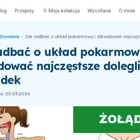
log
Przepisy
🔖 Moja kolekcja
Wycofane
O mnie
dżywianie
›
adbać o układ pokarmow
dować najczęstsze dolegl
ądek
o: 25.03.2026