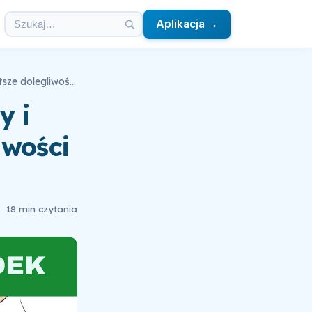
Aplikacja →
Jak zadbać o układ pokarmowy i zlikwidować najczęstsze dolegliwości ? Żołądek
y i
iwości
18 min czytania