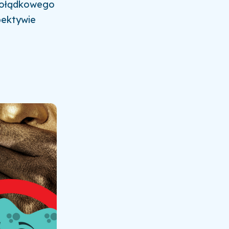
żołądkowego
pektywie