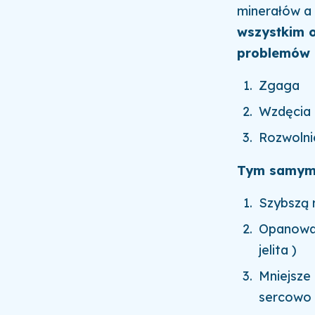
minerałów a
wszystkim o
problemów 
Zgaga
Wzdęcia
Rozwolni
Tym samym 
Szybszą 
Opanowan
jelita )
Mniejsze 
sercowo 