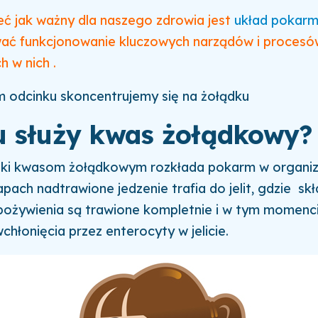
ć jak ważny dla naszego zdrowia jest
układ pokar
wać funkcjonowanie kluczowych narządów i procesó
 w nich .
m odcinku skoncentrujemy się na żołądku
 służy kwas żołądkowy
ęki kwasom żołądkowym rozkłada pokarm w organi
pach nadtrawione jedzenie trafia do jelit, gdzie skł
pożywienia są trawione kompletnie i w tym momenc
hłonięcia przez enterocyty w jelicie.