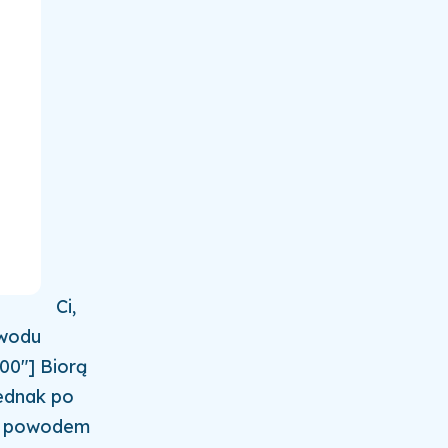
Ci,
owodu
00"] Biorą
Jednak po
ym powodem