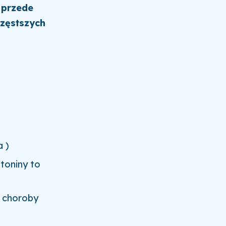
 przede
częstszych
 )
toniny to
, choroby