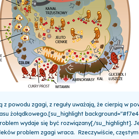
ią z powodu zgagi, z reguły uważają, że cierpią w p
asu żołądkowego.[su_highlight background="#f7e4
problem wydaje się być rozwiązany[/su_highlight]. 
 leków problem zgagi wraca. Rzeczywiście, częst