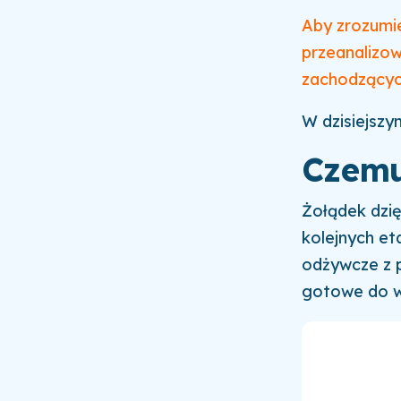
Aby zrozumie
przeanalizo
zachodzących
W dzisiejszy
Czemu
Żołądek dzi
kolejnych eta
odżywcze z 
gotowe do wc