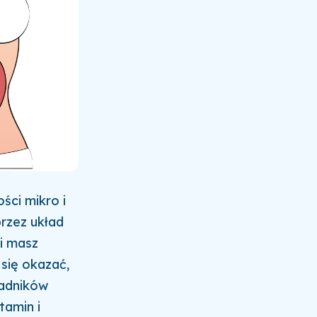
ści mikro i
rzez układ
i masz
 się okazać,
ładników
tamin i