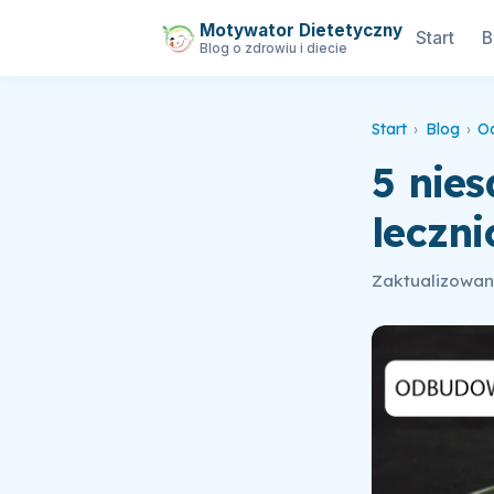
Motywator Dietetyczny
Start
B
Blog o zdrowiu i diecie
Start
›
Blog
›
O
5 nie
leczni
Zaktualizowan