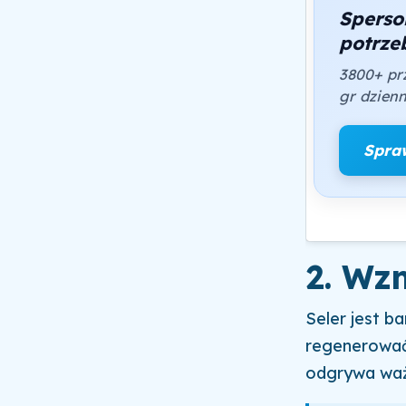
Sperso
potrze
3800+ pr
gr dzienn
Spra
2. Wz
Seler jest b
regenerować 
odgrywa waż