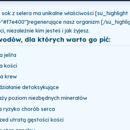
e sok z selera ma unikalne właściwości [su_highlight
"#f7e400"]regenerujące nasz organizm [/su_highlig
i, niezależnie kim jesteś i jak żyjesz.
odów, dla których warto go pić:
 jelita
 kości
a krew
działanie detoksykujące
y poziom niezbędnych minerałów
a ryzyko chorób serca
zed utratą gęstości kości