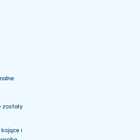
malne
e zostały
 kojące i
chorobą