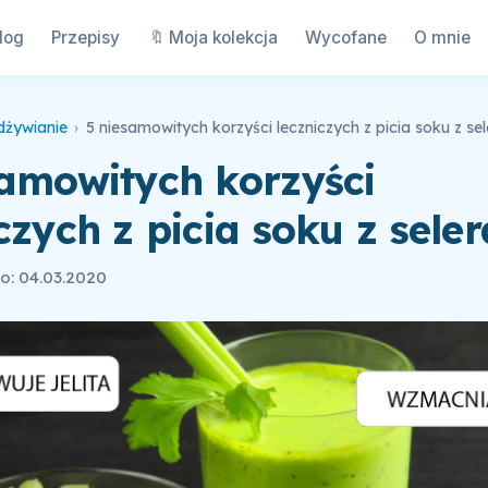
log
Przepisy
🔖 Moja kolekcja
Wycofane
O mnie
dżywianie
›
5 niesamowitych korzyści leczniczych z picia soku z sel
samowitych korzyści
czych z picia soku z seler
o: 04.03.2020