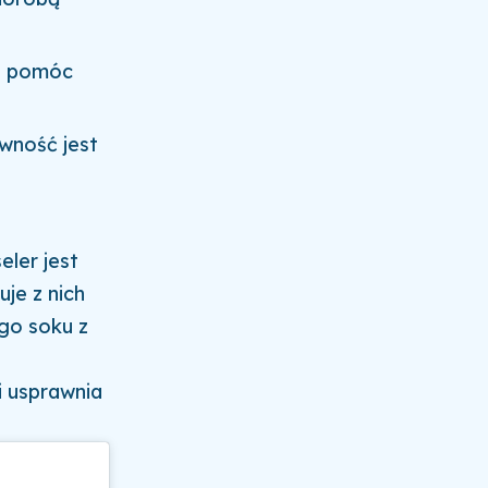
e pomóc
wność jest
eler jest
uje z nich
ego soku z
i usprawnia