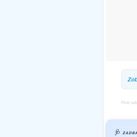
Zob
Post ud
🩺
ZADBA