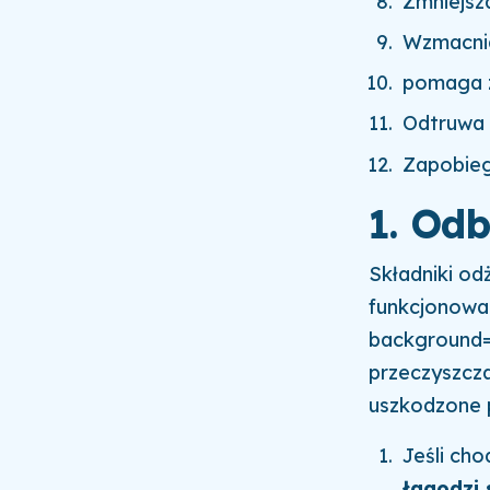
Zmniejsz
Wzmacnia
pomaga 
Odtruwa 
Zapobieg
1. Odb
Składniki od
funkcjonowa
background="
przeczyszcza
uszkodzone p
Jeśli cho
łagodzi 