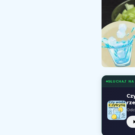
SŁUCHAJ NA
Cz
rze
Odc