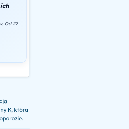
ich
w. Od 22
ają
ny K, która
oporozie.