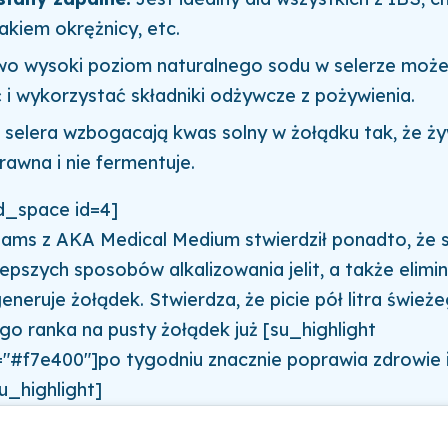
akiem okrężnicy, etc.
o wysoki poziom naturalnego sodu w selerze moż
 i wykorzystać składniki odżywcze z pożywienia.
 selera wzbogacają kwas solny w żołądku tak, że ży
trawna i nie fermentuje.
_space id=4]
iams z AKA Medical Medium stwierdził ponadto, że s
epszych sposobów alkalizowania jelit, a także elimin
eneruje żołądek. Stwierdza, że picie pół litra śwież
go ranka na pusty żołądek już [su_highlight
"#f7e400"]po tygodniu znacznie poprawia zdrowie 
u_highlight]