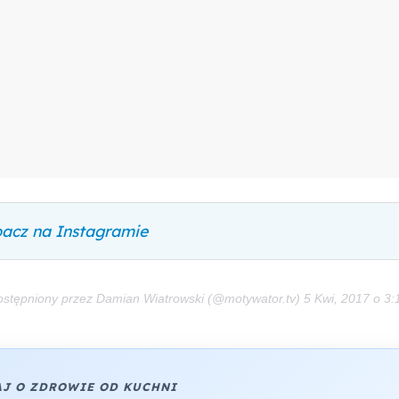
acz na Instagramie
ostępniony przez Damian Wiatrowski (@motywator.tv)
5 Kwi, 2017 o 3
J O ZDROWIE OD KUCHNI