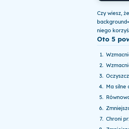
Czy wiesz, ż
background=
niego korzyśc
Oto 5 pow
Wzmacnia
Wzmacnia
Oczyszcz
Ma silne 
Równoważ
Zmniejsz
Chroni pr