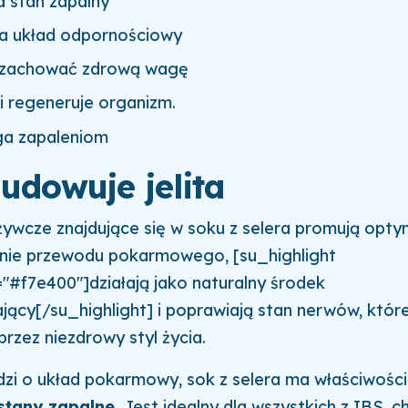
a stan zapalny
 układ odpornościowy
zachować zdrową wagę
i regeneruje organizm.
a zapaleniom
udowuje jelita
żywcze znajdujące się w soku z selera promują opty
nie przewodu pokarmowego, [su_highlight
#f7e400"]działają jako naturalny środek
jący[/su_highlight] i poprawiają stan nerwów, któr
rzez niezdrowy styl życia.
dzi o układ pokarmowy, sok z selera ma właściwości
stany zapalne.
Jest idealny dla wszystkich z IBS, 