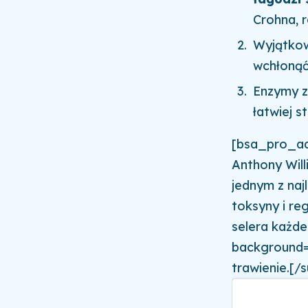
Crohna, r
Wyjątkow
wchłonąć
Enzymy z
łatwiej s
[bsa_pro_ad
Anthony Will
jednym z najl
toksyny i reg
selera każde
background=
trawienie.[/s