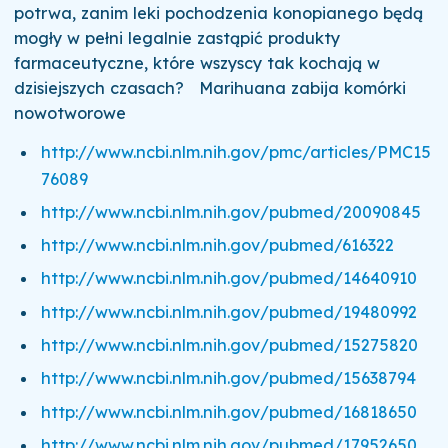
potrwa, zanim leki pochodzenia konopianego będą
mogły w pełni legalnie zastąpić produkty
farmaceutyczne, które wszyscy tak kochają w
dzisiejszych czasach? Marihuana zabija komórki
nowotworowe
http://www.ncbi.nlm.nih.gov/pmc/articles/PMC15
76089
http://www.ncbi.nlm.nih.gov/pubmed/20090845
http://www.ncbi.nlm.nih.gov/pubmed/616322
http://www.ncbi.nlm.nih.gov/pubmed/14640910
http://www.ncbi.nlm.nih.gov/pubmed/19480992
http://www.ncbi.nlm.nih.gov/pubmed/15275820
http://www.ncbi.nlm.nih.gov/pubmed/15638794
http://www.ncbi.nlm.nih.gov/pubmed/16818650
http://www.ncbi.nlm.nih.gov/pubmed/17952650