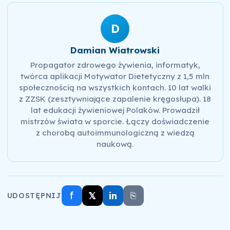
D
Damian Wiatrowski
Propagator zdrowego żywienia, informatyk,
twórca aplikacji Motywator Dietetyczny z 1,5 mln
społecznością na wszystkich kontach. 10 lat walki
z ZZSK (zesztywniające zapalenie kręgosłupa). 18
lat edukacji żywieniowej Polaków. Prowadził
mistrzów świata w sporcie. Łączy doświadczenie
z chorobą autoimmunologiczną z wiedzą
naukową.
f
𝕏
in
⎘
UDOSTĘPNIJ