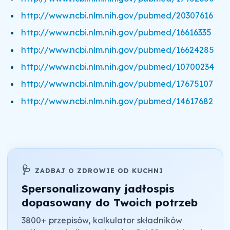
http://www.ncbi.nlm.nih.gov/pubmed/20307616
http://www.ncbi.nlm.nih.gov/pubmed/16616335
http://www.ncbi.nlm.nih.gov/pubmed/16624285
http://www.ncbi.nlm.nih.gov/pubmed/10700234
http://www.ncbi.nlm.nih.gov/pubmed/17675107
http://www.ncbi.nlm.nih.gov/pubmed/14617682
🩺
ZADBAJ O ZDROWIE OD KUCHNI
Spersonalizowany jadłospis
dopasowany do Twoich potrzeb
3800+ przepisów, kalkulator składników