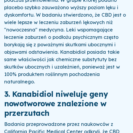
podczas przemówienia. W grupie której podano
placebo szybko zauważono wyższy poziom lęku i
dyskomfortu. W badaniu stwierdzono, że CBD jest o
wiele lepsze w leczeniu zaburzeń lękowych niż
"nowoczesna" medycyna. Leki wspomagające
leczenie zaburzeń o podłożu psychicznym często
borykają się z poważnymi skutkami ubocznymi i
objawami odstawienia. Kanabidiol posiada takie
same właściwości jak chemiczne substytuty bez
skutków ubocznych i uzależnień, ponieważ jest w
100% produktem roślinnym pochodzenia
naturalnego.
3. Kanabidiol niweluje geny
nowotworowe znalezione w
przerzutach
Badania przeprowadzone przez naukowców z
California Pacific Medical Center odkryli, że CBD