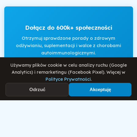
Dołącz do 600k+ społeczności
Otrzymuj sprawdzone porady o zdrowym
odżywianiu, suplementacji i walce z chorobami
autoimmunologicznymi.
Używamy plików cookie w celu analizy ruchu (Google
Analytics) i remarketingu (Facebook Pixel). Więcej w
Akceptuję
Regulamin
i
Politykę Prywatności
.
Polityce Prywatności
.
Odrzuć
Akceptuję
Zapisz się
Motywator Dietetyczny
© 2026 Damian Wiatrowski. Wszelkie prawa zastrzeżone.