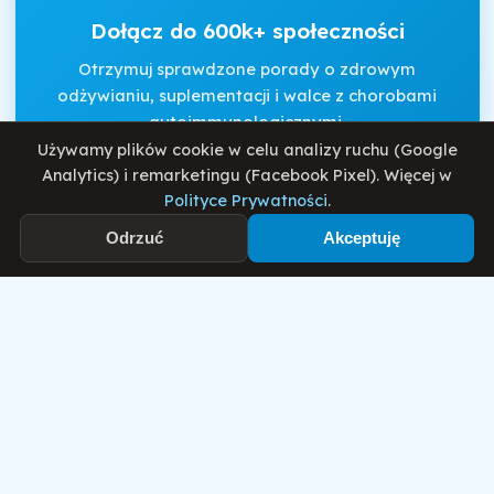
Dołącz do 600k+ społeczności
Otrzymuj sprawdzone porady o zdrowym
odżywianiu, suplementacji i walce z chorobami
autoimmunologicznymi.
Używamy plików cookie w celu analizy ruchu (Google
Analytics) i remarketingu (Facebook Pixel). Więcej w
Polityce Prywatności
.
Akceptuję
Regulamin
i
Politykę Prywatności
.
Odrzuć
Akceptuję
Zapisz się
Motywator Dietetyczny
© 2026 Damian Wiatrowski. Wszelkie prawa zastrzeżone.
Polityka Prywatności
Regulamin
O mnie
Blog