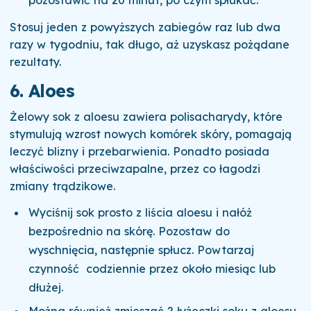
pozostawić na 20 minut, po czym spłukać.
Stosuj jeden z powyższych zabiegów raz lub dwa
razy w tygodniu, tak długo, aż uzyskasz pożądane
rezultaty.
6. Aloes
Żelowy sok z aloesu zawiera polisacharydy, które
stymulują wzrost nowych komórek skóry, pomagają
leczyć blizny i przebarwienia. Ponadto posiada
właściwości przeciwzapalne, przez co łagodzi
zmiany trądzikowe.
Wyciśnij sok prosto z liścia aloesu i nałóż
bezpośrednio na skórę. Pozostaw do
wyschnięcia, następnie spłucz. Powtarzaj
czynność codziennie przez około miesiąc lub
dłużej.
Można również zmieszać 2 łyżeczki soku z aloesu