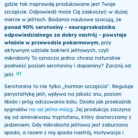
gdzie tak naprawdę produkowane jest Twoje
szczęście. Odpowiedź może Cię zaskoczyć: w dużej
mierze w jelitach. Badania naukowe szacują, że
ponad 90% serotoniny - neuroprzekaźnika
odpowiedzialnego za dobry nastrój - powstaje
właśnie w przewodzie pokarmowym
, przy
aktywnym udziale bakterii jelitowych, czyli
mikrobioty To oznacza jedno: chcesz naturalnie
podnieść poziom serotoniny i dopaminy? Zacznij od
[1]
jelit.
Serotonina to nie tylko „hormon szczęścia". Reguluje
perystaltykę jelit, wpływa na jakość snu, poziom
libido i próg odczuwania bólu. Działa jak przekaźnik
sygnałów
na osi jelita-mózg
. Jej produkcja zaczyna
się od aminokwasu tryptofanu, który dostarczamy z
jedzeniem. Gdy mikrobiota jelitowa jest zaburzona
spada, a razem z nią spada nastrój, motywacja i