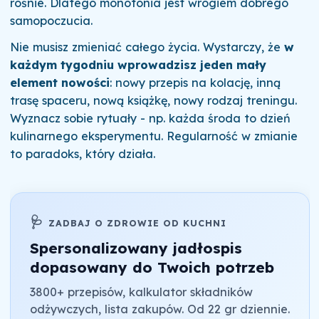
rośnie. Dlatego monotonia jest wrogiem dobrego
samopoczucia.
Nie musisz zmieniać całego życia. Wystarczy, że
w
każdym tygodniu wprowadzisz jeden mały
element nowości
: nowy przepis na kolację, inną
trasę spaceru, nową książkę, nowy rodzaj treningu.
Wyznacz sobie rytuały - np. każda środa to dzień
kulinarnego eksperymentu. Regularność w zmianie
to paradoks, który działa.
🩺
ZADBAJ O ZDROWIE OD KUCHNI
Spersonalizowany jadłospis
dopasowany do Twoich potrzeb
3800+ przepisów, kalkulator składników
odżywczych, lista zakupów. Od 22 gr dziennie.