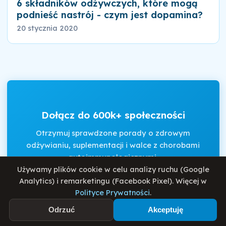
6 składników odżywczych, które mogą
podnieść nastrój - czym jest dopamina?
20 stycznia 2020
Dołącz do 600k+ społeczności
Otrzymuj sprawdzone porady o zdrowym
odżywianiu, suplementacji i walce z chorobami
autoimmunologicznymi.
Używamy plików cookie w celu analizy ruchu (Google
Analytics) i remarketingu (Facebook Pixel). Więcej w
Polityce Prywatności
.
Akceptuję
Regulamin
i
Politykę Prywatności
.
Odrzuć
Akceptuję
Zapisz się