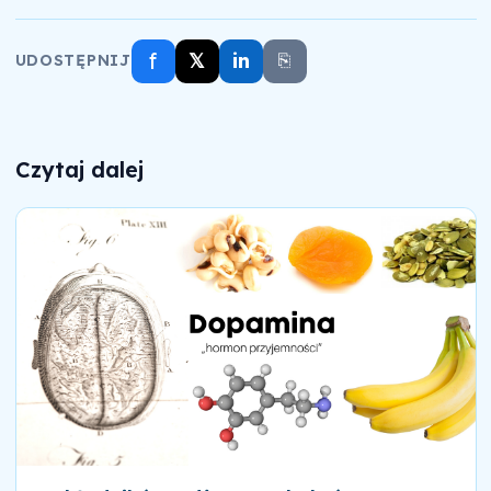
f
𝕏
in
⎘
UDOSTĘPNIJ
Czytaj dalej