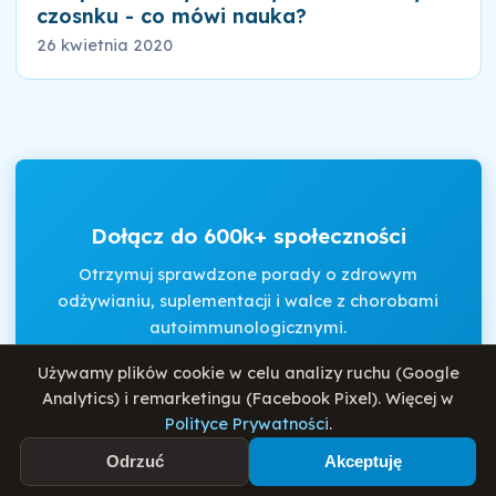
czosnku - co mówi nauka?
26 kwietnia 2020
Dołącz do 600k+ społeczności
Otrzymuj sprawdzone porady o zdrowym
odżywianiu, suplementacji i walce z chorobami
autoimmunologicznymi.
Używamy plików cookie w celu analizy ruchu (Google
Analytics) i remarketingu (Facebook Pixel). Więcej w
Akceptuję
Regulamin
i
Politykę Prywatności
.
Polityce Prywatności
.
Odrzuć
Akceptuję
Zapisz się