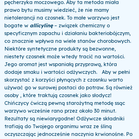
pęcherzyka moczowego. Aby ta metoda miała
prawo bytu musimy wiedzieć, że nie mamy
nietolerancji na czosnek. To małe warzywo jest
bogate w
allicylinę
– związek chemiczny o
specyficznym zapachu i działaniu bakteriobójczym,
co znacznie wpływa na wiele stanów chorobowych.
Niektóre syntetyczne produkty są bezwonne,
niestety czosnek może wtedy tracić na wartości.
Jego aromat jest wspaniałą przyprawą, która
dodaje smaku i wartości odżywczych. Aby w pełni
skorzystać z korzyści płynących z czosnku warto
używać go w surowej postaci do potraw. Są również
osoby , które traktują czosnek jako słodycz!
Chińczycy ćwiczą pewną starożytną metodę ssąc
warzywo wcześnie rano przez około 30 minut.
Rezultaty są niewiarygodne! Odżywcze składniki
trafiają do Twojego organimu wraz ze śliną
oczyszczając jednocześnie naczynia krwionośne. Po