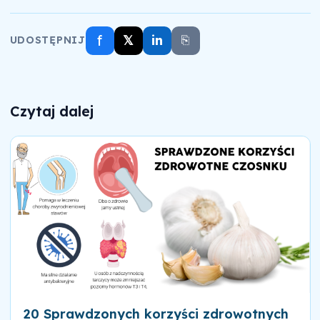
f
𝕏
in
⎘
UDOSTĘPNIJ
Czytaj dalej
20 Sprawdzonych korzyści zdrowotnych