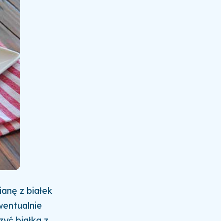
ianę z białek
wentualnie
zyć białka z