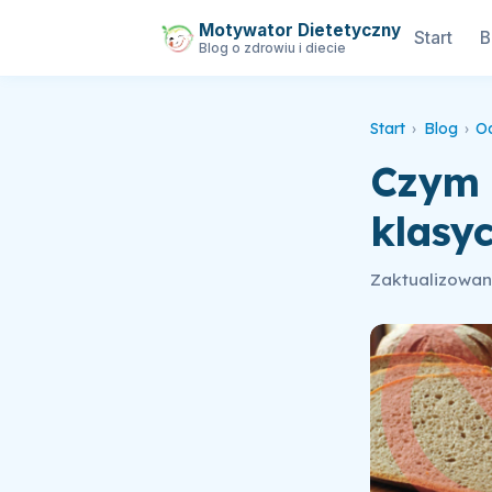
Motywator Dietetyczny
Start
B
Blog o zdrowiu i diecie
Start
›
Blog
›
O
Czym 
klasy
Zaktualizowano