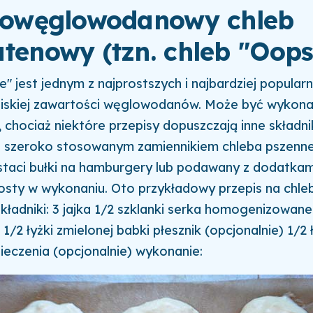
skowęglowodanowy chleb
tenowy (tzn. chleb "Oops
e" jest jednym z najprostszych i najbardziej popula
niskiej zawartości węglowodanów. Może być wykona
oli, chociaż niektóre przepisy dopuszczają inne składni
t szeroko stosowanym zamiennikiem chleba pszenneg
taci bułki na hamburgery lub podawany z dodatkam
osty w wykonaniu. Oto przykładowy przepis na chle
 składniki: 3 jajka 1/2 szklanki serka homogenizowan
 1/2 łyżki zmielonej babki płesznik (opcjonalnie) 1/2 
ieczenia (opcjonalnie) wykonanie: