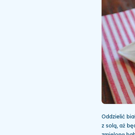
Oddzielić bi
z solą, aż b
zmieloną bab