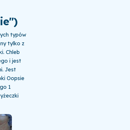
ie")
rnych typów
ny tylko z
ki. Chleb
o i jest
i. Jest
bki Oopsie
ego 1
łyżeczki