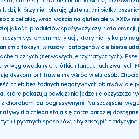
asta, które są mrożone i dodatkowo są przetworzo
 ludzi, którzy nie tolerują glutenu, ani białka pszeni
sób z celiakią, wrażliwością na gluten ale w XXIw n
 złej jakości produktów spożywczy czy nietolerancji,
z naszym systemem metylacji, który nie tylko poma
anizm z toksyn, wirusów i patogenów ale bierze udzi
iochemicznych (nerwowych, enzymatycznych). Pszen
a w węglowodany o krótkich łańcuchach zwanych 
ją dyskomfort trawienny wśród wielu osób. Chociaż 
eść chleb bez żadnych negatywnych objawów, ale po
ia, które pokazują powiązanie jedzenie oczyszczon
 z chorobami autoagresywnymi
. Na szczęście, wygo
natywy dla chleba stają się coraz bardziej dostępne 
tych i pysznych sposobów, aby zastąpić tradycyjne