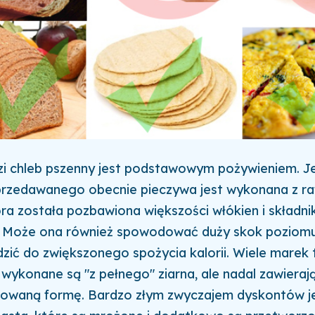
dzi chleb pszenny jest podstawowym pożywieniem.
J
przedawanego obecnie pieczywa jest wykonana z ra
óra została pozbawiona większości włókien i składn
 Może ona również spowodować duży skok poziomu
dzić do zwiększonego spożycia kalorii. Wiele marek tw
 wykonane są "z pełnego" ziarna, ale nadal zawieraj
kowaną formę. Bardzo złym zwyczajem dyskontów j