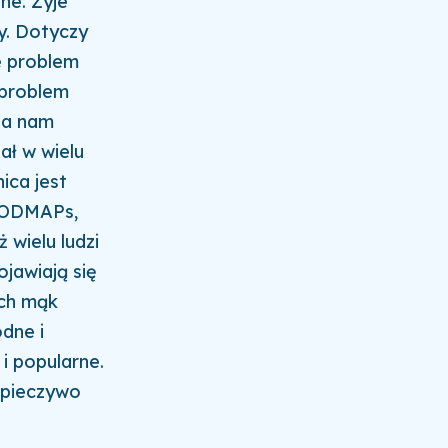
ne.
Żyje
cy. Dotyczy
ie problem
 problem
ga nam
ał w wielu
ica jest
FODMAPs,
wielu ludzi
jawiają się
ych mąk
dne i
i popularne.
 pieczywo