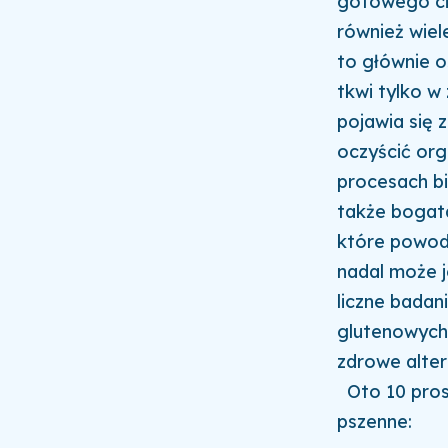
gotowego ci
również wiele
to głównie o
tkwi tylko w
pojawia się 
oczyścić org
procesach b
także bogat
które powodu
nadal może j
liczne badan
glutenowych
zdrowe alter
Oto 10 pros
pszenne: