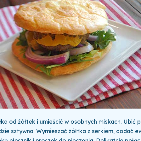
ałka od żółtek i umieścić w osobnych miskach. Ubić p
ędzie sztywna. Wymieszać żółtka z serkiem, dodać e
kę płesznik i proszek do pieczenia. Delikatnie połąc