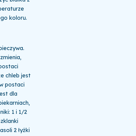
peraturze
ego koloru.
pieczywa.
czmienia,
 postaci
e chleb jest
 w postaci
est dla
iekarniach,
ki: 1 i 1/2
szklanki
asoli 2 łyżki