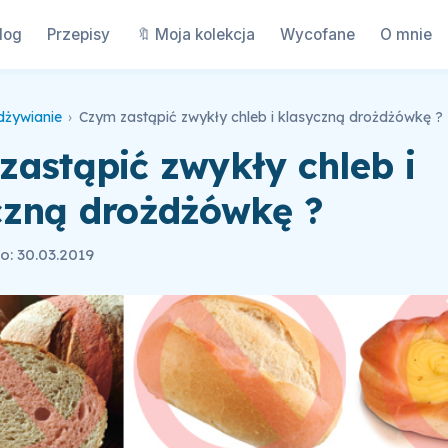
log
Przepisy
🔖 Moja kolekcja
Wycofane
O mnie
dżywianie
›
Czym zastąpić zwykły chleb i klasyczną drożdżówkę ?
zastąpić zwykły chleb i
czną drożdżówkę ?
: 30.03.2019