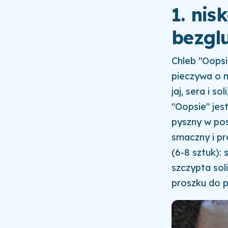
1. ni
bezglu
Chleb "Oopsi
pieczywa o 
jaj, sera i s
"Oopsie" jes
pyszny w pos
smaczny i pr
(6-8 sztuk):
szczypta soli
proszku do p