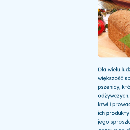
Dla wielu lu
większość s
pszenicy, kt
odżywczych.
krwi i prowa
ich produkty
jego sprosz