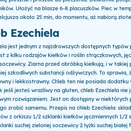
ników. Ułożyć na blasze 6-8 placuszków. Piec w tem
elcjusza około 25 min, do momentu, aż nabiorą złot
eb Ezechiela
ela jest jednym z najzdrowszych dostępnych typów 
t z kilku rodzajów kiełków i roślin strączkowych, ję
i soczewicy. Ziarna przed obróbką kiełkują, i w takiej
iej szkodliwych substancji odżywczych. To sprawia, ż
ywny i lekkostrawny. Chleb ten nie posiada dodatku
 jeśli jesteś wrażliwy na gluten, chleb Ezechiela nie j
iwym rozwiązaniem. Jest on dostępny w niektórych p
o zrobić samemu. Przepis na chleb Ezechiela: składni
ków z orkiszu 1/2 szklanki kiełków jęczmiennych 1/2 
lanki suchej zielonej soczewicy 2 łyżki suchej białej f