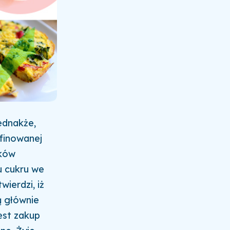
ednakże,
finowanej
ików
 cukru we
ierdzi, iż
ą głównie
est zakup