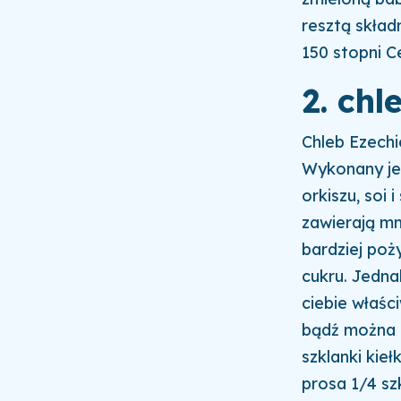
resztą skład
150 stopni C
2. chl
Chleb Ezechi
Wykonany jes
orkiszu, soi 
zawierają mn
bardziej poż
cukru. Jednak
ciebie właśc
bądź można g
szklanki kieł
prosa 1/4 szk