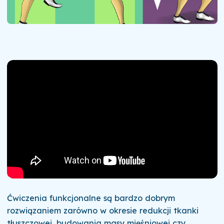
Ćwiczenia funkcjonalne są bardzo dobrym
rozwiązaniem zarówno w okresie redukcji tkanki
tłuszczowej, budowania masy mięśniowej czy