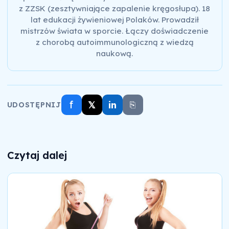
z ZZSK (zesztywniające zapalenie kręgosłupa). 18
lat edukacji żywieniowej Polaków. Prowadził
mistrzów świata w sporcie. Łączy doświadczenie
z chorobą autoimmunologiczną z wiedzą
naukową.
f
𝕏
in
⎘
UDOSTĘPNIJ
Czytaj dalej