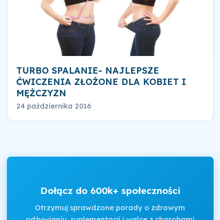
TURBO SPALANIE- NAJLEPSZE
ĆWICZENIA ZŁOŻONE DLA KOBIET I
MĘŻCZYZN
24 października 2016
Dołącz do 600k+ społeczności
Otrzymuj sprawdzone porady o zdrowym
odżywianiu, suplementacji i walce z chorobami