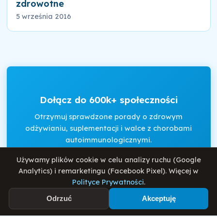
zdrowotne
5 września 2016
Dołącz do 600k+ społeczności
Otrzymuj sprawdzone porady o zdrowym
odżywianiu, suplementacji i walce z chorobami
autoimmunologicznymi.
Używamy plików cookie w celu analizy ruchu (Google
Analytics) i remarketingu (Facebook Pixel). Więcej w
Akceptuję
Regulamin
i
Politykę Prywatności
.
Polityce Prywatności
.
Odrzuć
Akceptuję
Zapisz się