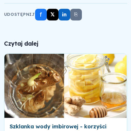
f
𝕏
in
⎘
UDOSTĘPNIJ
Czytaj dalej
Szklanka wody imbirowej - korzyści