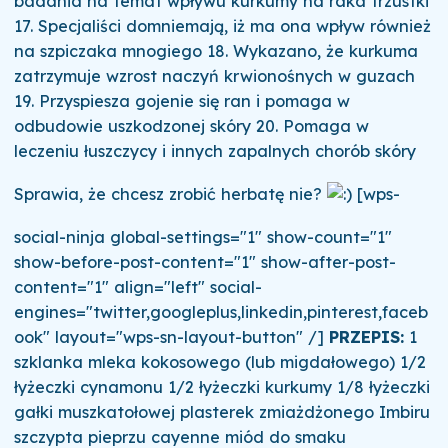
badania na temat wpływu kurkumy na raka trzustki
17. Specjaliści domniemają, iż ma ona wpływ również
na szpiczaka mnogiego 18. Wykazano, że kurkuma
zatrzymuje wzrost naczyń krwionośnych w guzach
19. Przyspiesza gojenie się ran i pomaga w
odbudowie uszkodzonej skóry 20. Pomaga w
leczeniu łuszczycy i innych zapalnych chorób skóry
Sprawia, że chcesz zrobić herbatę nie?
[wps-
social-ninja global-settings="1" show-count="1"
show-before-post-content="1" show-after-post-
content="1" align="left" social-
engines="twitter,googleplus,linkedin,pinterest,faceb
ook" layout="wps-sn-layout-button" /]
PRZEPIS:
1
szklanka mleka kokosowego (lub migdałowego) 1/2
łyżeczki cynamonu 1/2 łyżeczki kurkumy 1/8 łyżeczki
gałki muszkatołowej plasterek zmiażdżonego Imbiru
szczypta pieprzu cayenne miód do smaku