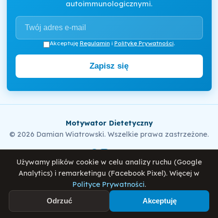
autoimmunologicznymi.
Akceptuję
Regulamin
i
Politykę Prywatności
.
Zapisz się
Motywator Dietetyczny
© 2026 Damian Wiatrowski. Wszelkie prawa zastrzeżone.
Używamy plików cookie w celu analizy ruchu (Google
Polityka Prywatności
Regulamin
O mnie
Blog
Analytics) i remarketingu (Facebook Pixel). Więcej w
Polityce Prywatności
.
Odrzuć
Akceptuję