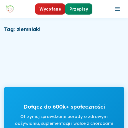
Wycofane
Przepisy
Tag: ziemniaki
Dołącz do 600k+ społeczności
Otrzymuj sprawdzone porady o zdrowym
odżywianiu, suplementacji i walce z chorobami