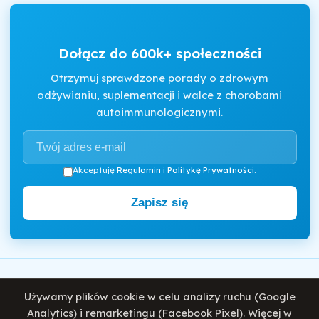
Dołącz do 600k+ społeczności
Otrzymuj sprawdzone porady o zdrowym
odżywianiu, suplementacji i walce z chorobami
autoimmunologicznymi.
Akceptuję
Regulamin
i
Politykę Prywatności
.
Zapisz się
Motywator Dietetyczny
Używamy plików cookie w celu analizy ruchu (Google
© 2026 Damian Wiatrowski. Wszelkie prawa zastrzeżone.
Analytics) i remarketingu (Facebook Pixel). Więcej w