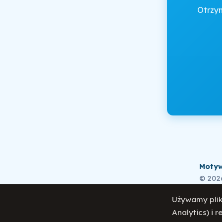
Otrzy
Motyw
© 202
Używamy plik
Analytics) i 
Polity