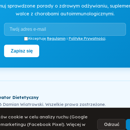
muj sprawdzone porady o zdrowym odżywianiu, suplement
walce z chorobami autoimmunologicznymi.
Akceptuję
Regulamin
i
Politykę Prywatności
.
Zapisz się
ator Dietetyczny
6 Damian Wiatrowski. Wszelkie prawa zastrzeżone.
ów cookie w celu analizy ruchu (Google
remarketingu (Facebook Pixel). Więcej w
ka Prywatności
Regulamin
O mnie
Blog
Odrzuć