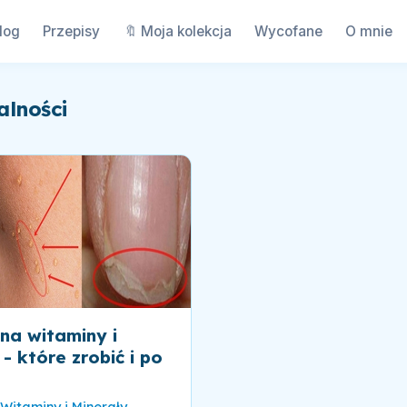
log
Przepisy
🔖 Moja kolekcja
Wycofane
O mnie
alności
na witaminy i
- które zrobić i po