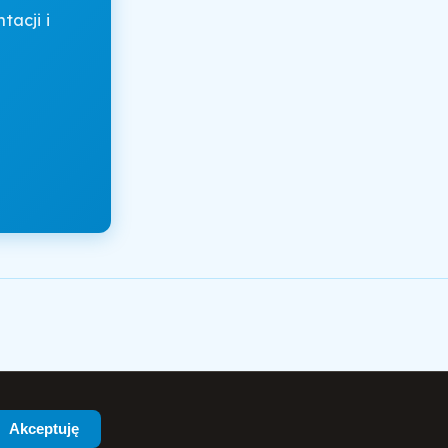
acji i
Akceptuję