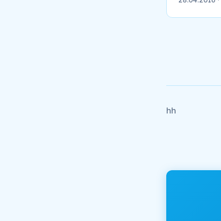
28.04.2016
·
hh