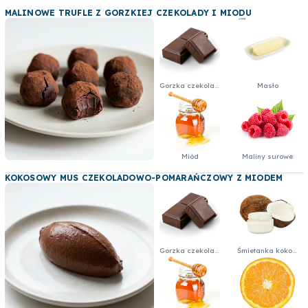
MALINOWE TRUFLE Z GORZKIEJ CZEKOLADY I MIODU
Gorzka czekolada 64% - kostka
Masło
Miód
Maliny surowe
KOKOSOWY MUS CZEKOLADOWO-POMARAŃCZOWY Z MIODEM
Gorzka czekolada 64% - kostka
Śmietanka kokosowa