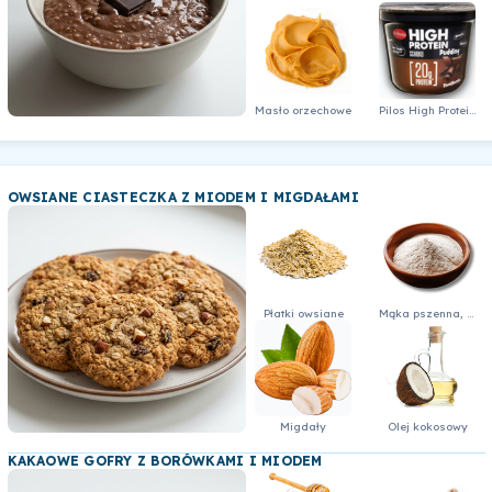
Masło orzechowe
Pilos High Protein Pudding czekoladowy
OWSIANE CIASTECZKA Z MIODEM I MIGDAŁAMI
Płatki owsiane
Mąka pszenna, pełnoziarnista
Migdały
Olej kokosowy
KAKAOWE GOFRY Z BORÓWKAMI I MIODEM