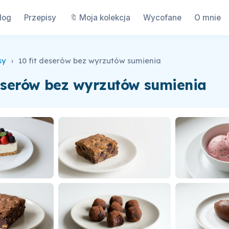
log
Przepisy
🔖 Moja kolekcja
Wycofane
O mnie
sy
›
10 fit deserów bez wyrzutów sumienia
deserów bez wyrzutów sumienia