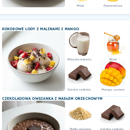
Miód
Pomarańcza
KOKOSOWE LODY Z MALINAMI I MANGO
Mleczko kokosowe
Miód
Gorzka czekolada 64% - kostka
Mango, surowe
CZEKOLADOWA OWSIANKA Z MASŁEM ORZECHOWYM
Płatki owsiane
Gorzka czekolada 64% - kostka