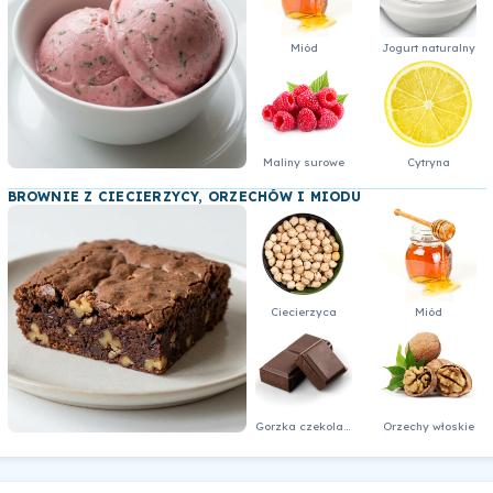
Miód
Jogurt naturalny
Maliny surowe
Cytryna
BROWNIE Z CIECIERZYCY, ORZECHÓW I MIODU
Ciecierzyca
Miód
Gorzka czekolada 64% - kostka
Orzechy włoskie