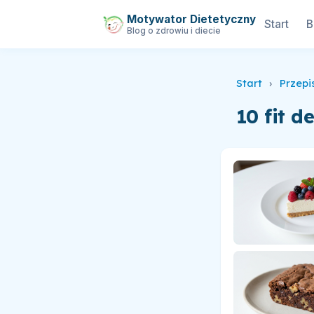
Motywator Dietetyczny
Start
B
Blog o zdrowiu i diecie
Start
›
Przepi
10 fit 