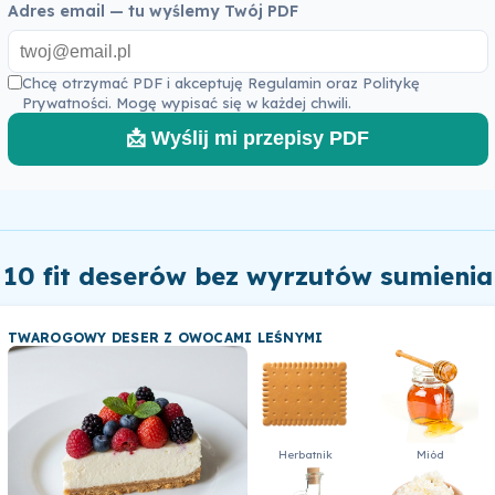
Adres email — tu wyślemy Twój PDF
Chcę otrzymać PDF i akceptuję
Regulamin
oraz
Politykę
Prywatności
. Mogę wypisać się w każdej chwili.
📩 Wyślij mi przepisy PDF
10 fit deserów bez wyrzutów sumienia
TWAROGOWY DESER Z OWOCAMI LEŚNYMI
Herbatnik
Miód