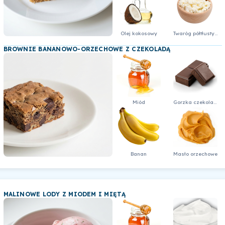
Olej kokosowy
Twaróg półtłusty / ser biały
BROWNIE BANANOWO-ORZECHOWE Z CZEKOLADĄ
Miód
Gorzka czekolada 64% - kostka
Banan
Masło orzechowe
MALINOWE LODY Z MIODEM I MIĘTĄ