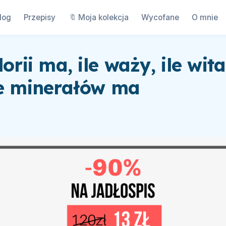
log
Przepisy
🔖 Moja kolekcja
Wycofane
O mnie
lorii ma, ile waży, ile wi
le minerałów ma