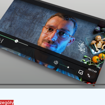
czegóły