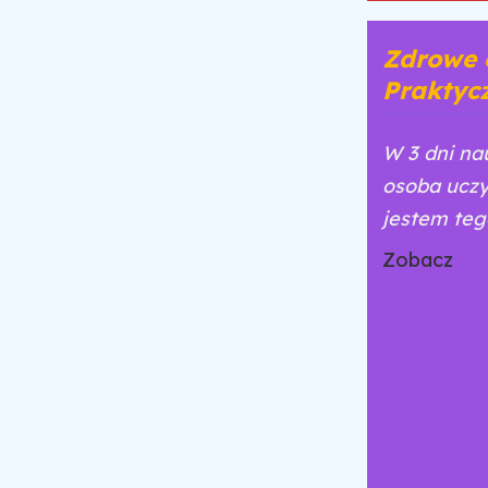
Zdrowe o
Praktycz
W 3 dni na
osoba uczy
jestem teg
Zobacz