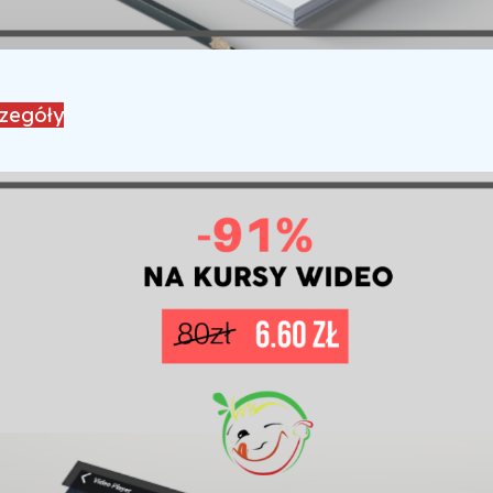
czegóły