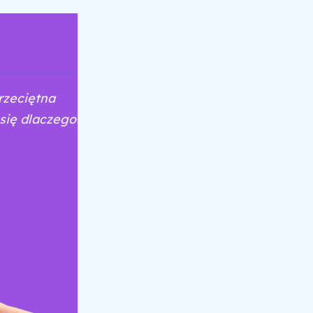
rzeciętna
się dlaczego