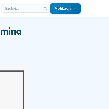
Aplikacja →
tamina