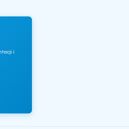
acji i