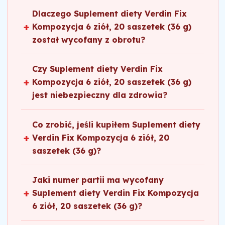
Dlaczego Suplement diety Verdin Fix
Kompozycja 6 ziół, 20 saszetek (36 g)
został wycofany z obrotu?
Suplement diety Verdin Fix Kompozycja 6
ziół, 20 saszetek (36 g) został wycofany na
Czy Suplement diety Verdin Fix
podstawie ostrzeżenia Głównego
Kompozycja 6 ziół, 20 saszetek (36 g)
Inspektoratu Sanitarnego (GIS). W wyniku
jest niebezpieczny dla zdrowia?
kontroli urzędowej Państwowej Inspekcji
Każdy produkt wycofany przez GIS został
Sanitarnej wykryto Salmonella spp. w 1 z 5
uznany za potencjalnie niebezpieczny dla
Co zrobić, jeśli kupiłem Suplement diety
próbek wskazanego produktu. Produkt o
zdrowia konsumentów. W przypadku
Verdin Fix Kompozycja 6 ziół, 20
podanym numerze partii może stanowić
Suplement diety Verdin Fix Kompozycja 6
saszetek (36 g)?
zagrożenie dla zdrowia konsumentów,
ziół, 20 saszetek (36 g) wykryto bakterie
Jeśli kupiłeś Suplement diety Verdin Fix
szczególnie gdy bakterie Salmonella
chorobotwórcze, które mogą powodować
Kompozycja 6 ziół, 20 saszetek (36 g), nie
Jaki numer partii ma wycofany
zostaną przeniesione na inne powierzchnie
poważne zatrucie pokarmowe. Szczególnie
spożywaj produktu. Sprawdź numer partii
Suplement diety Verdin Fix Kompozycja
(np. rąk) w wyniku kontaktu z produktem.
narażone są osoby z obniżoną odpornością,
na opakowaniu (L:26/062P) — jeśli się
6 ziół, 20 saszetek (36 g)?
Jeżeli napar był przygotowany zgodnie z
dzieci, osoby starsze i kobiety w ciąży.
zgadza, zwróć produkt do sklepu. Sklep ma
Wycofanie dotyczy partii: L:26/062P. Numer
instrukcją umieszczoną na opakowaniu,