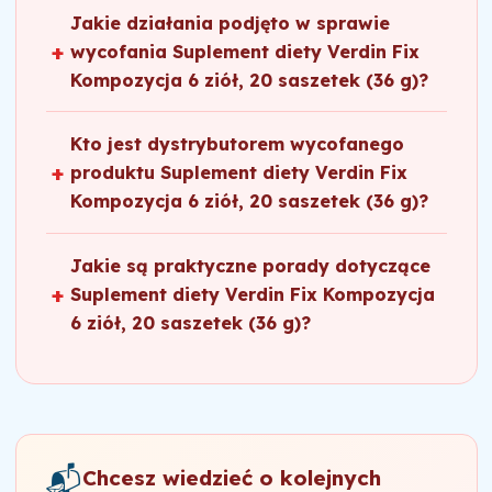
obowiązek przyjąć zwrot i zwrócić
partii znajdziesz na opakowaniu — zwykle
Jakie działania podjęto w sprawie
ryzyko narażenia konsumenta na żywe
pieniądze — paragon nie jest wymagany,
wydrukowany obok daty ważności, na dnie
wycofania Suplement diety Verdin Fix
bakterie Salmonella spp. w gotowym
wystarczy dowolny dowód zakupu (np.
opakowania lub na zgrzewie. Jeśli numer
Kompozycja 6 ziół, 20 saszetek (36 g)?
naparze jest istotnie ogranic
wyciąg z karty). Nie należy spożywać
partii Twojego produktu nie zgadza się z
Dystrybutorem produktu jest USP Zdrowie
Producent, niezwłocznie po otrzymaniu
produktu z partii objętej komunikatem. W
powyższym, produkt jest bezpieczny do
Sp. z o.o., Poleczki 35, 02-822 Warszawa.
informacji dotyczącej zakwestionowanego
Kto jest dystrybutorem wycofanego
przypadku wystąpienia objawów zatrucia
spożycia.
produktu, podjął dobrowolną decyzję o
produktu Suplement diety Verdin Fix
pokarmowego po spożyciu wyżej
wycofaniu z obrotu wskazanej partii
Kompozycja 6 ziół, 20 saszetek (36 g)?
wymienionego produktu, należy
produktu oraz o wstrzymaniu dalszych
Dystrybutorem produktu Suplement diety
skontaktować się z lekarzem. Informacje na
dostaw z magazynu. Organy urzędowej
Verdin Fix Kompozycja 6 ziół, 20 saszetek
Jakie są praktyczne porady dotyczące
temat objawów związanych z zakażeniem
kontroli żywności we współpracy z
(36 g) jest USP Zdrowie Sp. z o.o., Poleczki
Suplement diety Verdin Fix Kompozycja
Salmonella zawarte są na stronie
producentem prowadzą postępowanie
35, 02-822 Warszawa. To dystrybutor
6 ziół, 20 saszetek (36 g)?
internetowej https://www.g
wyjaśniające w przedmiotowej sprawie.
odpowiada za wycofanie produktu z obrotu
Bezpieczne alternatywy:• Herbaty ziołowe
i poinformowanie punktów sprzedaży. Jeśli
z pewnych źródeł, np. ekologiczne.•
odczuwasz objawy po spożyciu tego
Suplementy diety z certyfikatami jakości
produktu, skontaktuj się z lekarzem i
(np. GMP).Unikaj:• Spożywania produktów z
zachowaj opakowanie.
partii objętej ostrzeżeniem.• Produktów bez
📬
Chcesz wiedzieć o kolejnych