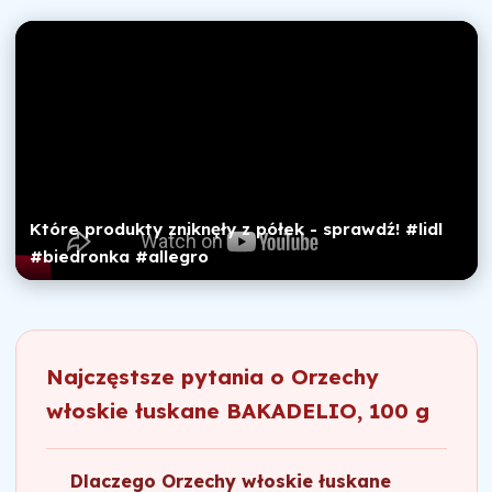
Które produkty zniknęły z półek - sprawdź! #lidl
#biedronka #allegro
Najczęstsze pytania o Orzechy
włoskie łuskane BAKADELIO, 100 g
Dlaczego Orzechy włoskie łuskane