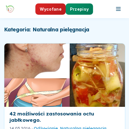
Wycofane
Przepisy
Kategoria: Naturalna pielęgnacja
42 możliwości zastosowania octu
jabłkowego.
14.03.2016
·
Odżywianie
,
Naturalna pielęgnacja