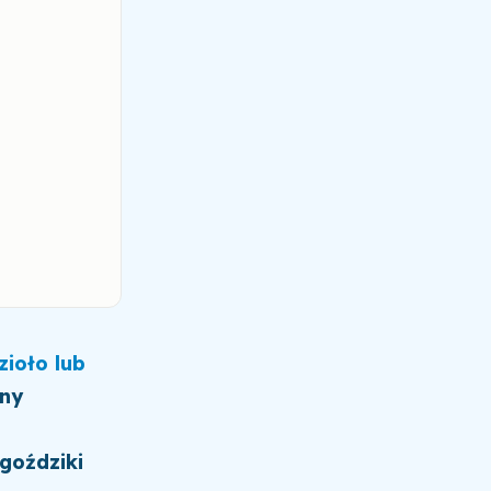
zioło lub
ony
 goździki