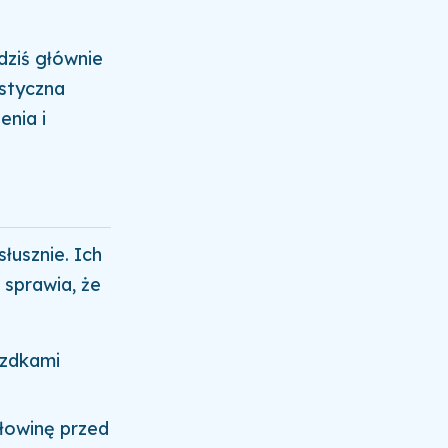
dziś głównie
ystyczna
enia i
słusznie. Ich
 sprawia, że
azdkami
łowinę przed