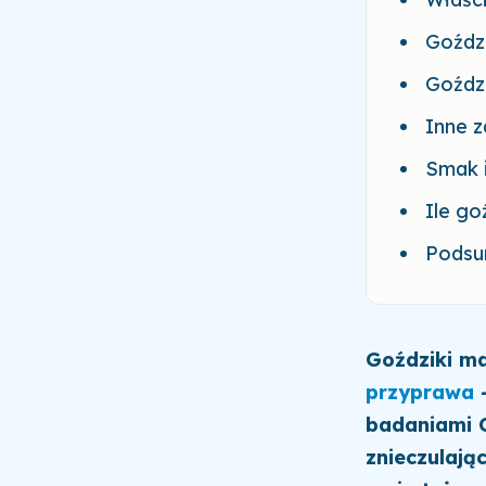
Goździ
Goździ
Inne 
Smak 
Ile go
Podsu
Goździki ma
przyprawa
-
badaniami O
znieczulają