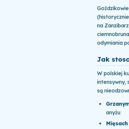
Goździkowie
(historyczni
na Zanzibarz
ciemnobrunat
odymiania p
Jak stos
W polskiej ku
intensywny, 
są nieodzow
Grzanym 
anyżu
Mięsach 