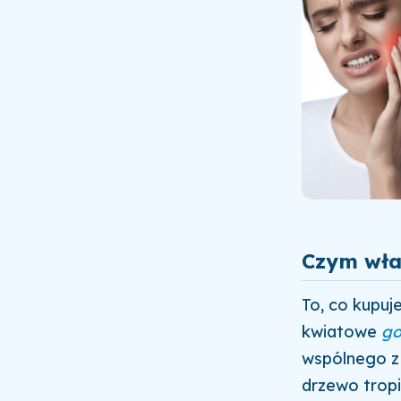
Czym wła
To, co kupuj
kwiatowe
go
wspólnego z 
drzewo tropi