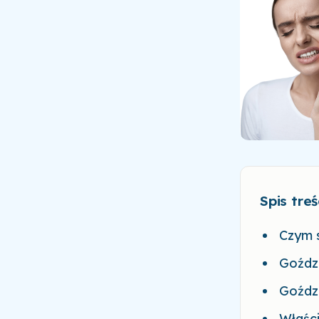
Spis treś
Czym s
Goździ
Goździ
Właśc