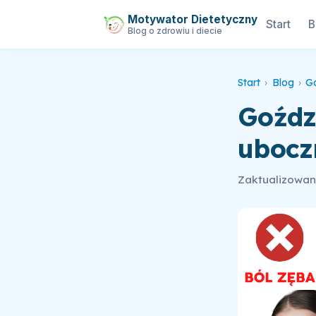
Motywator Dietetyczny
Start
B
Blog o zdrowiu i diecie
Start
›
Blog
›
Gd
Goździ
ubocz
Zaktualizowano