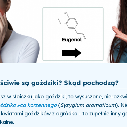
ściwie są goździki? Skąd pochodzą?
esz w słoiczku jako goździki, to wysuszone, nierozkwi
ździkowca korzennego
(
Syzygium aromaticum
). N
kwiatami goździków z ogródka - to zupełnie inny g
kalne.