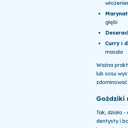
włożenie
Marynata
głębi
Deserac
Curry i 
masala
Ważna prakt
lub sosu wyst
zdominować i
Goździki 
Tak, działa -
dentysty i b