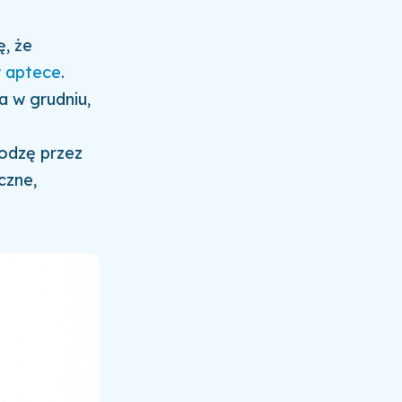
, że
w aptece
.
a w grudniu,
hodzę przez
czne,