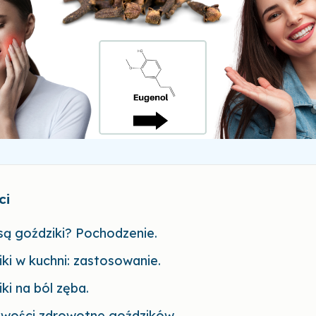
ci
ą goździki? Pochodzenie.
ki w kuchni: zastosowanie.
ki na ból zęba.
iwości zdrowotne goździków.