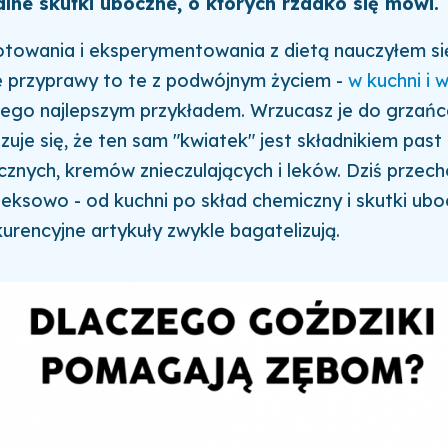
alne skutki uboczne, o których rzadko się mówi.
otowania i eksperymentowania z dietą nauczyłem się
e przyprawy to te z podwójnym życiem -
w kuchni i 
tego najlepszym przykładem. Wrzucasz je do grzańc
uje się, że ten sam "kwiatek" jest składnikiem past
znych, kremów znieczulających i leków. Dziś przec
ksowo - od kuchni po skład chemiczny i skutki ubo
urencyjne artykuły zwykle bagatelizują.