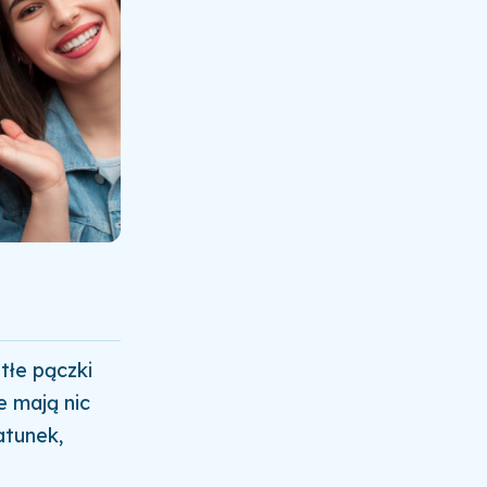
tłe pączki
ie mają nic
atunek,