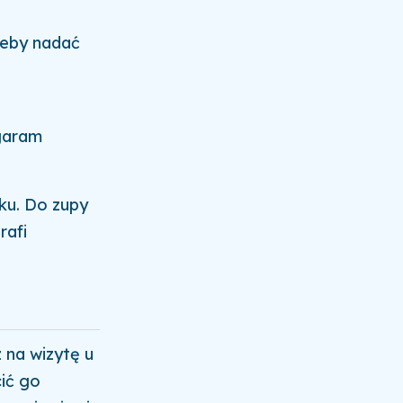
żeby nadać
garam
ku. Do zupy
rafi
z na wizytę u
cić go