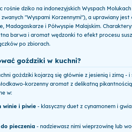
c rośnie dziko na indonezyjskich Wyspach Molukach
e zwanych "Wyspami Korzennymi"), a uprawiany jest 
e, Madagaskarze i Półwyspie Malajskim. Charakter
na barwa i aromat wędzonki to efekt procesu susz
ączków po zbiorach.
ować goździki w kuchni?
chni goździki kojarzą się głównie z jesienią i zimą - i 
słodkawo-korzenny aromat z delikatną pikantnością
ne w:
winie i piwie
- klasyczny duet z cynamonem i gwi
do pieczenia
- nadziewasz nimi wieprzowinę lub wo