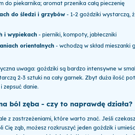
m do piekarnika; aromat przenika całą pieczenię
ch do śledzi i grzybów
- 1-2 goździki wystarczą, 
h i wypiekach
- pierniki, kompoty, jabłeczniki
daniach orientalnych
- wchodzą w skład mieszanki 
yczna uwaga: goździki są bardzo intensywne w sma
arczą 2-3 sztuki na cały garnek. Zbyt duża ilość pot
 zepsuć danie.
na ból zęba - czy to naprawdę działa?
 ale z zastrzeżeniami, które warto znać. Jeśli czekas
oli Cię ząb, możesz rozkruszyć jeden goździk i umieś