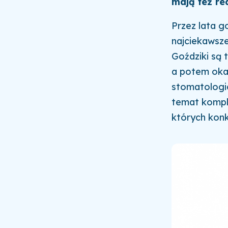
mają też re
Przez lata g
najciekawsz
Goździki są 
a potem okaz
stomatologic
temat komple
których konk