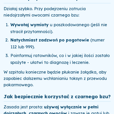
Działaj szybko. Przy podejrzeniu zatrucia
niedojrzałymi owocami czarnego bzu:
Wywołaj wymioty
u poszkodowanego (jeśli nie
stracił przytomności).
Natychmiast zadzwoń po pogotowie
(numer
112 lub 999).
Poinformuj ratowników, co i w jakiej ilości zostało
spożyte - ułatwi to diagnozę i leczenie.
W szpitalu konieczne będzie płukanie żołądka, aby
zapobiec dalszemu wchłanianiu toksyn z przewodu
pokarmowego.
Jak bezpiecznie korzystać z czarnego bzu?
Zasada jest prosta:
używaj wyłącznie w pełni
dojrzałych, czarnych owoców
i zawsze je gotuj lub