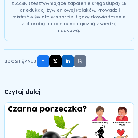
z ZZSK (zesztywniające zapalenie kręgosłupa). 18
lat edukacji żywieniowej Polaków. Prowadził
mistrzów świata w sporcie. Łączy doświadczenie
z chorobą autoimmunologiczną z wiedzą
naukową.
f
𝕏
in
⎘
UDOSTĘPNIJ
Czytaj dalej