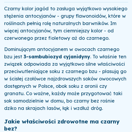
Czarny kolor jagód to zasługa wyjątkowo wysokiego
stężenia antocyjanów - grupy flawonoidów, które w
roślinach pełnią rolę naturalnych barwników. Im
więcej antocyjanów, tym ciemniejszy kolor - od
czerwonego przez fioletowy aż do czarnego.
Dominującym antocyjanem w owocach czarnego
bzu jest
3-sambubiozyd cyjanidyny
. To właśnie ten
związek odpowiada za wyjątkowo silne właściwości
przeciwutleniające soku z czarnego bzu - plasują go
w ścisłej czołówce najzdrowszych soków owocowych
dostępnych w Polsce, obok soku z aronii czy
granatu. Co ważne, każdy może przygotować taki
sok samodzielnie w domu, bo czarny bez rośnie
dziko na skrajach lasów, łąk i wzdłuż dróg.
Jakie właściwości zdrowotne ma czarny
bez?