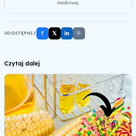
naukową.
f
𝕏
in
⎘
UDOSTĘPNIJ
Czytaj dalej