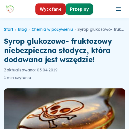
Wycofane
Przepisy
Start
›
Blog
›
Chemia w pożywieniu
›
Syrop glukozowo- fruktozowy niebezpieczna słodycz, która dodawana jest wszędzie!
Syrop glukozowo- fruktozowy
niebezpieczna słodycz, która
dodawana jest wszędzie!
Zaktualizowano: 03.04.2019
1 min czytania