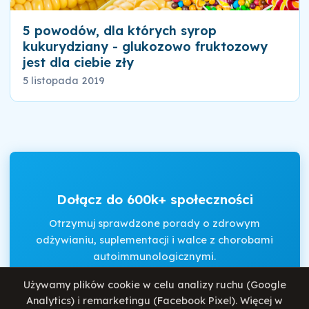
5 powodów, dla których syrop
kukurydziany - glukozowo fruktozowy
jest dla ciebie zły
5 listopada 2019
Dołącz do 600k+ społeczności
Otrzymuj sprawdzone porady o zdrowym
odżywianiu, suplementacji i walce z chorobami
autoimmunologicznymi.
Używamy plików cookie w celu analizy ruchu (Google
Analytics) i remarketingu (Facebook Pixel). Więcej w