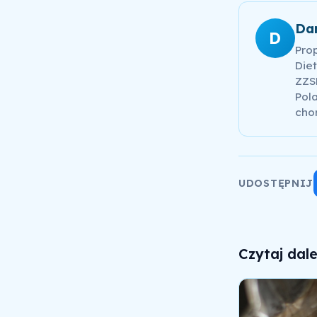
Da
D
Pro
Diet
ZZSK
Pola
cho
UDOSTĘPNIJ
Czytaj dale