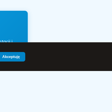
acji i
Akceptuję