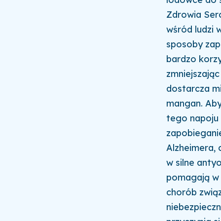
Zdrowia Ser
wśród ludzi 
sposoby zap
bardzo korzys
zmniejszając
dostarcza mi
mangan. Aby 
tego napoju 
zapobieganie
Alzheimera,
w silne anty
pomagają w 
chorób związ
niebezpieczn