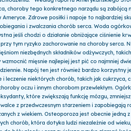
ca, choroby tego konkretnego narządu są zabójcą 
w Ameryce. Zdrowe posiłki i napoje to najbardziej s
obiegania i zwalczania chorób serca. Woda ogórko
tna jeśli chodzi o działanie obniżające ciśnienie krw
 przy tym ryzyko zachorowanie na choroby serca. N
ęśniom niezbędnych składników odżywczych, takich 
wzmocnić mięsnie najlepiej jest pić co najmniej dwie
dziennie. Napój ten jest również bardzo korzystny je
 i leczenie niektórych chorób, takich jak cukrzyca,
 choroby oczu i innym chorobom przewlekłym. Ogórk
oksydanty, które zwiększają funkcję mózgu, zmniejsza
walce z przedwczesnym starzeniem i zapobiegają r
anych z wiekiem. Osteoporoza jest obecnie jedną z 
ych chorób, która dotyka ludzi niezależnie od wieku,