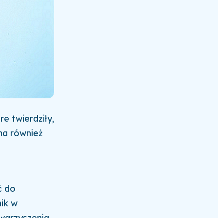
e twierdziły,
ma również
ć do
ik w
warzyszenia