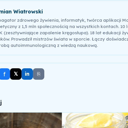
mian Wiatrowski
pagator zdrowego żywienia, informatyk, twórca aplikacji M
etyczny z 1,5 mln społecznością na wszystkich kontach. 10 l
 (zesztywniające zapalenie kręgosłupa). 18 lat edukacji ży
ków. Prowadził mistrzów świata w sporcie. Łączy doświadc
robą autoimmunologiczną z wiedzą naukową.
f
𝕏
in
⎘
j