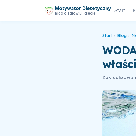
Motywator Dietetyczny
Start
B
Blog o zdrowiu i diecie
Start
›
Blog
›
N
WODA
właści
Zaktualizowano