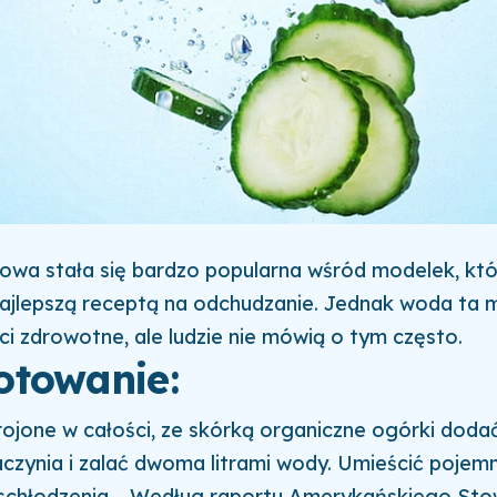
a stała się bardzo popularna wśród modelek, któr
najlepszą receptą na odchudzanie. Jednak woda ta 
ści zdrowotne, ale ludzie nie mówią o tym często.
otowanie:
ojone w całości, ze skórką organiczne ogórki doda
czynia i zalać dwoma litrami wody. Umieścić pojemn
schłodzenia. Według raportu Amerykańskiego Sto