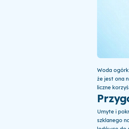
Woda ogórkow
że jest ona 
liczne korzy
Przyg
Umyte i pokr
szklanego na
lodówce do 