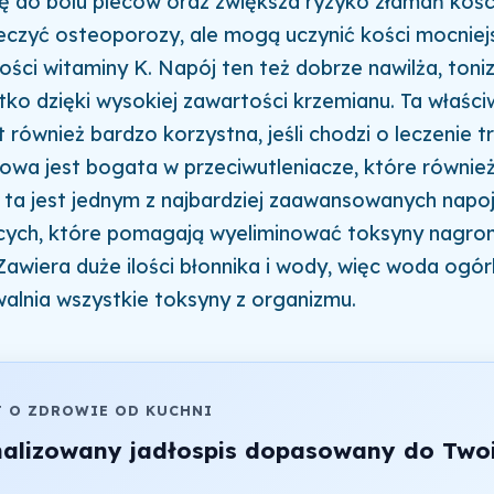
ię do bólu pleców oraz zwiększa ryzyko złamań kości
leczyć osteoporozy, ale mogą uczynić kości mocniejs
ości witaminy K. Napój ten też dobrze nawilża, tonizu
tko dzięki wysokiej zawartości krzemianu. Ta właśc
 również bardzo korzystna, jeśli chodzi o leczenie tr
wa jest bogata w przeciwutleniacze, które również
 ta jest jednym z najbardziej zaawansowanych napo
cych, które pomagają wyeliminować toksyny nagr
Zawiera duże ilości błonnika i wody, więc woda ogó
alnia wszystkie toksyny z organizmu.
J O ZDROWIE OD KUCHNI
nalizowany jadłospis dopasowany do Two