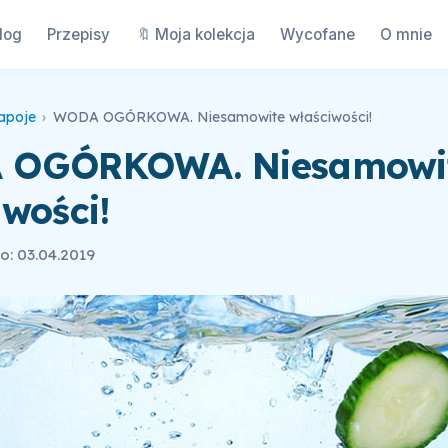
log
Przepisy
🔖 Moja kolekcja
Wycofane
O mnie
apoje
›
WODA OGÓRKOWA. Niesamowite właściwości!
 OGÓRKOWA. Niesamowi
wości!
: 03.04.2019