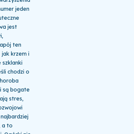
numer jeden
kuteczne
wa jest
i,
apój ten
jak krzem i
 szklanki
śli chodzi o
 choroba
i są bogate
ją stres,
ozwojowi
najbardziej
 a to