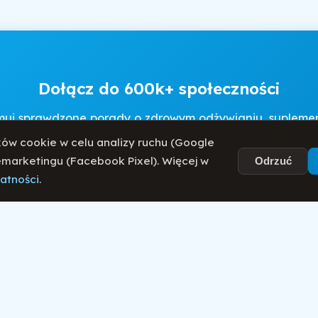
Dołącz do 600k+ społeczności
muj sprawdzone porady o zdrowym odżywianiu, suplement
walce z chorobami autoimmunologicznymi.
ów cookie w celu analizy ruchu (Google
remarketingu (Facebook Pixel). Więcej w
Odrzuć
watności
.
Akceptuję
Regulamin
i
Politykę Prywatności
.
Zapisz się