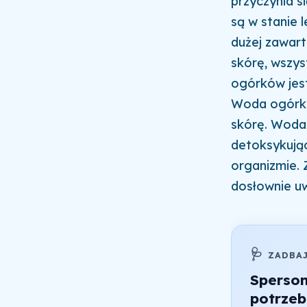
przyczynia s
są w stanie 
dużej zawart
skórę, wszys
ogórków jest
Woda ogórko
skórę. Woda
detoksykują
organizmie. 
dosłownie uw
🩺
ZADBA
Sperso
potrzeb