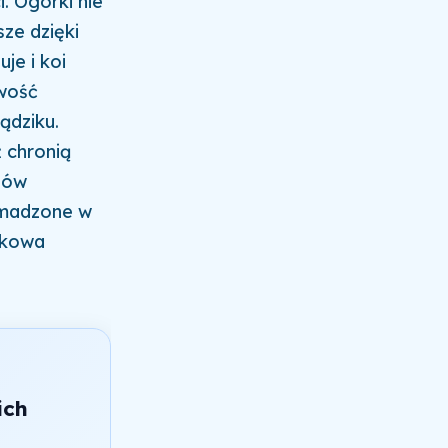
. Ogórki nie
ze dzięki
je i koi
iwość
ądziku.
 chronią
jów
omadzone w
rkowa
ich