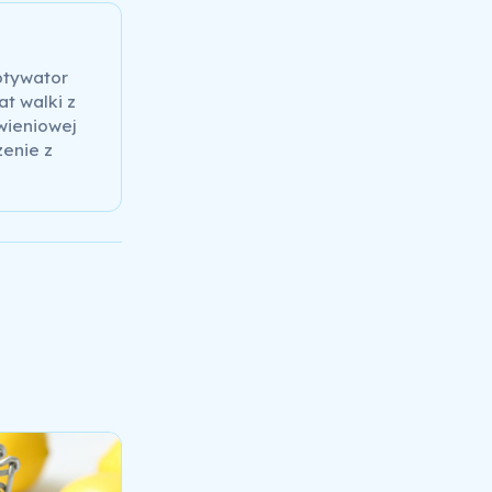
otywator
at walki z
wieniowej
zenie z