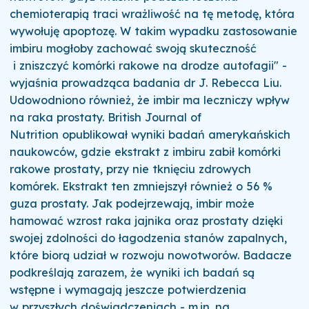
chemioterapią traci wrażliwość na tę metodę, która
wywołuję apoptozę. W takim wypadku zastosowanie
imbiru mogłoby zachować swoją skuteczność
i zniszczyć komórki rakowe na drodze autofagii" -
wyjaśnia prowadząca badania dr J. Rebecca Liu.
Udowodniono również, że imbir ma leczniczy wpływ
na raka prostaty. British Journal of
Nutrition opublikował wyniki badań amerykańskich
naukowców, gdzie ekstrakt z imbiru zabił komórki
rakowe prostaty, przy nie tknięciu zdrowych
komórek. Ekstrakt ten zmniejszył również o 56 %
guza prostaty. Jak podejrzewają, imbir może
hamować wzrost raka jajnika oraz prostaty dzięki
swojej zdolności do łagodzenia stanów zapalnych,
które biorą udział w rozwoju nowotworów. Badacze
podkreślają zarazem, że wyniki ich badań są
wstępne i wymagają jeszcze potwierdzenia
w przyszłych doświadczeniach - m.in. na