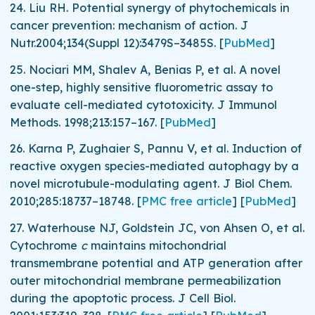
24.
Liu RH. Potential synergy of phytochemicals in
cancer prevention: mechanism of action.
J
Nutr.
2004;
134
(Suppl 12):3479S–3485S.
[
PubMed
]
25.
Nociari MM, Shalev A, Benias P, et al. A novel
one-step, highly sensitive fluorometric assay to
evaluate cell-mediated cytotoxicity.
J Immunol
Methods.
1998;
213
:157–167.
[
PubMed
]
26.
Karna P, Zughaier S, Pannu V, et al. Induction of
reactive oxygen species-mediated autophagy by a
novel microtubule-modulating agent.
J Biol Chem.
2010;
285
:18737–18748.
[
PMC free article
]
[
PubMed
]
27.
Waterhouse NJ, Goldstein JC, von Ahsen O, et al.
Cytochrome
c
maintains mitochondrial
transmembrane potential and ATP generation after
outer mitochondrial membrane permeabilization
during the apoptotic process.
J Cell Biol.