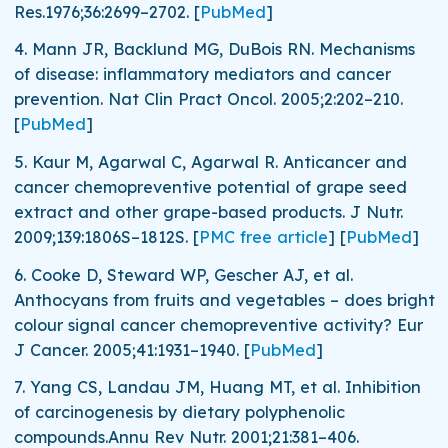
Res.
1976;
36
:2699–2702.
[
PubMed
]
4.
Mann JR, Backlund MG, DuBois RN. Mechanisms
of disease: inflammatory mediators and cancer
prevention.
Nat Clin Pract Oncol.
2005;
2
:202–210.
[
PubMed
]
5.
Kaur M, Agarwal C, Agarwal R. Anticancer and
cancer chemopreventive potential of grape seed
extract and other grape-based products.
J Nutr.
2009;
139
:1806S–1812S.
[
PMC free article
]
[
PubMed
]
6.
Cooke D, Steward WP, Gescher AJ, et al.
Anthocyans from fruits and vegetables – does bright
colour signal cancer chemopreventive activity?
Eur
J Cancer.
2005;
41
:1931–1940.
[
PubMed
]
7.
Yang CS, Landau JM, Huang MT, et al. Inhibition
of carcinogenesis by dietary polyphenolic
compounds.
Annu Rev Nutr.
2001;
21
:381–406.