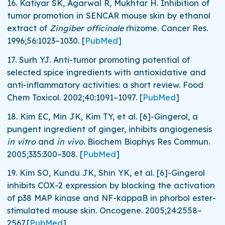
16.
Katiyar SK, Agarwal R, Mukhtar H. Inhibition of
tumor promotion in SENCAR mouse skin by ethanol
extract of
Zingiber officinale
rhizome.
Cancer Res.
1996;
56
:1023–1030.
[
PubMed
]
17.
Surh YJ. Anti-tumor promoting potential of
selected spice ingredients with antioxidative and
anti-inflammatory activities: a short review.
Food
Chem Toxicol.
2002;
40
:1091–1097.
[
PubMed
]
18.
Kim EC, Min JK, Kim TY, et al. [6]-Gingerol, a
pungent ingredient of ginger, inhibits angiogenesis
in vitro
and
in vivo
.
Biochem Biophys Res Commun.
2005;
335
:300–308.
[
PubMed
]
19.
Kim SO, Kundu JK, Shin YK, et al. [6]-Gingerol
inhibits COX-2 expression by blocking the activation
of p38 MAP kinase and NF-kappaB in phorbol ester-
stimulated mouse skin.
Oncogene.
2005;
24
:2558–
2567.
[
PubMed
]