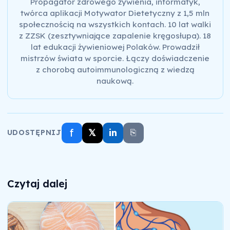
Propagator zdrowego żywienia, informatyk,
twórca aplikacji Motywator Dietetyczny z 1,5 mln
społecznością na wszystkich kontach. 10 lat walki
z ZZSK (zesztywniające zapalenie kręgosłupa). 18
lat edukacji żywieniowej Polaków. Prowadził
mistrzów świata w sporcie. Łączy doświadczenie
z chorobą autoimmunologiczną z wiedzą
naukową.
f
𝕏
in
⎘
UDOSTĘPNIJ
Czytaj dalej