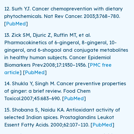
12.
Surh YJ. Cancer chemoprevention with dietary
phytochemicals.
Nat Rev Cancer.
2003;
3
:768–780.
[
PubMed
]
13.
Zick SM, Djuric Z, Ruffin MT, et al.
Pharmacokinetics of 6-gingerol, 8-gingerol, 10-
gingerol, and 6-shogaol and conjugate metabolites
in healthy human subjects.
Cancer Epidemiol
Biomarkers Prev.
2008;
17
:1930–1936.
[
PMC free
article
]
[
PubMed
]
14.
Shukla Y, Singh M. Cancer preventive properties
of ginger: a brief review.
Food Chem
Toxicol.
2007;
45
:683–690.
[
PubMed
]
15.
Shobana S, Naidu KA. Antioxidant activity of
selected Indian spices.
Prostaglandins Leukot
Essent Fatty Acids.
2000;
62
:107–110.
[
PubMed
]