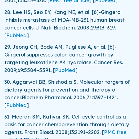
2001;
153
:319–328.
[
PMC free article
]
[
PubMed
]
28.
Lee HS, Seo EY, Kang NE, et al. [6]-Gingerol
inhibits metastasis of MDA-MB-231 human breast
cancer cells.
J Nutr Biochem.
2008;
19
:313–319.
[
PubMed
]
29.
Jeong CH, Bode AM, Pugliese A, et al. [6]-
Gingerol suppresses colon cancer growth by
targeting leukotriene A4 hydrolase.
Cancer Res.
2009;
69
:5584–5591.
[
PubMed
]
30.
Aggarwal BB, Shishodia S. Molecular targets of
dietary agents for prevention and therapy of
cancer.
Biochem Pharmacol.
2006;
71
:1397–1421.
[
PubMed
]
31.
Meeran SM, Katiyar SK. Cell cycle control as a
basis for cancer chemoprevention through dietary
agents.
Front Biosci.
2008;
13
:2191–2202.
[
PMC free