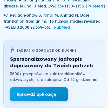
vitamin A on lung cancer and cardiovascular
disease.
N Engl J Med.
1996;
334
:1150–1155.
[
PubMed
]
47.
Reagan-Shaw S, Nihal M, Ahmad N. Dose
translation from animal to human studies revisited.
FASEB J.
2008;
22
:659–661.
[
PubMed
]
🩺
ZADBAJ O ZDROWIE OD KUCHNI
Spersonalizowany jadłospis
dopasowany do Twoich potrzeb
3800+ przepisów, kalkulator składników
odżywczych, lista zakupów. Od 22 gr dziennie.
Sprawdź aplikację →