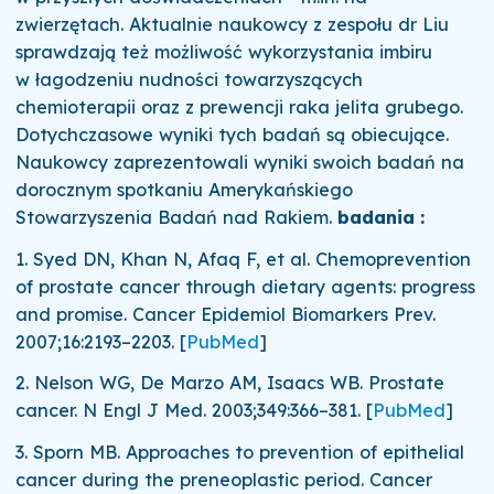
zwierzętach. Aktualnie naukowcy z zespołu dr Liu
sprawdzają też możliwość wykorzystania imbiru
w łagodzeniu nudności towarzyszących
chemioterapii oraz z prewencji raka jelita grubego.
Dotychczasowe wyniki tych badań są obiecujące.
Naukowcy zaprezentowali wyniki swoich badań na
dorocznym spotkaniu Amerykańskiego
Stowarzyszenia Badań nad Rakiem.
badania :
1.
Syed DN, Khan N, Afaq F, et al. Chemoprevention
of prostate cancer through dietary agents: progress
and promise.
Cancer Epidemiol Biomarkers Prev.
2007;
16
:2193–2203.
[
PubMed
]
2.
Nelson WG, De Marzo AM, Isaacs WB. Prostate
cancer.
N Engl J Med.
2003;
349
:366–381.
[
PubMed
]
3.
Sporn MB. Approaches to prevention of epithelial
cancer during the preneoplastic period.
Cancer