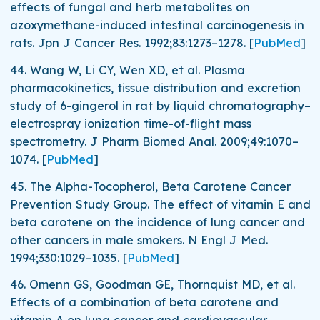
effects of fungal and herb metabolites on
azoxymethane-induced intestinal carcinogenesis in
rats.
Jpn J Cancer Res.
1992;
83
:1273–1278.
[
PubMed
]
44.
Wang W, Li CY, Wen XD, et al. Plasma
pharmacokinetics, tissue distribution and excretion
study of 6-gingerol in rat by liquid chromatography–
electrospray ionization time-of-flight mass
spectrometry.
J Pharm Biomed Anal.
2009;
49
:1070–
1074.
[
PubMed
]
45.
The Alpha-Tocopherol, Beta Carotene Cancer
Prevention Study Group. The effect of vitamin E and
beta carotene on the incidence of lung cancer and
other cancers in male smokers.
N Engl J Med.
1994;
330
:1029–1035.
[
PubMed
]
46.
Omenn GS, Goodman GE, Thornquist MD, et al.
Effects of a combination of beta carotene and