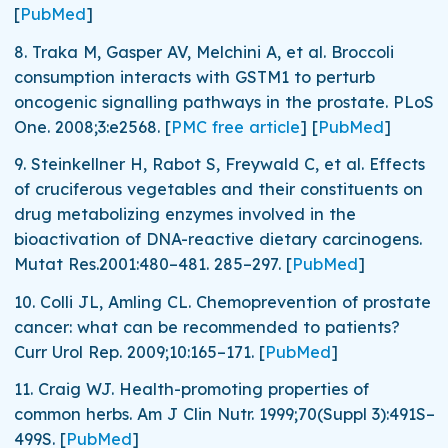
[
PubMed
]
8.
Traka M, Gasper AV, Melchini A, et al. Broccoli
consumption interacts with GSTM1 to perturb
oncogenic signalling pathways in the prostate.
PLoS
One.
2008;
3
:e2568.
[
PMC free article
]
[
PubMed
]
9.
Steinkellner H, Rabot S, Freywald C, et al. Effects
of cruciferous vegetables and their constituents on
drug metabolizing enzymes involved in the
bioactivation of DNA-reactive dietary carcinogens.
Mutat Res.
2001:480–481. 285–297.
[
PubMed
]
10.
Colli JL, Amling CL. Chemoprevention of prostate
cancer: what can be recommended to patients?
Curr Urol Rep.
2009;
10
:165–171.
[
PubMed
]
11.
Craig WJ. Health-promoting properties of
common herbs.
Am J Clin Nutr.
1999;
70
(Suppl 3):491S–
499S.
[
PubMed
]