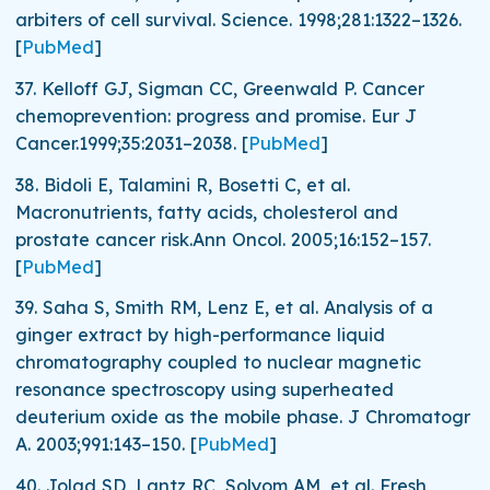
arbiters of cell survival.
Science.
1998;
281
:1322–1326.
[
PubMed
]
37.
Kelloff GJ, Sigman CC, Greenwald P. Cancer
chemoprevention: progress and promise.
Eur J
Cancer.
1999;
35
:2031–2038.
[
PubMed
]
38.
Bidoli E, Talamini R, Bosetti C, et al.
Macronutrients, fatty acids, cholesterol and
prostate cancer risk.
Ann Oncol.
2005;
16
:152–157.
[
PubMed
]
39.
Saha S, Smith RM, Lenz E, et al. Analysis of a
ginger extract by high-performance liquid
chromatography coupled to nuclear magnetic
resonance spectroscopy using superheated
deuterium oxide as the mobile phase.
J Chromatogr
A.
2003;
991
:143–150.
[
PubMed
]
40.
Jolad SD, Lantz RC, Solyom AM, et al. Fresh