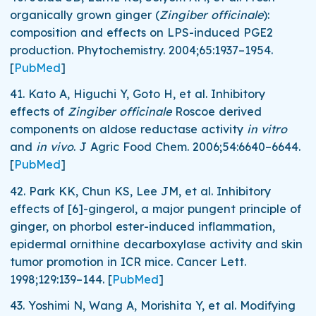
organically grown ginger (
Zingiber officinale
):
composition and effects on LPS-induced PGE2
production.
Phytochemistry.
2004;
65
:1937–1954.
[
PubMed
]
41.
Kato A, Higuchi Y, Goto H, et al. Inhibitory
effects of
Zingiber officinale
Roscoe derived
components on aldose reductase activity
in vitro
and
in vivo
.
J Agric Food Chem.
2006;
54
:6640–6644.
[
PubMed
]
42.
Park KK, Chun KS, Lee JM, et al. Inhibitory
effects of [6]-gingerol, a major pungent principle of
ginger, on phorbol ester-induced inflammation,
epidermal ornithine decarboxylase activity and skin
tumor promotion in ICR mice.
Cancer Lett.
1998;
129
:139–144.
[
PubMed
]
43.
Yoshimi N, Wang A, Morishita Y, et al. Modifying