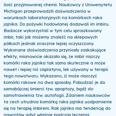
ilość przyjmowanej chemii. Naukowcy z Uniwersytetu
Michigan przeprowadzili doświadczenia w
warunkach laboratoryjnych na komórkach raka
jajnika. Do pożywki hodowlanej dodawali im imbiru.
Badacze wykorzystali w tym celu sproszkowany
imbir, taki jak możemy znaleźć na sklepowych
półkach jednak znacznie lepiej oczyszczony.
Wykonane doświadczenia przyniosły zaskakujące
efekty, mianowicie okazało się, że imbir niszczy
komórki raka jajnika tak samo skutecznie a może
nawet i lepiej niż cisplatyna, lek używany w terapii
tego nowotworu. Wykazano, iż może niszczyć
komórki rakowe na dwa sposoby. Pobudzać je do
samobójczej śmierci tzw. apoptozy, bądź do
samotrawienia tzw. autofagii. Zdaniem naukowców
ta cech utrudnia komórką raka jajnika uodpornienie
się na terapię imbirem. Rak jajnika ma tendencję do
nawrotów gdyż właśnie podczas leczenia