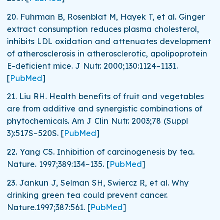
20.
Fuhrman B, Rosenblat M, Hayek T, et al. Ginger
extract consumption reduces plasma cholesterol,
inhibits LDL oxidation and attenuates development
of atherosclerosis in atherosclerotic, apolipoprotein
E-deficient mice.
J Nutr.
2000;
130
:1124–1131.
[
PubMed
]
21.
Liu RH. Health benefits of fruit and vegetables
are from additive and synergistic combinations of
phytochemicals.
Am J Clin Nutr.
2003;
78
(Suppl
3):517S–520S.
[
PubMed
]
22.
Yang CS. Inhibition of carcinogenesis by tea.
Nature.
1997;
389
:134–135.
[
PubMed
]
23.
Jankun J, Selman SH, Swiercz R, et al. Why
drinking green tea could prevent cancer.
Nature.
1997;
387
:561.
[
PubMed
]