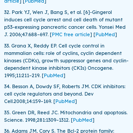
article
]
[
PubMed
]
32.
Park YJ, Wen J, Bang S, et al. [6]-Gingerol
induces cell cycle arrest and cell death of mutant
p53-expressing pancreatic cancer cells.
Yonsei Med
J.
2006;
47
:688–697.
[
PMC free article
]
[
PubMed
]
33.
Grana X, Reddy EP. Cell cycle control in
mammalian cells: role of cyclins, cyclin dependent
kinases (CDKs), growth suppressor genes and cyclin-
dependent kinase inhibitors (CKIs)
Oncogene.
1995;
11
:211–219.
[
PubMed
]
34.
Besson A, Dowdy SF, Roberts JM. CDK inhibitors:
cell cycle regulators and beyond.
Dev
Cell.
2008;
14
:159–169.
[
PubMed
]
35.
Green DR, Reed JC. Mitochondria and apoptosis.
Science.
1998;
281
:1309–1312.
[
PubMed
]
36.
Adams JM, Cory S. The Bcl-2 protein family: