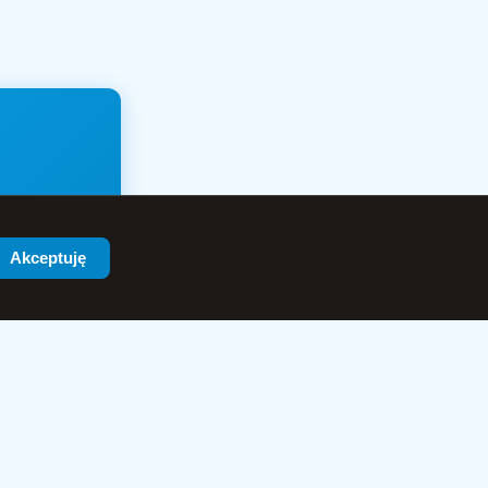
acji i
Akceptuję