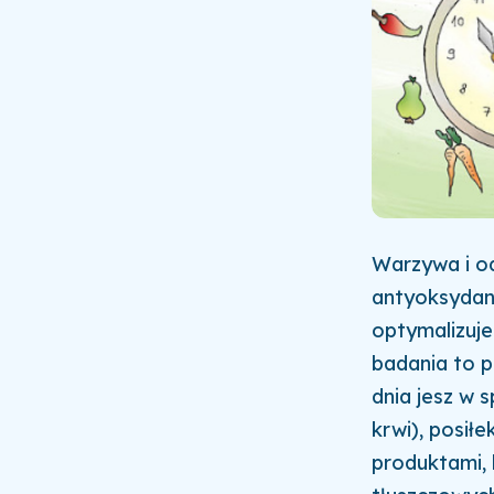
Warzywa i o
antyoksydant
optymalizuje
badania to p
dnia jesz w 
krwi), posił
produktami, 