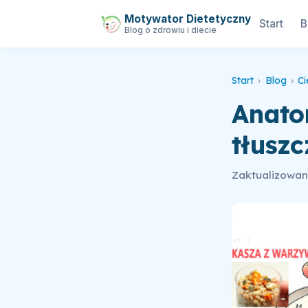
Motywator Dietetyczny
Start
B
Blog o zdrowiu i diecie
Start
›
Blog
›
Ci
Anato
tłuszc
Zaktualizowano