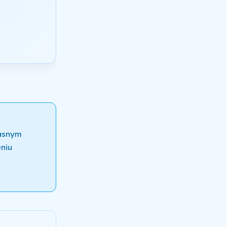
łasnym
niu