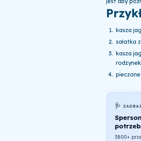
jest aby poz
Przyk
kasza ja
sałatka z
kasza ja
rodzynek
pieczone
🩺
ZADBA
Sperso
potrzeb
3800+ prze