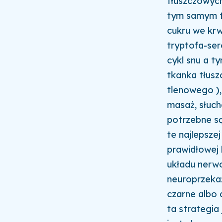
tłuszczowych
tym samym tr
cukru we krw
tryptofa-ser
cykl snu a t
tkanka tłusz
tlenowego ),
masaż, słuch
potrzebne są
te najlepsz
prawidłowej
układu nerw
neuroprzekaź
czarne albo 
ta strategia