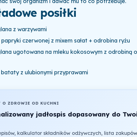
nać swój organizm i dawać mu to co potrzebuje.
ładowe posiłki
glana z warzywami
 papryki czerwonej z mixem sałat + odrobina ryżu
glana ugotowana na mleku kokosowym z odrobiną o
 bataty z ulubionymi przyprawami
J O ZDROWIE OD KUCHNI
nalizowany jadłospis dopasowany do Two
pisów, kalkulator składników odżywczych, lista zakupów