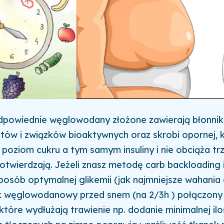
dpowiednie węglowodany złożone zawierają błonni
ów i związków bioaktywnych oraz skrobi opornej, 
 poziom cukru a tym samym insuliny i nie obciąża trzu
otwierdzają. Jeżeli znasz metodę carb backloading 
sposób optymalnej glikemii (jak najmniejsze wahania
ek węglowodanowy przed snem (na 2/3h ) połączony
które wydłużają trawienie np. dodanie minimalnej il