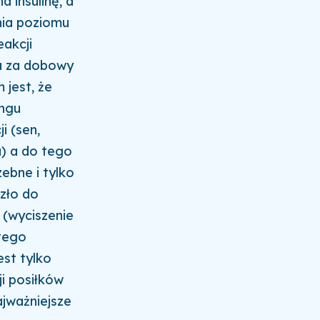
 insulinę, a
nia poziomu
akcji
na za dobowy
 jest, że
ingu
i (sen,
u) a do tego
ebne i tylko
zło do
 (wyciszenie
tego
est tylko
ji posiłków
ajważniejsze