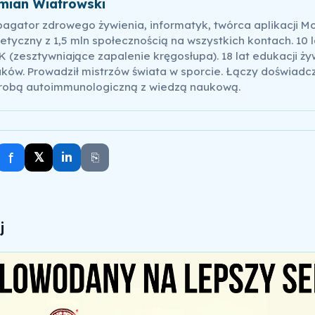
mian Wiatrowski
pagator zdrowego żywienia, informatyk, twórca aplikacji M
etyczny z 1,5 mln społecznością na wszystkich kontach. 10 l
 (zesztywniające zapalenie kręgosłupa). 18 lat edukacji ży
ków. Prowadził mistrzów świata w sporcie. Łączy doświadc
robą autoimmunologiczną z wiedzą naukową.
f
𝕏
in
⎘
j