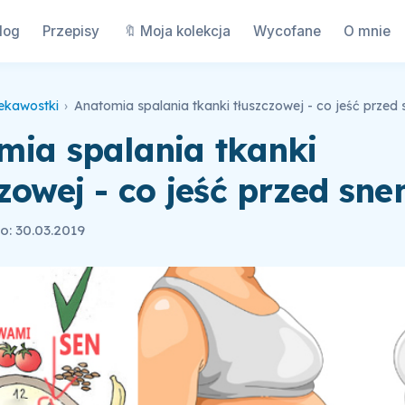
log
Przepisy
🔖 Moja kolekcja
Wycofane
O mnie
ekawostki
›
Anatomia spalania tkanki tłuszczowej - co jeść przed
mia spalania tkanki
zowej - co jeść przed sne
: 30.03.2019