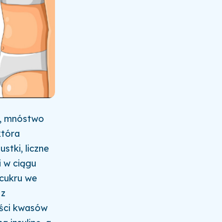
k, mnóstwo
która
stki, liczne
i w ciągu
 cukru we
 z
ości kwasów