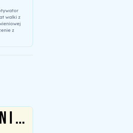
otywator
at walki z
wieniowej
zenie z