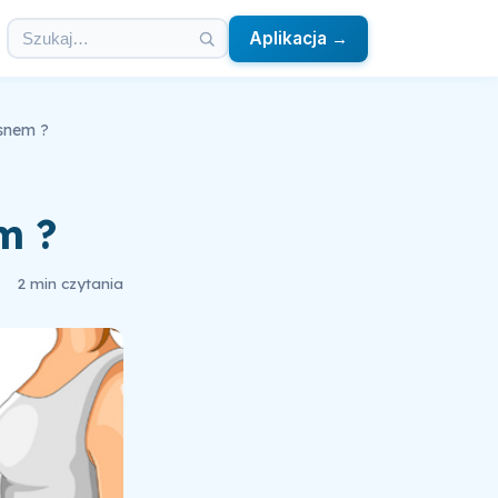
Aplikacja →
 snem ?
m ?
2 min czytania