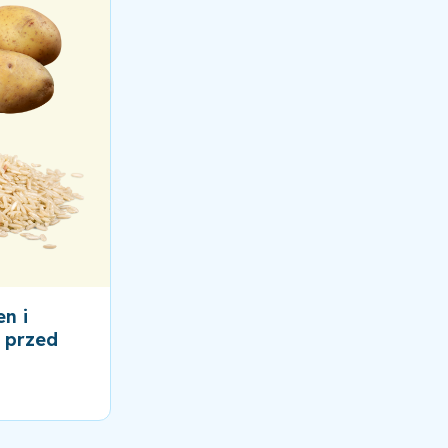
n i
ć przed