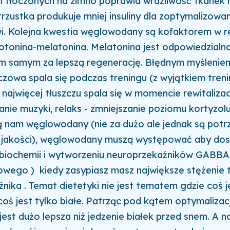
 tłoczonych na zimno poprawia wrażliwość tkanek na
zustka produkuje mniej insuliny dla zoptymalizowa
i. Kolejna kwestia węglowodany są kofaktorem w re
otonina-melatonina. Melatonina jest odpowiedzial
ym samym za lepszą regenerację. Błędnym myśleniem
czowa spala się podczas treningu (z wyjątkiem tren
 najwięcej tłuszczu spala się w momencie rewitalizacj
anie muzyki, relaks - zmniejszanie poziomu kortyzol
 nam węglowodany (nie za dużo ale jednak są potrz
ej jakości), węglowodany muszą występować aby dos
 biochemii i wytworzeniu neuroprzekaźników GABBA
owego ) kiedy zasypiasz masz największe stężenie 
nika . Temat dietetyki nie jest tematem gdzie coś j
coś jest tylko białe. Patrząc pod kątem optymalizac
 jest dużo lepsza niż jedzenie białek przed snem. A n