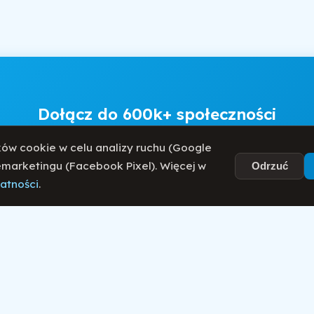
Dołącz do 600k+ społeczności
muj sprawdzone porady o zdrowym odżywianiu, suplement
ów cookie w celu analizy ruchu (Google
walce z chorobami autoimmunologicznymi.
remarketingu (Facebook Pixel). Więcej w
Odrzuć
watności
.
Akceptuję
Regulamin
i
Politykę Prywatności
.
Zapisz się