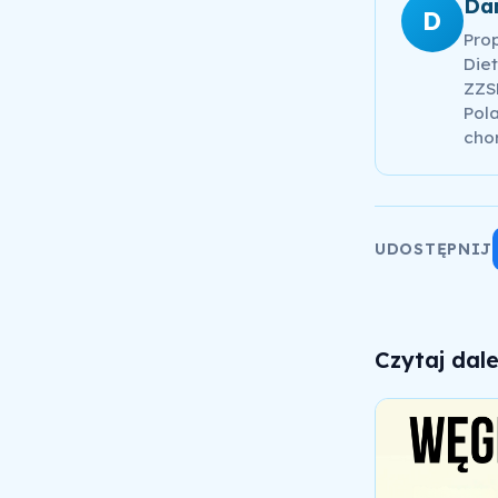
Da
D
Pro
Diet
ZZSK
Pola
cho
UDOSTĘPNIJ
Czytaj dale