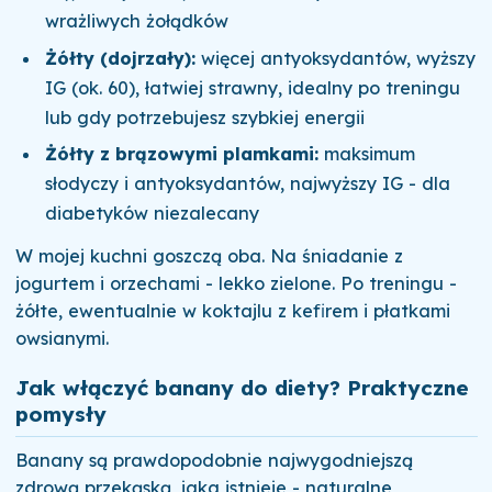
wrażliwych żołądków
Żółty (dojrzały):
więcej antyoksydantów, wyższy
IG (ok. 60), łatwiej strawny, idealny po treningu
lub gdy potrzebujesz szybkiej energii
Żółty z brązowymi plamkami:
maksimum
słodyczy i antyoksydantów, najwyższy IG - dla
diabetyków niezalecany
W mojej kuchni goszczą oba. Na śniadanie z
jogurtem i orzechami - lekko zielone. Po treningu -
żółte, ewentualnie w koktajlu z kefirem i płatkami
owsianymi.
Jak włączyć banany do diety? Praktyczne
pomysły
Banany są prawdopodobnie najwygodniejszą
zdrową przekąską, jaka istnieje - naturalne