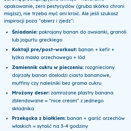
opakowanie, zero pestycydów (gruba skórka chroni
miąższ), nie trzeba myć ani kroić. Ale jeśli szukasz
inspiracji poza "obierz i zjedz":
Śniadanie:
pokrojony banan do owsianki, granoli
lub jogurtu greckiego
Koktajl pre/post-workout:
banan + kefir +
łyżka masła orzechowego + lód
Zamiennik cukru w pieczeniu:
rozgnieciony
dojrzały banan dosłodzi ciasto bananowe,
muffiny czy naleśniki bez grama cukru
Mrożony deser:
zamrożone plastry banana
zblendowane = "nice cream" z jednego
składnika
Przekąska z białkiem:
banan + garść orzechów
włoskich = sytość na 3-4 godziny