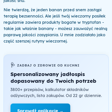
jakość snu.
Nie twierdzę, że jeden banan przed snem zastąpi
terapię bezsenności. Ale jeśli twój wieczorny posiłek
regularnie zawiera produkty bogate w tryptofan -
takie jak właśnie banany - możesz zauważyć realną
poprawę jakości zasypiania. U mnie zadziałało jako
część szerszej rutyny wieczornej.
🩺
ZADBAJ O ZDROWIE OD KUCHNI
Spersonalizowany jadłospis
dopasowany do Twoich potrzeb
3800+ przepisów, kalkulator składników
odżywczych, lista zakupów. Od 22 gr dziennie.
Sprawdź aplikację →