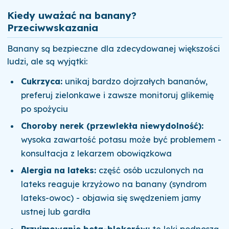
Kiedy uważać na banany?
Przeciwwskazania
Banany są bezpieczne dla zdecydowanej większości
ludzi, ale są wyjątki:
Cukrzyca:
unikaj bardzo dojrzałych bananów,
preferuj zielonkawe i zawsze monitoruj glikemię
po spożyciu
Choroby nerek (przewlekła niewydolność):
wysoka zawartość potasu może być problemem -
konsultacja z lekarzem obowiązkowa
Alergia na lateks:
część osób uczulonych na
lateks reaguje krzyżowo na banany (syndrom
lateks-owoc) - objawia się swędzeniem jamy
ustnej lub gardła
Przyjmowanie beta-blokerów:
te leki podnoszą