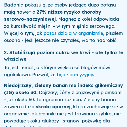
Badania pokazują, że osoby jedzące dużo potasu
mają nawet o
27% niższe ryzyko choroby
sercowo-naczyniowej
. Magnez z kolei odpowiada
za kurczliwość mięśni - w tym mięśnia sercowego.
Więcej o tym, jak
potas działa w organizmie
, pisałem
osobno - jeśli jeszcze nie czytałeś, warto nadrobić.
2. Stabilizują poziom cukru we krwi - ale tylko te
właściwe
To jest temat, o którym większość blogów mówi
ogólnikowo. Pozwól, że
będę precyzyjny
.
Niedojrzały, zielony banan ma indeks glikemiczny
(IG) około 30.
Dojrzały, żółty z brązowymi plamkami
- już około 60. To ogromna różnica. Zielony banan
zawiera dużo
skrobi opornej
, która zachowuje się w
organizmie jak błonnik: nie jest trawiona szybko, nie
powoduje skoku glukozy i stanowi pożywkę dla