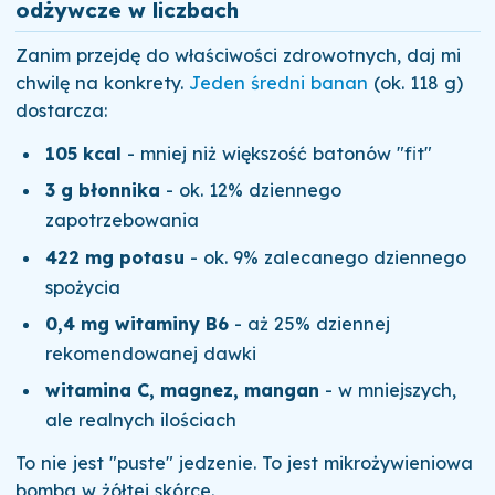
odżywcze w liczbach
Zanim przejdę do właściwości zdrowotnych, daj mi
chwilę na konkrety.
Jeden średni banan
(ok. 118 g)
dostarcza:
105 kcal
- mniej niż większość batonów "fit"
3 g błonnika
- ok. 12% dziennego
zapotrzebowania
422 mg potasu
- ok. 9% zalecanego dziennego
spożycia
0,4 mg witaminy B6
- aż 25% dziennej
rekomendowanej dawki
witamina C, magnez, mangan
- w mniejszych,
ale realnych ilościach
To nie jest "puste" jedzenie. To jest mikrożywieniowa
bomba w żółtej skórce.