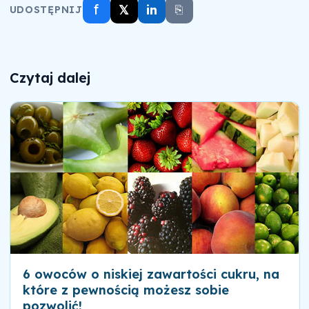
f
𝕏
in
⎘
UDOSTĘPNIJ
Czytaj dalej
6 owoców o niskiej zawartości cukru, na
które z pewnością możesz sobie
pozwolić!