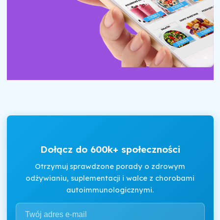
Dołącz do 600k+ społeczności
Otrzymuj sprawdzone porady o zdrowym
odżywianiu, suplementacji i walce z chorobami
autoimmunologicznymi.