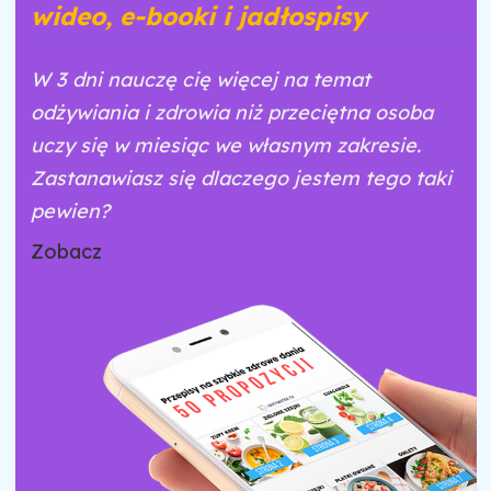
wideo, e-booki i jadłospisy
W 3 dni nauczę cię więcej na temat
odżywiania i zdrowia niż przeciętna osoba
uczy się w miesiąc we własnym zakresie.
Zastanawiasz się dlaczego jestem tego taki
pewien?
Zobacz