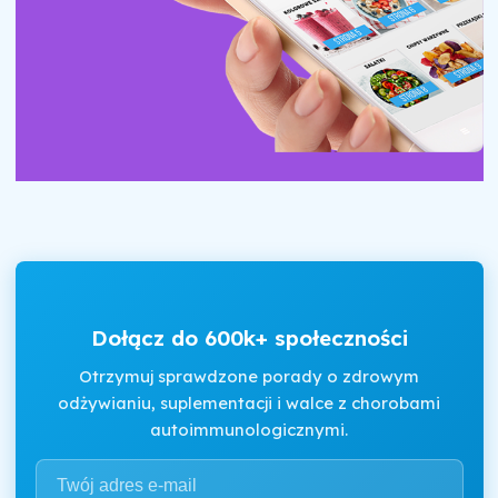
Dołącz do 600k+ społeczności
Otrzymuj sprawdzone porady o zdrowym
odżywianiu, suplementacji i walce z chorobami
autoimmunologicznymi.