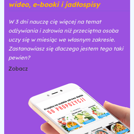
wideo, e-booki i jadłospisy
W 3 dni nauczę cię więcej na temat
odżywiania i zdrowia niż przeciętna osoba
uczy się w miesiąc we własnym zakresie.
Zastanawiasz się dlaczego jestem tego taki
pewien?
Zobacz